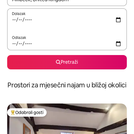
Dolazak
Odlazak
Pretraži
Prostori za mjesečni najam u bližoj okolici
Odabrali gosti
Među najviše rangiranima s oznakom „Odabrali gosti”