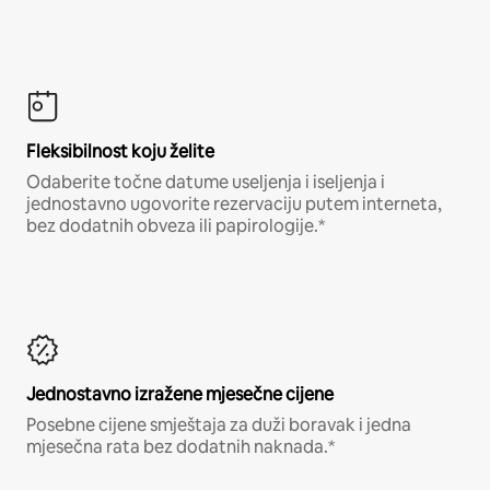
Fleksibilnost koju želite
Odaberite točne datume useljenja i iseljenja i
jednostavno ugovorite rezervaciju putem interneta,
bez dodatnih obveza ili papirologije.*
Jednostavno izražene mjesečne cijene
Posebne cijene smještaja za duži boravak i jedna
mjesečna rata bez dodatnih naknada.*