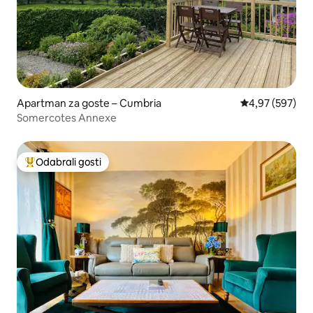
Apartman za goste – Cumbria
Prosječna ocjen
4,97 (597)
Somercotes Annexe
Odabrali gosti
Među najviše rangiranima s oznakom „Odabrali gosti”