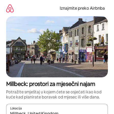
Prijeđi
na
Iznajmite preko Airbnba
sadržaj
Millbeck: prostori za mjesečni najam
Potražite smještaj u kojem ćete se osjećati kao kod
kuće kad planirate boravak od mjesec ili više dana.
Lokacija
Kada budu dostupni rezultati, moći ćete ih pregledati koristeći