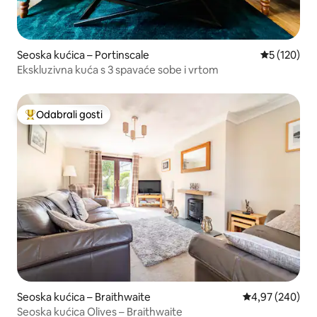
Seoska kućica – Portinscale
Prosječna oc
5 (120)
Ekskluzivna kuća s 3 spavaće sobe i vrtom
Odabrali gosti
Među najviše rangiranima s oznakom „Odabrali gosti”
Seoska kućica – Braithwaite
Prosječna ocjen
4,97 (240)
Seoska kućica Olives – Braithwaite