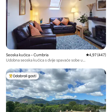
Seoska kućica – Cumbria
Prosječna ocjen
4,97 (447)
Udobna seoska kućica s dvije spavaće sobe u
Braithwaiteu.
Odabrali gosti
Među najviše rangiranima s oznakom „Odabrali gosti”