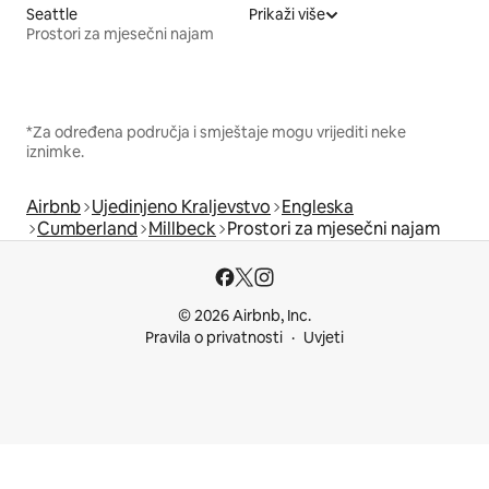
Seattle
Prikaži više
Prostori za mjesečni najam
*Za određena područja i smještaje mogu vrijediti neke
iznimke.
Airbnb
Ujedinjeno Kraljevstvo
Engleska
Cumberland
Millbeck
Prostori za mjesečni najam
© 2026 Airbnb, Inc.
Pravila o privatnosti
Uvjeti