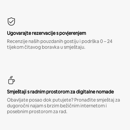
Ugovarajte rezervacije s povjerenjem
Recenzije naših pouzdanih gostiju i podrška 0 – 24
tijekom čitavog boravka u smještaju.
Smještaji s radnim prostorom za digitalne nomade
Obavljate posao dok putujete? Pronađite smještaj za
dugoročni najam s brzim bežičnim internetom i
posebnim prostorom za rad.