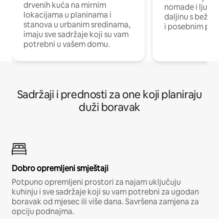
drvenih kuća na mirnim
nomade i ljude 
lokacijama u planinama i
daljinu s bežič
stanova u urbanim sredinama,
i posebnim pro
imaju sve sadržaje koji su vam
potrebni u vašem domu.
Sadržaji i prednosti za one koji planiraju
duži boravak
Dobro opremljeni smještaji
Potpuno opremljeni prostori za najam uključuju
kuhinju i sve sadržaje koji su vam potrebni za ugodan
boravak od mjesec ili više dana. Savršena zamjena za
opciju podnajma.