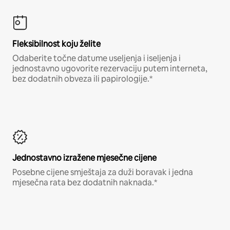
Fleksibilnost koju želite
Odaberite točne datume useljenja i iseljenja i
jednostavno ugovorite rezervaciju putem interneta,
bez dodatnih obveza ili papirologije.*
Jednostavno izražene mjesečne cijene
Posebne cijene smještaja za duži boravak i jedna
mjesečna rata bez dodatnih naknada.*