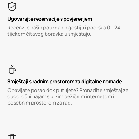
Ugovarajte rezervacije s povjerenjem
Recenzije naših pouzdanih gostiju i podrška 0 – 24
tijekom čitavog boravka u smještaju.
Smještaji s radnim prostorom za digitalne nomade
Obavljate posao dok putujete? Pronađite smještaj za
dugoročni najam s brzim bežičnim internetom i
posebnim prostorom za rad.