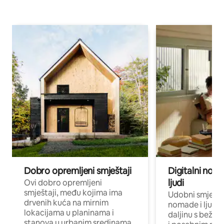
Dobro opremljeni smještaji
Digitalni noma
ljudi
Ovi dobro opremljeni
smještaji, među kojima ima
Udobni smještaj
drvenih kuća na mirnim
nomade i ljude 
lokacijama u planinama i
daljinu s bežič
stanova u urbanim sredinama,