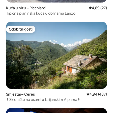
Kuća u nizu – Ricchiardi
Prosječna ocje
4,89 (27)
Tipična planinska kuća u dolinama Lanzo
Odabrali gosti
Odabrali gosti
Smještaj – Ceres
Prosječna ocjen
4,94 (487)
↟Sklonište na osami u talijanskim Alpama↟