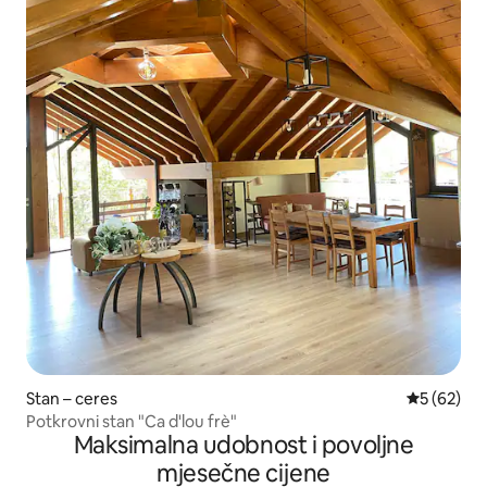
Stan – ceres
Prosječna o
5 (62)
Potkrovni stan "Ca d'lou frè"
Maksimalna udobnost i povoljne
mjesečne cijene