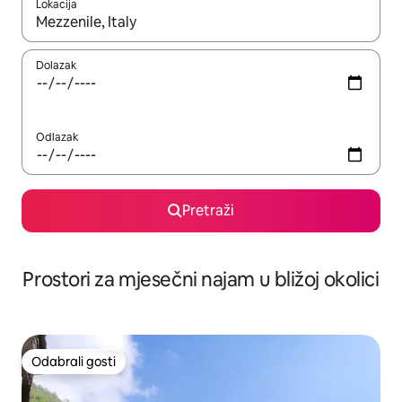
Lokacija
Kada budu dostupni rezultati, moći ćete ih pregledati koristeći
Dolazak
Odlazak
Pretraži
Prostori za mjesečni najam u bližoj okolici
Odabrali gosti
Odabrali gosti