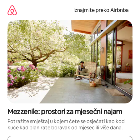
Prijeđi
na
Iznajmite preko Airbnba
sadržaj
Mezzenile: prostori za mjesečni najam
Potražite smještaj u kojem ćete se osjećati kao kod
kuće kad planirate boravak od mjesec ili više dana.