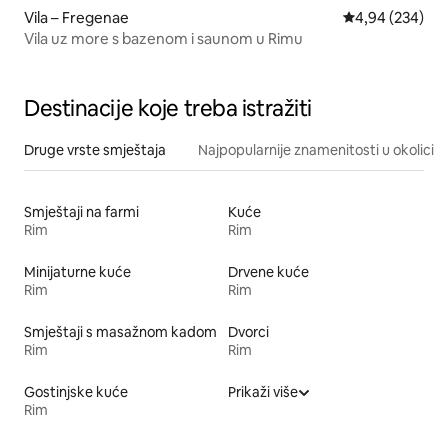
Vila – Fregenae
Prosječna ocjen
4,94 (234)
Vila uz more s bazenom i saunom u Rimu
Destinacije koje treba istražiti
Druge vrste smještaja
Najpopularnije znamenitosti u okolici
Smještaji na farmi
Kuće
Rim
Rim
Minijaturne kuće
Drvene kuće
Rim
Rim
Smještaji s masažnom kadom
Dvorci
Rim
Rim
Gostinjske kuće
Prikaži više
Rim