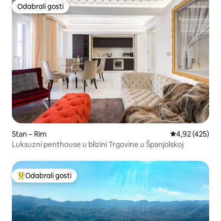
Odabrali gosti
Odabrali gosti
Stan – Rim
Prosječna ocjen
4,92 (425)
Luksuzni penthouse u blizini Trgovine u Španjolskoj
Odabrali gosti
Među najviše rangiranima s oznakom „Odabrali gosti”