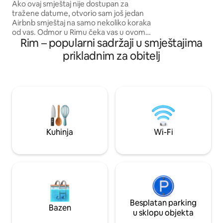
smještaj s 2 spavaće sobe u zidinama
Ako ovaj smještaj nije dostupan za
besplatnim bežičn
dvorca
tražene datume, otvorio sam još jedan
pametnim TV-om o
Airbnb smještaj na samo nekoliko koraka
pločom, električ
od vas. Odmor u Rimu čeka vas u ovom
perilicom rublja, 
Rim – popularni sadržaji u smještajima
šarmantnom dvokrevetnom smještaju
posuđem i posuđem
smještenom u dvorcu Borgo, savršenom
prikladnim za obitelj
tušem i kadom, pos
za romantični odmor. Samo 30 minuta
ha...
vožnje do najbližeg skijališta - savršeno
za zimske pustolovine. Opustite se u
ovom prekrasnom smještaju
smještenom u netaknutom
srednjovjekovnom seoskom dvorcu
udaljenom samo 10 minuta od Tivolija i 35
minuta automobilom od Rima. Samo 45
Kuhinja
Wi-Fi
minuta do najbližih skijališta. Privatni
internet i prostor za rad
Besplatan parking
Bazen
u sklopu objekta