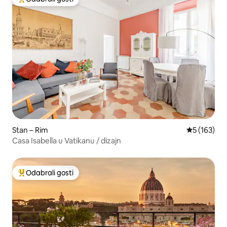
Među najviše rangiranima s oznakom „Odabrali gosti”
Stan – Rim
Prosječna oc
5 (163)
Casa Isabella u Vatikanu / dizajn
Odabrali gosti
Među najviše rangiranima s oznakom „Odabrali gosti”