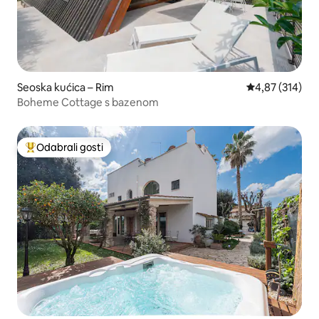
Seoska kućica – Rim
Prosječna ocjen
4,87 (314)
Boheme Cottage s bazenom
Odabrali gosti
Među najviše rangiranima s oznakom „Odabrali gosti”