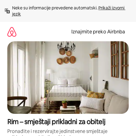
Prijeđi
Neke su informacije prevedene automatski. 
Prikaži izvorni 
na
jezik
sadržaj
Iznajmite preko Airbnba
Rim – smještaji prikladni za obitelj
Pronađite i rezervirajte jedinstvene smještaje