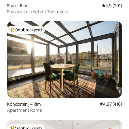
Stan – Rim
Prosječna ocje
4,9 (201)
Stan u vrtu u četvrti Trastevere
Odabrali gosti
Među najviše rangiranima s oznakom „Odabrali gosti”
Kondominij – Rim
Prosječna ocjen
4,97 (416)
Apartment Rome
Odabrali gosti