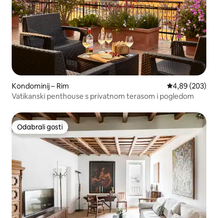
Kondominij – Rim
Prosječna ocjen
4,89 (203)
Vatikanski penthouse s privatnom terasom i pogledom
Odabrali gosti
Odabrali gosti