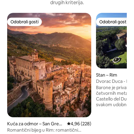
drugih kriterija.
Odabrali gosti
Odabrali gosti
Odabrali gosti
Odabrali gosti
Stan – Rim
Dvorac Duca - Ba
Barone je privatni
četvornih metara 
Castello del Duca.
svakom udobnošću
završnim obradam
antiknim podom o
sobom s bračnim
Kuća za odmor – San Grego
Prosječna ocjena: 4,96/5, recenzi
4,96 (228)
s bračnim krevetom, klima-uređajem s
rio da Sassola
Romantični bijeg u Rim: romantični
toplim/hladnim in