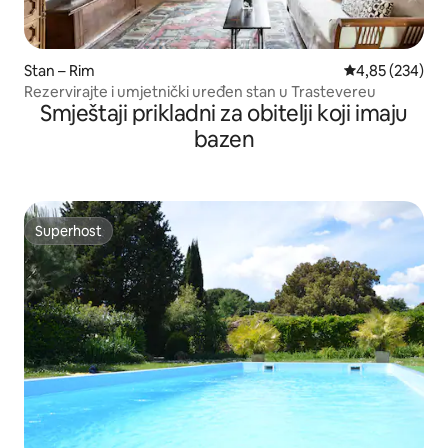
Stan – Rim
Prosječna ocjen
4,85 (234)
Rezervirajte i umjetnički uređen stan u Trastevereu
Smještaji prikladni za obitelji koji imaju
bazen
Superhost
Superhost