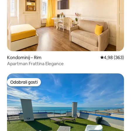
Kondominij – Rim
Prosječna ocjen
4,98 (363)
Apartman Frattina Elegance
Odabrali gosti
Odabrali gosti