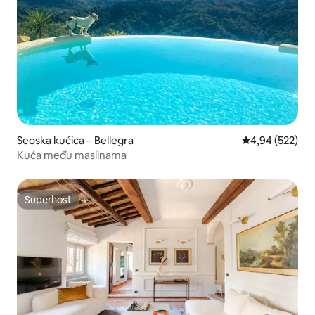
Seoska kućica – Bellegra
Prosječna ocjen
4,94 (522)
Kuća među maslinama
Superhost
Superhost