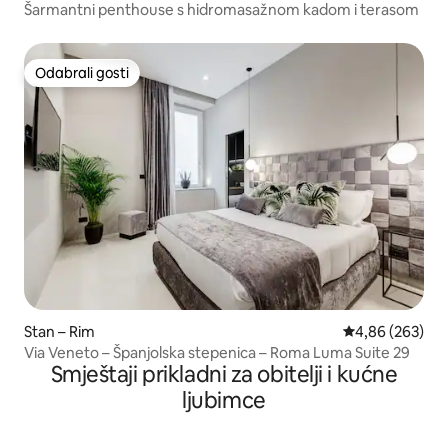
Šarmantni penthouse s hidromasažnom kadom i terasom
Odabrali gosti
Odabrali gosti
Stan – Rim
Prosječna ocjen
4,86 (263)
Via Veneto – Španjolska stepenica – Roma Luma Suite 29
Smještaji prikladni za obitelji i kućne
ljubimce