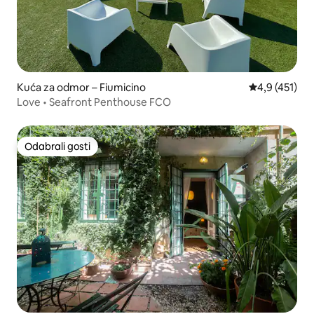
Kuća za odmor – Fiumicino
Prosječna ocje
4,9 (451)
Love • Seafront Penthouse FCO
Odabrali gosti
Odabrali gosti