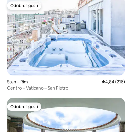
Odabrali gosti
Odabrali gosti
Stan – Rim
Prosječna ocjen
4,84 (216)
Centro – Vaticano – San Pietro
Odabrali gosti
Odabrali gosti