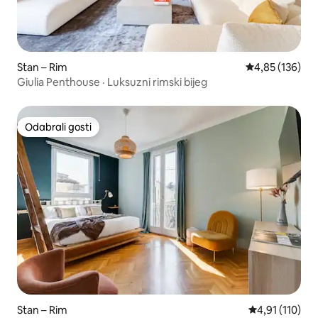
Stan – Rim
Prosječna ocjen
4,85 (136)
Giulia Penthouse · Luksuzni rimski bijeg
Odabrali gosti
Odabrali gosti
Stan – Rim
Prosječna ocje
4,91 (110)