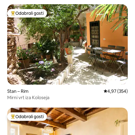
Odabrali gosti
Među najviše rangiranima s oznakom „Odabrali gosti”
Stan – Rim
Prosječna ocjen
4,97 (354)
Mirni vrt iza Koloseja
Odabrali gosti
Među najviše rangiranima s oznakom „Odabrali gosti”