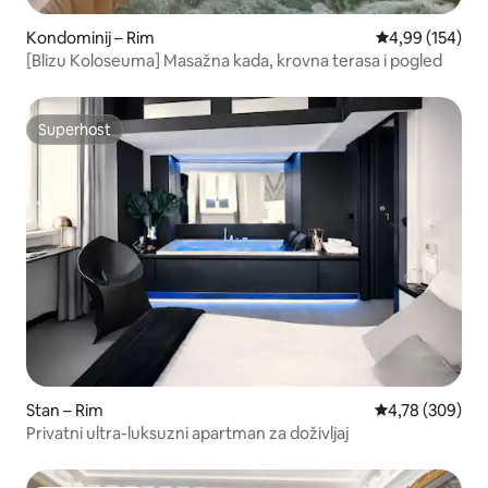
Kondominij – Rim
Prosječna ocjen
4,99 (154)
[Blizu Koloseuma] Masažna kada, krovna terasa i pogled
Superhost
Superhost
Stan – Rim
Prosječna ocjen
4,78 (309)
Privatni ultra-luksuzni apartman za doživljaj