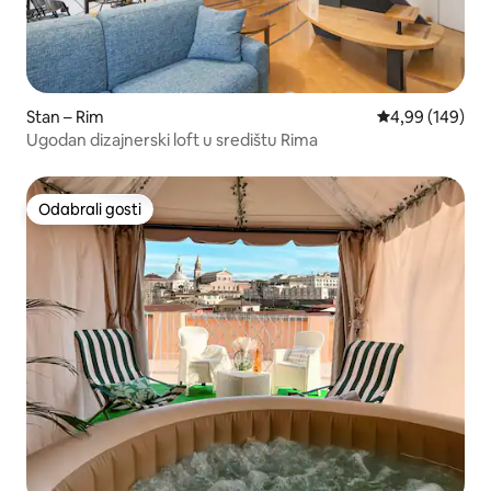
Stan – Rim
Prosječna ocjen
4,99 (149)
Ugodan dizajnerski loft u središtu Rima
Odabrali gosti
Odabrali gosti