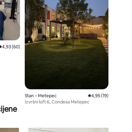
Prosječna ocjena: 4,93/5, recenzija: 60
4,93 (60)
Stan – Metepec
Prosječna ocjena: 4,95
4,95 (19)
Izvršni loft 6, Condesa Metepec
ijene