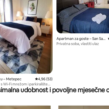
Apartman za goste – San Salv
ador Tizatlalli
Privatna soba, vlastiti ulaz
5, recenzija: 65
zu – Metepec
Prosječna ocjena: 4,96/5, recenzija: 53
4,96 (53)
 s Wi-Fi mrežom i parkiralištem
imalna udobnost i povoljne mjesečne c