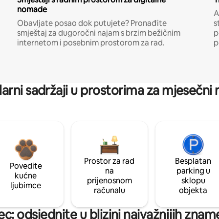
nomade
A
Obavljate posao dok putujete? Pronađite
s
smještaj za dugoročni najam s brzim bežičnim
p
internetom i posebnim prostorom za rad.
p
arni sadržaji u prostorima za mjesečni
Prostor za rad
Besplatan
Povedite
na
parking u
kućne
prijenosnom
sklopu
ljubimce
računalu
objekta
: odsjednite u blizini najvažnijih znam