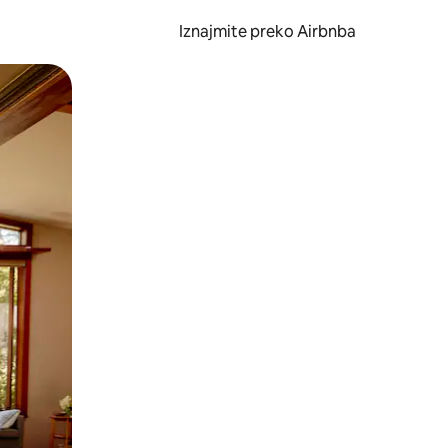
Iznajmite preko Airbnba
li prelaskom prstom po zaslonu.