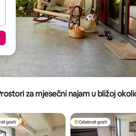
rostori za mjesečni najam u bližoj okoli
li gosti
Odabrali gosti
više rangiranima s oznakom „Odabrali gosti”
Među najviše rangiranima s oz