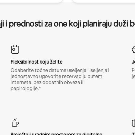
ji i prednosti za one koji planiraju duži 
Fleksibilnost koju želite
J
Odaberite točne datume useljenja i iseljenja i
P
jednostavno ugovorite rezervaciju putem
j
interneta, bez dodatnih obveza ili
papirologije.*
Smještaji s radnim prostorom za digitalne
T