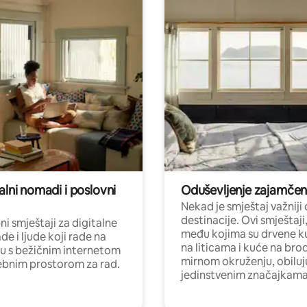
alni nomadi i poslovni
Oduševljenje zajamče
Nekad je smještaj važniji
destinacije. Ovi smještaji
i smještaji za digitalne
među kojima su drvene k
e i ljude koji rade na
na liticama i kuće na bro
nu s bežičnim internetom
mirnom okruženju, obiluj
ebnim prostorom za rad.
jedinstvenim značajkama