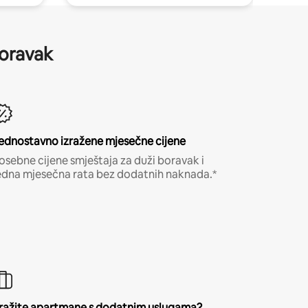
boravak
ednostavno izražene mjesečne cijene
osebne cijene smještaja za duži boravak i
edna mjesečna rata bez dodatnih naknada.*
ražite apartmane s dodatnim uslugama?