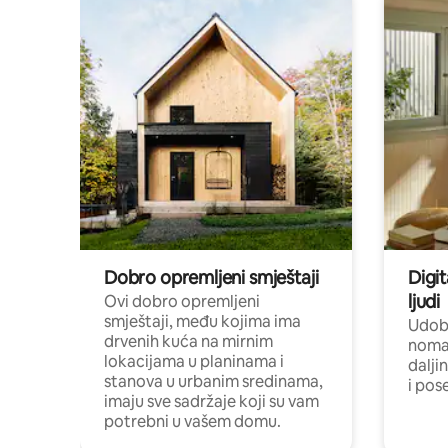
Dobro opremljeni smještaji
Digit
ljudi
Ovi dobro opremljeni
smještaji, među kojima ima
Udobn
drvenih kuća na mirnim
nomad
lokacijama u planinama i
dalji
stanova u urbanim sredinama,
i pos
imaju sve sadržaje koji su vam
potrebni u vašem domu.