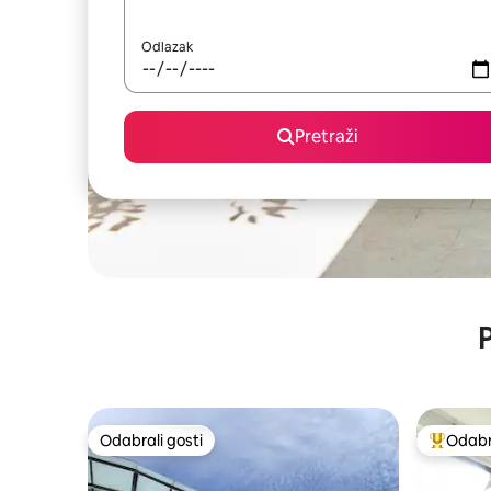
Odlazak
Pretraži
P
Odabrali gosti
Odabra
Odabrali gosti
Među naj