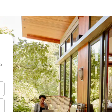
ao
dati koristeći se strelicama prema gore i prema dolje, kao i dodirom i