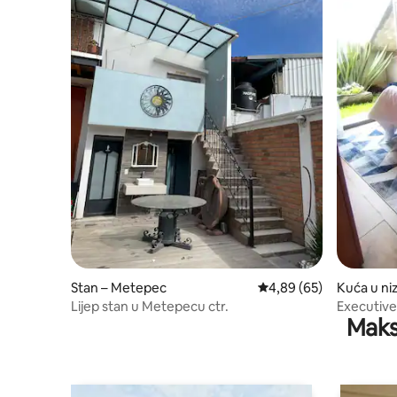
Stan – Metepec
Prosječna ocjena: 4,89/
4,89 (65)
Kuća u ni
Lijep stan u Metepecu ctr.
Executive
Maks
u centru