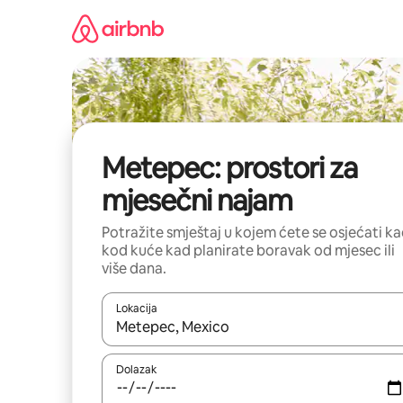
Prijeđi
na
sadržaj
Metepec: prostori za
mjesečni najam
Potražite smještaj u kojem ćete se osjećati k
kod kuće kad planirate boravak od mjesec ili
više dana.
Lokacija
Kada budu dostupni rezultati, moći ćete ih pregle
Dolazak