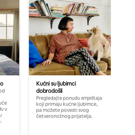
no
Kućni su ljubimci
dobrodošli
 od
,
Pregledajte ponudu smještaja
uće
koji primaju kućne ljubimce,
du u
pa možete povesti svog
u
četveronožnog prijatelja.
.