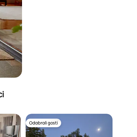
ci
Odabrali gosti
nakom „Odabrali gosti”
Odabrali gosti