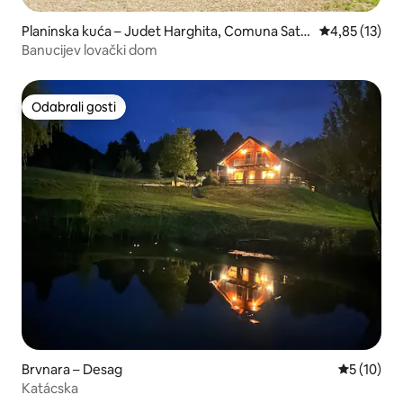
Planinska kuća – Judet Harghita, Comuna Satu
Prosječna ocje
4,85 (13)
Mare
Banucijev lovački dom
Odabrali gosti
Odabrali gosti
Brvnara – Desag
Prosječna 
5 (10)
Katácska