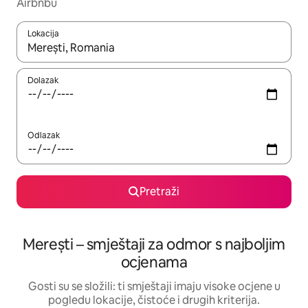
Airbnbu
Lokacija
Kada budu dostupni rezultati, moći ćete ih pregledati koristeći
Dolazak
Odlazak
Pretraži
Merești – smještaji za odmor s najboljim
ocjenama
Gosti su se složili: ti smještaji imaju visoke ocjene u
pogledu lokacije, čistoće i drugih kriterija.