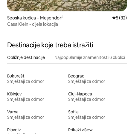
Seoska kućica – Meșendorf
Prosječna 
5 (32)
Casa Klein - cijela lokacija
Destinacije koje treba istražiti
Obližnje destinacije
Najpopularnije znamenitosti u okolici
Bukurešt
Beograd
Smještaji za odmor
Smještaji za odmor
Kišinjev
Cluj-Napoca
Smještaji za odmor
Smještaji za odmor
Varna
Sofija
Smještaji za odmor
Smještaji za odmor
Plovdiv
Prikaži više