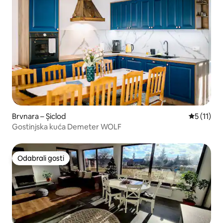
Brvnara – Șiclod
Prosječna 
5 (11)
Gostinjska kuća Demeter WOLF
Odabrali gosti
Odabrali gosti