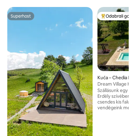
Superhost
Odabrali gosti
Superhost
Među najviše ran
Kuća – Chedia Ma
Dream Village Hi
Szállásunk egy 5 
Erdély szívében, 
csendes kis falub
vendégeink megta
csendet és nyuga
A szálláshelyen v
rendelkezésükre ál
zárt parkoló, kinti