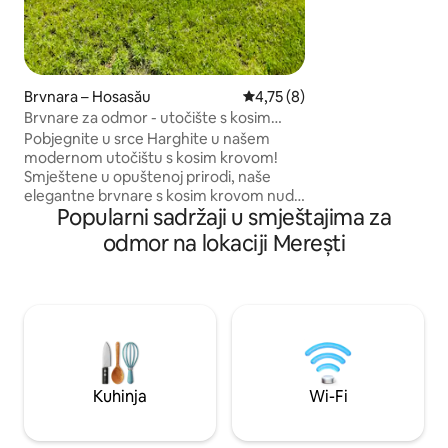
dézsával, szaunáv
(ezek használatát
ár), játszótér gyerekekne
lehetőséggel és bic
családok és barát
egyaránt.
Brvnara – Hosasău
Prosječna ocjena: 4,75/5, rece
4,75 (8)
Brvnare za odmor - utočište s kosim
krovom u Harghiti
Pobjegnite u srce Harghite u našem
modernom utočištu s kosim krovom!
Smještene u opuštenoj prirodi, naše
elegantne brvnare s kosim krovom nude
Popularni sadržaji u smještajima za
savršen odmor za 2 - 4 gosta. Izgrađena
2024. godine, svaka brvnara ima privatnu
odmor na lokaciji Merești
saunu i tradicionalnu drvenu kadu, što
osigurava da vaš boravak bude jednako
opuštajući kao i nezaboravan. Uživajte u
ugodnim interijerima sa zadivljujućim
pogledom na okolna brda. Idealno za
parove, obitelji ili prijatelje, ovo je
utočište savršeno za opuštanje ili
istraživanje krajolika Harghite koji
Kuhinja
Wi-Fi
oduzimaju dah.