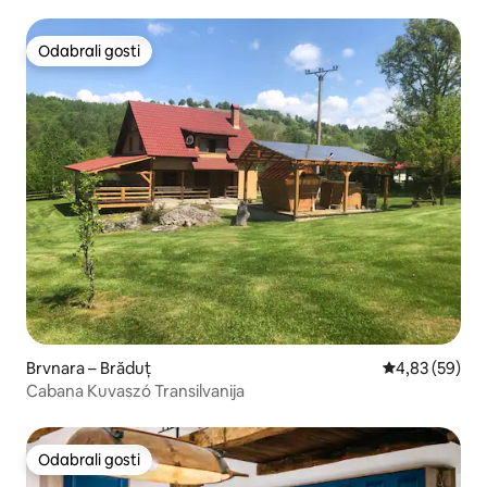
Odabrali gosti
Odabrali gosti
Brvnara – Brăduț
Prosječna ocje
4,83 (59)
Cabana Kuvaszó Transilvanija
Odabrali gosti
Odabrali gosti