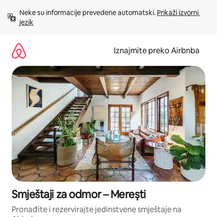
Prijeđi
Neke su informacije prevedene automatski. 
Prikaži izvorni 
na
jezik
sadržaj
Iznajmite preko Airbnba
Smještaji za odmor – Merești
Pronađite i rezervirajte jedinstvene smještaje na