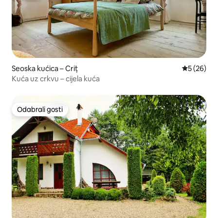
Seoska kućica – Criț
Prosječna o
5 (26)
Kuća uz crkvu – cijela kuća
Odabrali gosti
Odabrali gosti