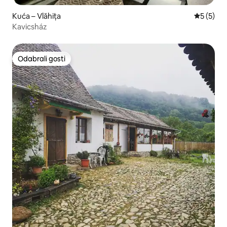
Kuća – Vlăhița
Prosječna
5 (5)
Kavicsház
Odabrali gosti
Odabrali gosti