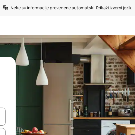
Neke su informacije prevedene automatski. 
Prikaži izvorni jezik
dati koristeći se strelicama prema gore i prema dolje, kao i dodirom i