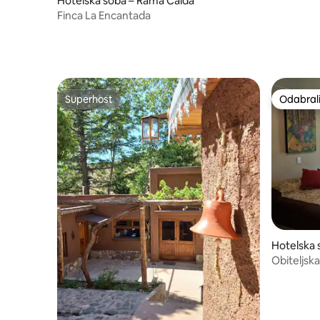
Hotelska soba – Rama Caída
Finca La Encantada
Superhost
Odabrali
Superhost
Odabrali
Hotelska 
Obiteljsk