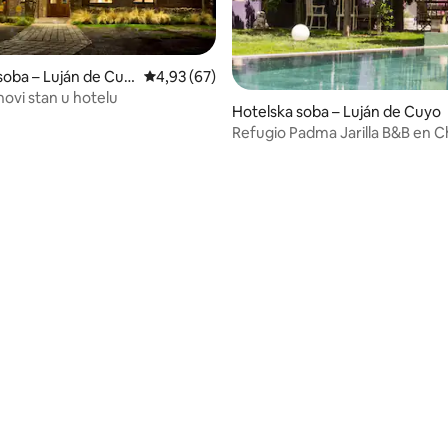
soba – Luján de Cuy
Prosječna ocjena: 4,93/5, recenzija: 67
4,93 (67)
novi stan u hotelu
Hotelska soba – Luján de Cuyo
Refugio Padma Jarilla B&B en C
Coria