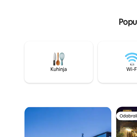
pádel. También contamos con lofts
totalmente equipados, ¡consúltanos! Y
una gran noticia: aceptamos mascotas.
Popul
Kuhinja
Wi-F
Odabrali
Odabrali