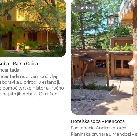
Superhost
Superhost
soba – Rama Caída
Encantada
Encantada nudi vam doživljaj
boravka u prirodi u estanciji.
 pomoć tvrtke Historia i ručno
 najsitnijih detalja. Okruženi
 čarima, nudimo vam smještaj u
naše imanje samo po sebi
 a tu su i bazen i laguna. Osim
ivamo vas da uživate u našim
Hotelska soba – Mendoza
 vinima i Biodinamičke i izvrsne
San Ignacio Andinska kuća
Andino Natural, uz obilazak i
Planinska brvnara u Mendozi – s
ju s odgovarajućim jelima.