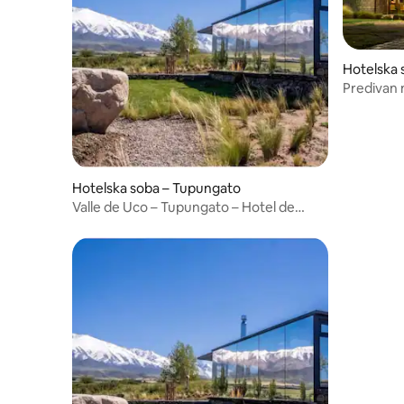
Hotelska 
o
Predivan 
Hotelska soba – Tupungato
Valle de Uco – Tupungato – Hotel de
Cielo Loft 3