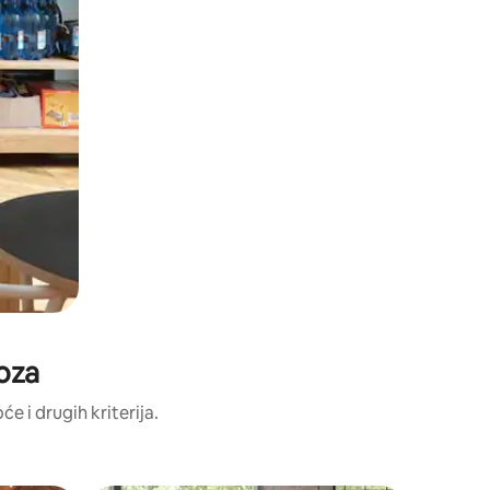
doza
će i drugih kriterija.