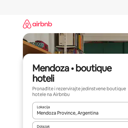
Prijeđi
na
sadržaj
Mendoza • boutique
hoteli
Pronađite i rezervirajte jedinstvene boutique
hotele na Airbnbu
Lokacija
Kada budu dostupni rezultati, moći ćete ih pregle
Dolazak