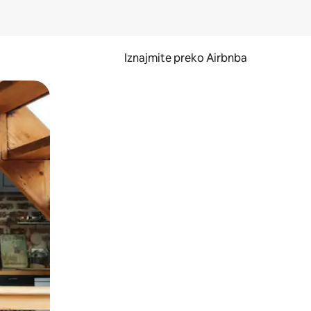
Iznajmite preko Airbnba
li prelaskom prstom po zaslonu.