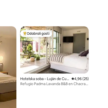
Odabrali gosti
nakom „Odabrali gosti”
Među najviše rangiranima s oznakom „Odabrali gosti”
Hotelska soba – Luján de Cuy
Prosječna ocjena: 4,96
4,96 (25)
o
Refugio Padma Lavanda B&B en Chacras
de Coria