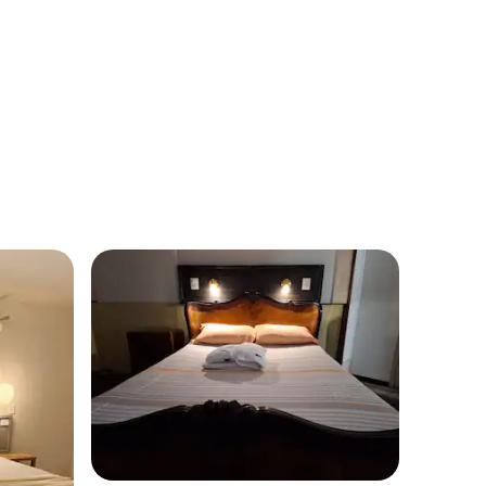
nakom „Odabrali gosti”