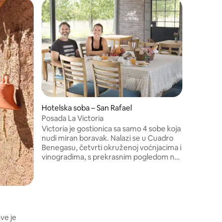
Hotelska
Rancho A
Ande
Rancho A
boutique located in La Carrera, in t
heart of 
Surrounded by the Ande
offers an
only thr
service 
can enjoy
experien
Hotelska soba – San Rafael
landscape
Posada La Victoria
beautiful
Victoria je gostionica sa samo 4 sobe koja
nudi miran boravak. Nalazi se u Cuadro
Benegasu, četvrti okruženoj voćnjacima i
vinogradima, s prekrasnim pogledom na
planinu i zalaske sunca. Victoria ima
vinograde sa sortama malbec, muškot
aleksandrijski, muškot i cereza. Ima i
vanjski bazen s pogledom na vinograde i
planine. Vlasnici, Pablo i Elina, žive u
susjedstvu, u obiteljskoj kući.
ve je