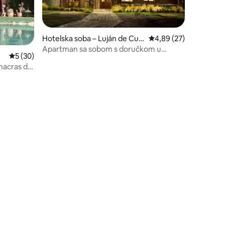
Hotelska soba – Luján de Cuy
Prosječna ocjena: 4,89
4,89 (27)
o
Apartman sa sobom s doručkom u
Prosječna ocjena: 5/5, recenzija: 30
5 (30)
hotelu
hacras de