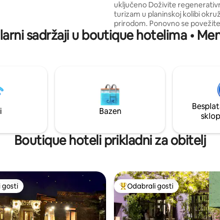
uključeno Doživite regenerativni ruralni
turizam u planinskoj kolibi okru
prirodom. Ponovno se povežite
arni sadržaji u boutique hotelima • M
prirodom i uživajte u dvokrevet
privatnom kupaonicom, doma
obrocima (doručak, ručak, pop
zalogaj i večera) te vođenom jah
planinarenju. Sve je uključeno u
Savršeno za opuštanje, ponov
povezivanje i otkrivanje svjesni
života.
Besplat
i
Bazen
sklo
Boutique hoteli prikladni za obitelj
 gosti
Odabrali gosti
 gosti
Među najviše rangiranima s oz