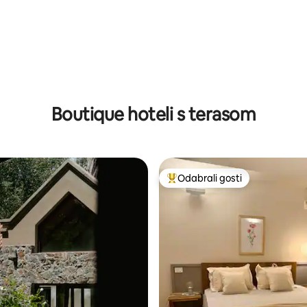
Boutique hoteli s terasom
Odabrali gosti
Među najviše rangiranima s oz