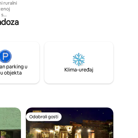
ženoj
 s
endoza
noj sobi s
ćim
odnevni
anju i
 cijenu.
no
jeg načina
an parking u
Klima-uređaj
pu objekta
Odabrali gosti
nakom „Odabrali gosti”
Odabrali gosti