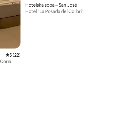
Hotelska soba – San José
Hotel "La Posada del Colibrí"
Prosječna ocjena: 5/5, recenzija: 22
5 (22)
Coria