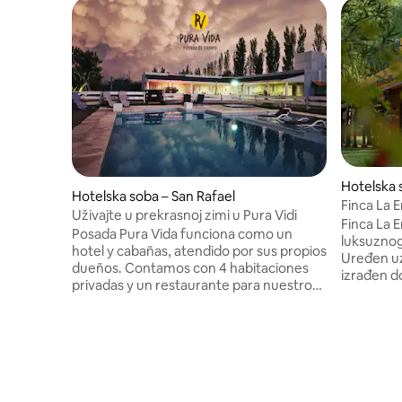
Hotelska 
Hotelska soba – San Rafael
Finca La 
Uživajte u prekrasnoj zimi u Pura Vidi
Finca La 
Posada Pura Vida funciona como un
luksuznog 
hotel y cabañas, atendido por sus propios
Uređen uz
dueños. Contamos con 4 habitaciones
izrađen do
privadas y un restaurante para nuestros
prirodnim
huéspedes, donde ofrecemos
kojem je 
desayunos, almuerzos y cenas. Además,
doživljaj,
brindamos asesoramiento en recorridos
toga, poz
turísticos. ​Es el lugar ideal para
organskim
descansar: tenemos un gran parque,
čokolade 
pileta, juegos para niños y cancha de
degustaci