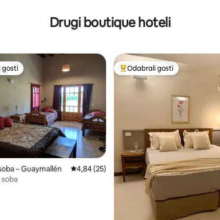
Drugi boutique hoteli
 gosti
Odabrali gosti
 gosti
Među najviše rangiranima s oz
soba – Guaymallén
Prosječna ocjena: 4,84/5, recenzija: 25
4,84 (25)
a soba