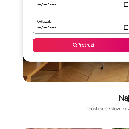
Odlazak
Pretraži
Naj
Gosti su se složili: 