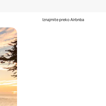
Iznajmite preko Airbnba
li prelaskom prstom po zaslonu.