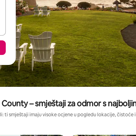
County – smještaji za odmor s najbolj
li: ti smještaji imaju visoke ocjene u pogledu lokacije, čistoće i