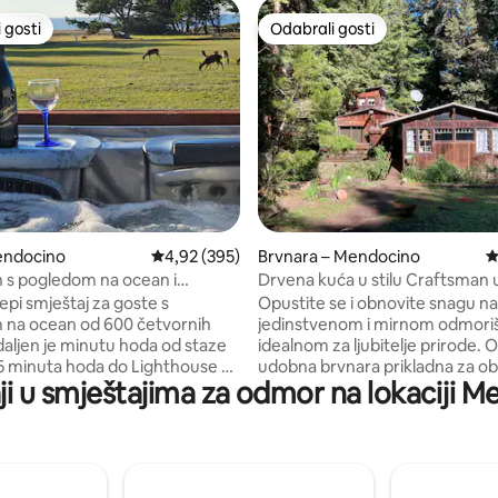
 gosti
Odabrali gosti
 gosti
Odabrali gosti
, recenzija: 474
endocino
Prosječna ocjena: 4,92/5, recenzija: 395
4,92 (395)
Brvnara – Mendocino
P
 s pogledom na ocean i
Drvena kuća u stilu Craftsman 
m masažnom kadom
okruženju sekvoja
jepi smještaj za goste s
Opustite se i obnovite snagu n
 na ocean od 600 četvornih
jedinstvenom i mirnom odmoriš
aljen je minutu hoda od staze
idealnom za ljubitelje prirode. 
15 minuta hoda do Lighthouse &
udobna brvnara prikladna za obi
ji u smještajima za odmor na lokaciji
eacha. Pogled na ocean s
dvije spavaće sobe s bračnim k
reveta (širine 180 – 200 cm).
(queen) i potkrovlje s madrace
jna kuhinja,
razvlačenje. Nalazi se na priva
ak, plinski roštilj, električna
imanju od 23 jutra u šumi sekvoj
kuhanje, mikrovalna pećnica,
minuta od sela Mendocino i obal
francuska preša za kavu. Pogled
Brvnara ima grede od sekvoje, v