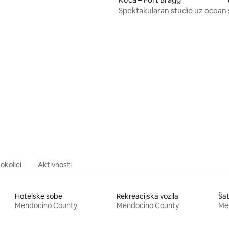
Spektakularan studio uz ocean 
, recenzija: 413
masažnom kadom i potkrovlje
okolici
Aktivnosti
Hotelske sobe
Rekreacijska vozila
Šat
Mendocino County
Mendocino County
Me