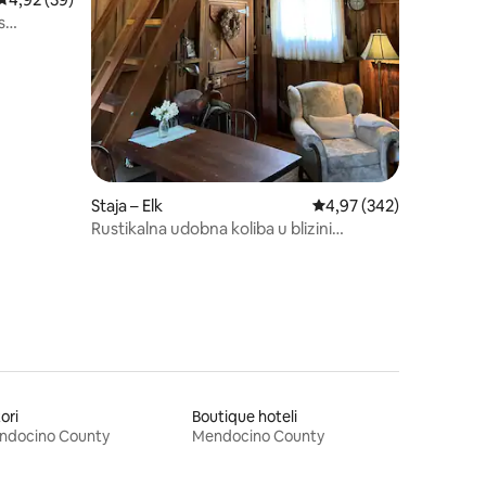
s
m
Staja – Elk
Prosječna ocjena: 4,97/
4,97 (342)
Rustikalna udobna koliba u blizini
Mendocina
ori
Boutique hoteli
ndocino County
Mendocino County