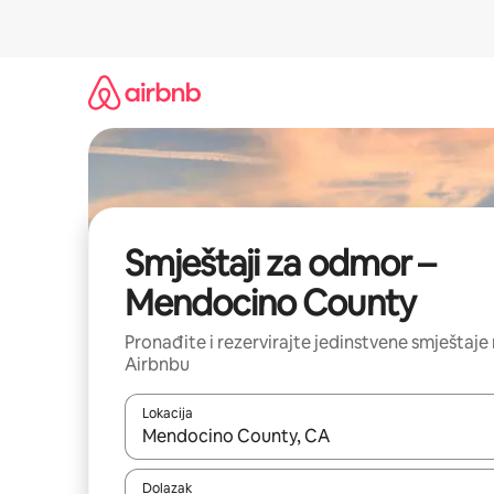
Prijeđi
na
sadržaj
Smještaji za odmor –
Mendocino County
Pronađite i rezervirajte jedinstvene smještaje
Airbnbu
Lokacija
Kada budu dostupni rezultati, moći ćete ih pregle
Dolazak