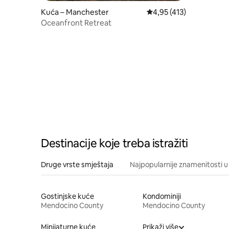
Kuća – Manchester
Prosječna ocjena: 4,95/5
4,95 (413)
Oceanfront Retreat
Destinacije koje treba istražiti
Druge vrste smještaja
Najpopularnije znamenitosti u 
Gostinjske kuće
Kondominiji
Mendocino County
Mendocino County
Minijaturne kuće
Prikaži više