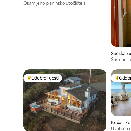
Osamljeno planinsko utočište s
masažnom kadom i pogledom
Seoska kuć
Šarmantna
Mendoci
Odabrali gosti
Odabra
Među najviše rangiranima s oznakom „Odabrali gosti”
Među naj
Kuća – Fo
Uvala na o