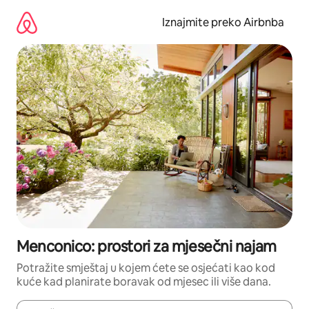
Prijeđi
na
Iznajmite preko Airbnba
sadržaj
Menconico: prostori za mjesečni najam
Potražite smještaj u kojem ćete se osjećati kao kod
kuće kad planirate boravak od mjesec ili više dana.