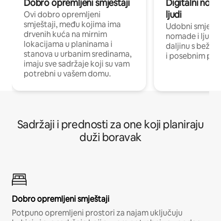
Dobro opremljeni smještaji
Digitalni noma
ljudi
Ovi dobro opremljeni
smještaji, među kojima ima
Udobni smještaj
drvenih kuća na mirnim
nomade i ljude 
lokacijama u planinama i
daljinu s bežič
stanova u urbanim sredinama,
i posebnim pro
imaju sve sadržaje koji su vam
potrebni u vašem domu.
Sadržaji i prednosti za one koji planiraju
duži boravak
Dobro opremljeni smještaji
Potpuno opremljeni prostori za najam uključuju