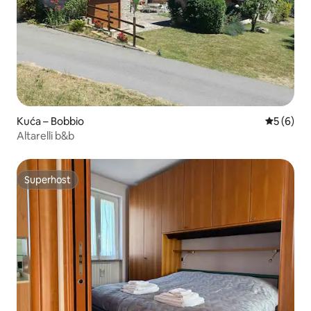
Kuća – Bobbio
Prosječna
5 (6)
Altarelli b&b
Superhost
Superhost