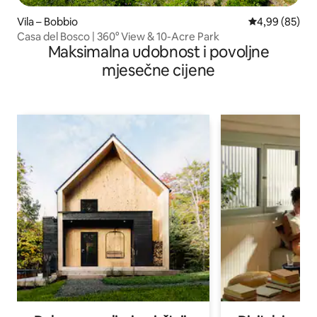
Vila – Bobbio
Prosječna ocje
4,99 (85)
Casa del Bosco | 360° View & 10-Acre Park
Maksimalna udobnost i povoljne
mjesečne cijene