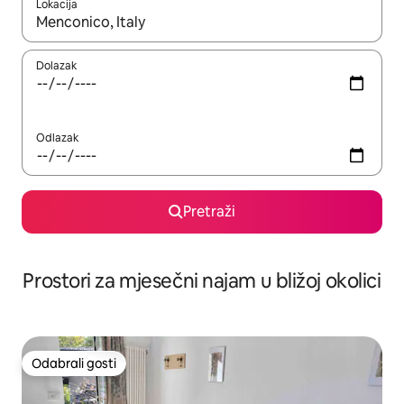
Lokacija
Kada budu dostupni rezultati, moći ćete ih pregledati koristeći
Dolazak
Odlazak
Pretraži
Prostori za mjesečni najam u bližoj okolici
Odabrali gosti
Odabrali gosti