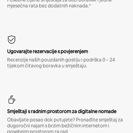
mjesečna rata bez dodatnih naknada.*
Ugovarajte rezervacije s povjerenjem
Recenzije naših pouzdanih gostiju i podrška 0 – 24
tijekom čitavog boravka u smještaju.
Smještaji s radnim prostorom za digitalne nomade
Obavljate posao dok putujete? Pronađite smještaj za
dugoročni najam s brzim bežičnim internetom i
posebnim prostorom za rad.