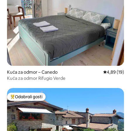
Kuća za odmor – Canedo
Prosječna ocje
4,89 (19)
Kuća za odmor Rifugio Verde
Odabrali gosti
Među najviše rangiranima s oznakom „Odabrali gosti”