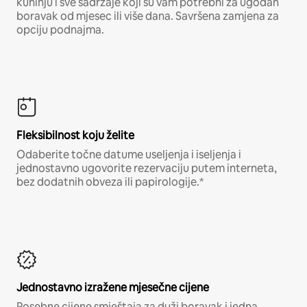
kuhinju i sve sadržaje koji su vam potrebni za ugodan
boravak od mjesec ili više dana. Savršena zamjena za
opciju podnajma.
Fleksibilnost koju želite
Odaberite točne datume useljenja i iseljenja i
jednostavno ugovorite rezervaciju putem interneta,
bez dodatnih obveza ili papirologije.*
Jednostavno izražene mjesečne cijene
Posebne cijene smještaja za duži boravak i jedna