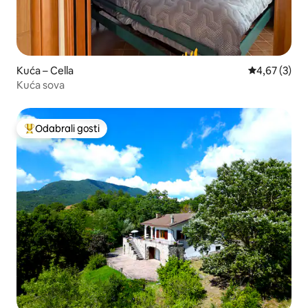
Kuća – Cella
Prosječna ocj
4,67 (3)
Kuća sova
Odabrali gosti
Među najviše rangiranima s oznakom „Odabrali gosti”