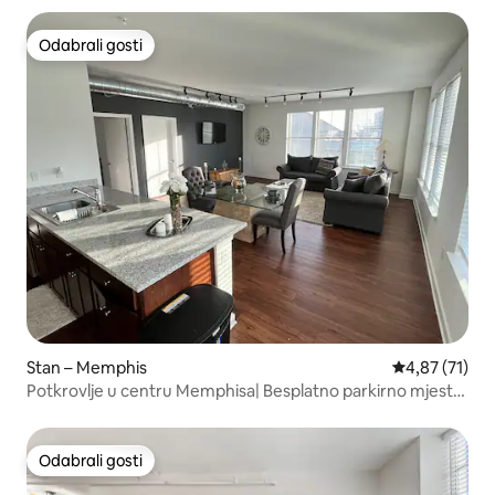
Odabrali gosti
Odabrali gosti
Stan – Memphis
Prosječna ocje
4,87 (71)
Potkrovlje u centru Memphisa| Besplatno parkirno mjesto
u garaži!
Odabrali gosti
Odabrali gosti