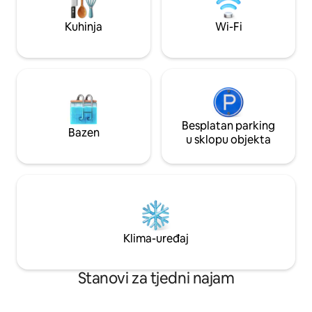
katu (morate se popeti stepenicama). U
vatromet. (Ograđe
zgradi nema dizala.
besplatnim prosto
Kuhinja
Wi-Fi
zgrade.)
Besplatan parking
Bazen
u sklopu objekta
Klima-uređaj
Stanovi za tjedni najam