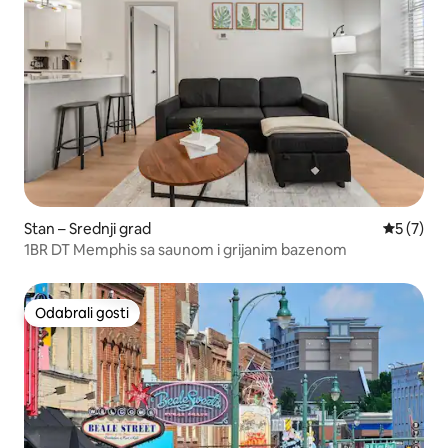
Stan – Srednji grad
Prosječna
5 (7)
1BR DT Memphis sa saunom i grijanim bazenom
Odabrali gosti
Odabrali gosti