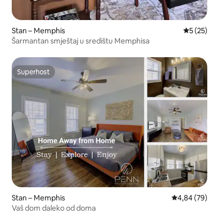
Stan – Memphis
Prosječna 
5 (25)
Šarmantan smještaj u središtu Memphisa
Superhost
Superhost
Stan – Memphis
Prosječna ocje
4,84 (79)
Vaš dom daleko od doma