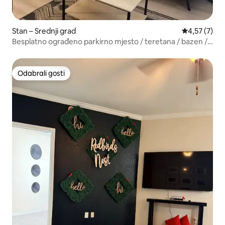
Stan – Srednji grad
Prosječna ocj
4,57 (7)
Besplatno ograđeno parkirno mjesto / teretana / bazen /
Midtown
Odabrali gosti
Odabrali gosti