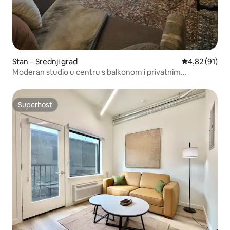
Stan – Srednji grad
Prosječna ocje
4,82 (91)
Moderan studio u centru s balkonom i privatnim
parkingom
Superhost
Superhost