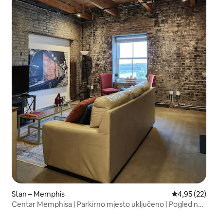
Stan – Memphis
Prosječna ocje
4,95 (22)
Centar Memphisa | Parkirno mjesto uključeno | Pogled na
rijeku