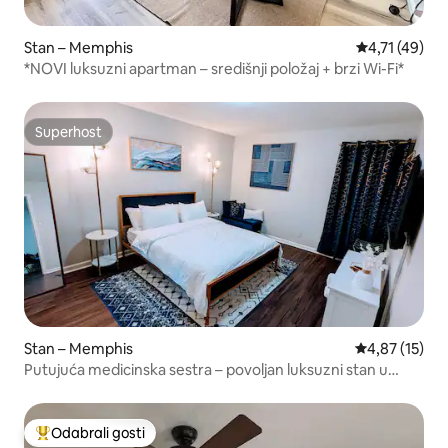
Stan – Memphis
Prosječna ocj
4,71 (49)
*NOVI luksuzni apartman – središnji položaj + brzi Wi-Fi*
Superhost
Superhost
Stan – Memphis
Prosječna ocje
4,87 (15)
Putujuća medicinska sestra – povoljan luksuzni stan u
središtu grada
Odabrali gosti
Među najviše rangiranima s oznakom „Odabrali gosti”