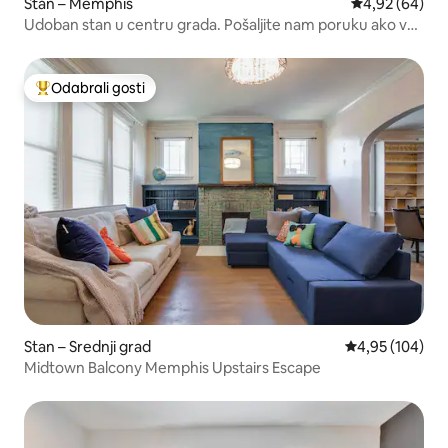
Stan – Memphis
Prosječna ocje
4,92 (64)
Udoban stan u centru grada. Pošaljite nam poruku ako vas
zanima srednjoročni/dugoročni najam
Odabrali gosti
Među najviše rangiranima s oznakom „Odabrali gosti”
Stan – Srednji grad
Prosječna ocjen
4,95 (104)
Midtown Balcony Memphis Upstairs Escape