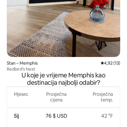
Stan – Memphis
Prosječna ocje
4,92 (13)
Redbird’s Nest
U koje je vrijeme Memphis kao
destinacija najbolji odabir?
Mjesec
Prosječna
Prosječna
cijena
temp.
Sij
76 $ USD
42 °F