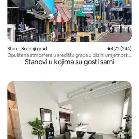
Stan – Srednji grad
Prosječna ocjen
4,72 (244)
Opuštena atmosfera u središtu grada u blizini umjetnosti,
Stanovi u kojima su gosti sami
hrane i žive glazbe