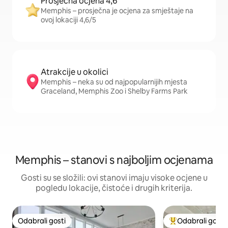
Prosječna ocjena 4,6
Memphis – prosječna je ocjena za smještaje na
ovoj lokaciji 4,6/5
Atrakcije u okolici
Memphis – neka su od najpopularnijih mjesta
Graceland, Memphis Zoo i Shelby Farms Park
Memphis – stanovi s najboljim ocjenama
Gosti su se složili: ovi stanovi imaju visoke ocjene u
pogledu lokacije, čistoće i drugih kriterija.
Odabrali gosti
Odabrali gosti
Odabrali gosti
Među najviše ran