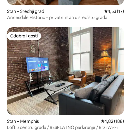
Stan – Srednji grad
Prosječna ocj
4,53 (17)
Annesdale Historic – privatni stan u središtu grada
Odabrali gosti
Odabrali gosti
Stan – Memphis
Prosječna ocjen
4,82 (188)
Loft u centru grada / BESPLATNO parkiranje / Brzi Wi-Fi