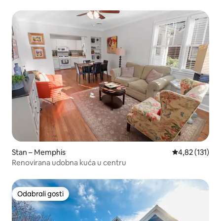
Stan – Memphis
Prosječna ocje
4,82 (131)
Renovirana udobna kuća u centru
Odabrali gosti
Odabrali gosti