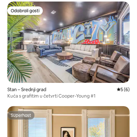
Odabrali gosti
Odabrali gosti
Stan – Srednji grad
Prosječna
5 (6)
Kuća s grafitim u četvrti Cooper-Young #1
Superhost
Superhost