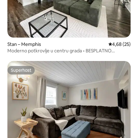
Stan – Memphis
Prosječna ocje
4,68 (25)
Moderno potkrovlje u centru grada • BESPLATNO
parkiranje • Pješice do Bealea
Superhost
Superhost