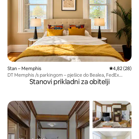
Stan – Memphis
Prosječna ocje
4,82 (28)
DT Memphis /s parkingom – pješice do Bealea, FedEx
Stanovi prikladni za obitelji
Forum