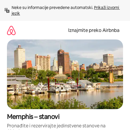
Prijeđi
Neke su informacije prevedene automatski. 
Prikaži izvorni 
na
jezik
sadržaj
Iznajmite preko Airbnba
Memphis – stanovi
Pronađite i rezervirajte jedinstvene stanove na