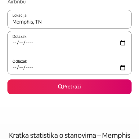
Airbnbu
Lokacija
Kada budu dostupni rezultati, moći ćete ih pregledati koristeći
Dolazak
Odlazak
Pretraži
Kratka statistika o stanovima – Memphis