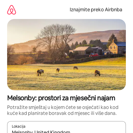
Prijeđi
na
Iznajmite preko Airbnba
sadržaj
Melsonby: prostori za mjesečni najam
Potražite smještaj u kojem ćete se osjećati kao kod
kuće kad planirate boravak od mjesec ili više dana.
Lokacija
Kada budu dostupni rezultati, moći ćete ih pregledati koristeći