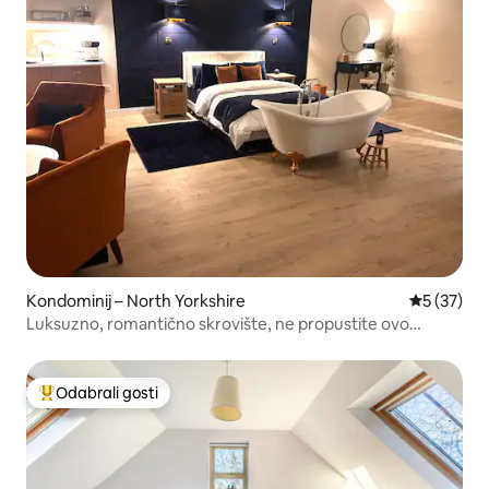
Kondominij – North Yorkshire
Prosječna 
5 (37)
Luksuzno, romantično skrovište, ne propustite ovo…
Odabrali gosti
Među najviše rangiranima s oznakom „Odabrali gosti”