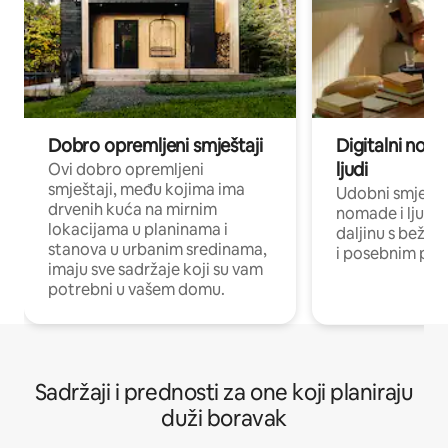
Dobro opremljeni smještaji
Digitalni noma
ljudi
Ovi dobro opremljeni
smještaji, među kojima ima
Udobni smještaj
drvenih kuća na mirnim
nomade i ljude 
lokacijama u planinama i
daljinu s bežič
stanova u urbanim sredinama,
i posebnim pro
imaju sve sadržaje koji su vam
potrebni u vašem domu.
Sadržaji i prednosti za one koji planiraju
duži boravak