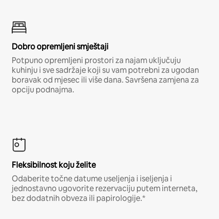
Dobro opremljeni smještaji
Potpuno opremljeni prostori za najam uključuju
kuhinju i sve sadržaje koji su vam potrebni za ugodan
boravak od mjesec ili više dana. Savršena zamjena za
opciju podnajma.
Fleksibilnost koju želite
Odaberite točne datume useljenja i iseljenja i
jednostavno ugovorite rezervaciju putem interneta,
bez dodatnih obveza ili papirologije.*