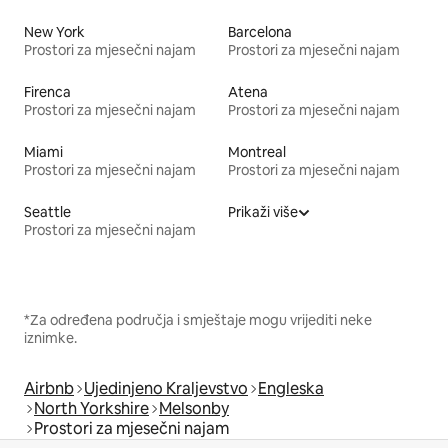
New York
Barcelona
Prostori za mjesečni najam
Prostori za mjesečni najam
Firenca
Atena
Prostori za mjesečni najam
Prostori za mjesečni najam
Miami
Montreal
Prostori za mjesečni najam
Prostori za mjesečni najam
Seattle
Prikaži više
Prostori za mjesečni najam
*Za određena područja i smještaje mogu vrijediti neke
iznimke.
Airbnb
Ujedinjeno Kraljevstvo
Engleska
North Yorkshire
Melsonby
Prostori za mjesečni najam