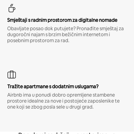
Smještaji s radnim prostorom za digitalne nomade
Obavljate posao dok putujete? Pronađite smještaj za
dugoročni najam s brzim bežičnim internetom i
posebnim prostorom za rad.
Tražite apartmane s dodatnim uslugama?
Airbnb ima u ponudi dobro opremljene stambene
prostore idealne za nove i postojeće zaposlenike te
one koji se zbog posla sele u drugi grad.