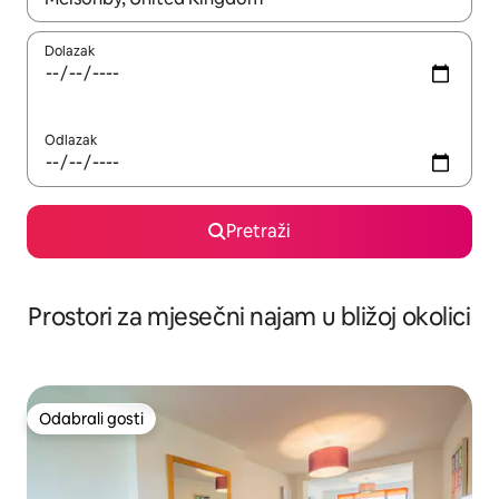
Dolazak
Odlazak
Pretraži
Prostori za mjesečni najam u bližoj okolici
Odabrali gosti
Odabrali gosti