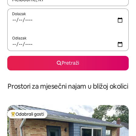
Dolazak
Odlazak
Pretraži
Prostori za mjesečni najam u bližoj okolici
Odabrali gosti
Među najviše rangiranima s oznakom „Odabrali gosti”