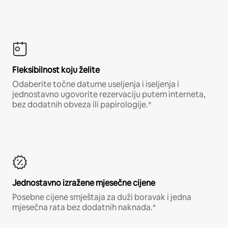
Fleksibilnost koju želite
Odaberite točne datume useljenja i iseljenja i
jednostavno ugovorite rezervaciju putem interneta,
bez dodatnih obveza ili papirologije.*
Jednostavno izražene mjesečne cijene
Posebne cijene smještaja za duži boravak i jedna
mjesečna rata bez dodatnih naknada.*