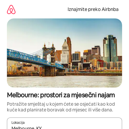
Prijeđi
na
Iznajmite preko Airbnba
sadržaj
Melbourne: prostori za mjesečni najam
Potražite smještaj u kojem ćete se osjećati kao kod
kuće kad planirate boravak od mjesec ili više dana.
Lokacija
Kada budu dostupni rezultati, moći ćete ih pregledati koristeći