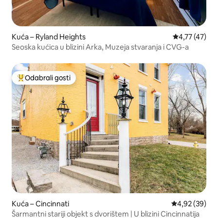
Kuća – Ryland Heights
Prosječna ocje
4,77 (47)
Seoska kućica u blizini Arka, Muzeja stvaranja i CVG-a
Odabrali gosti
Među najviše rangiranima s oznakom „Odabrali gosti”
Kuća – Cincinnati
Prosječna ocje
4,92 (39)
Šarmantni stariji objekt s dvorištem | U blizini Cincinnatija