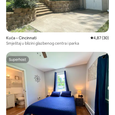
Kuća – Cincinnati
Prosječna ocje
4,87 (30)
Smještaj u blizini glazbenog centra i parka
Superhost
Superhost