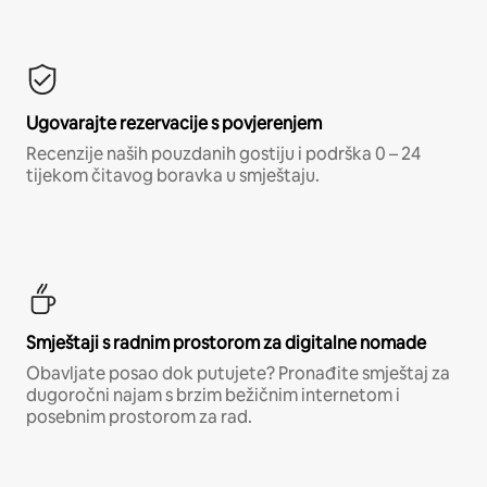
Ugovarajte rezervacije s povjerenjem
Recenzije naših pouzdanih gostiju i podrška 0 – 24
tijekom čitavog boravka u smještaju.
Smještaji s radnim prostorom za digitalne nomade
Obavljate posao dok putujete? Pronađite smještaj za
dugoročni najam s brzim bežičnim internetom i
posebnim prostorom za rad.