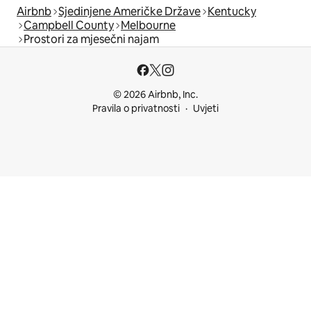
Airbnb
Sjedinjene Američke Države
Kentucky
Campbell County
Melbourne
Prostori za mjesečni najam
© 2026 Airbnb, Inc.
Pravila o privatnosti
Uvjeti