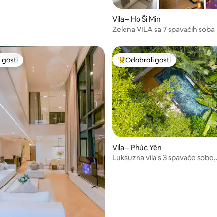
hraya
Vila – Ho Ši Min
Zelena VILA sa 7 spavaćih soba 
Sauna • KTV • Bilijar
 gosti
Odabrali gosti
 gosti
Među najviše rangiranima s oz
5/5, recenzija: 4
Vila – Phúc Yên
Luksuzna vila s 3 spavaće sobe,
bazenom, vrtom i kadom u Fla