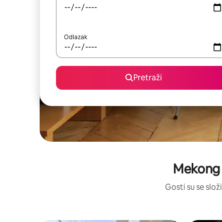
Odlazak
Pretraži
Mekong R
Gosti su se složi