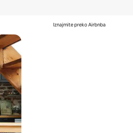
Iznajmite preko Airbnba
li prelaskom prstom po zaslonu.