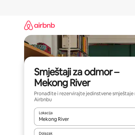
Prijeđi
na
sadržaj
Smještaji za odmor –
Mekong River
Pronađite i rezervirajte jedinstvene smještaje
Airbnbu
Lokacija
Kada budu dostupni rezultati, moći ćete ih pregle
Dolazak