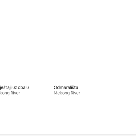
eštaji uz obalu
Odmarališta
kong River
Mekong River