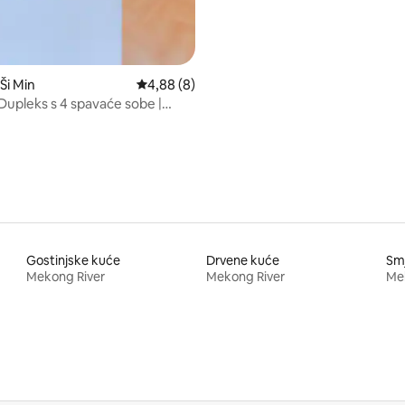
Ši Min
Prosječna ocjena: 4,88/5, recenzija: 8
4,88 (8)
Dupleks s 4 spavaće sobe |
Panoramski pogled na rijeku
Gostinjske kuće
Drvene kuće
Smj
Mekong River
Mekong River
Me