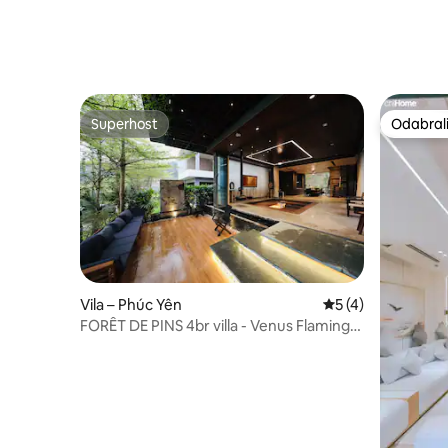
brda s vintage vrtom
BaanRimp
Superhost
Odabrali
Superhost
Odabrali
Vila – Phúc Yên
Prosječna ocjena: 
5 (4)
FORÊT DE PINS 4br villa - Venus Flamingo
Dai Lai