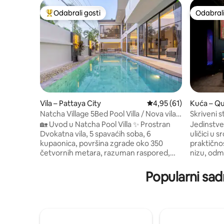
Odabrali gosti
Odabrali
Među najviše rangiranima s oznakom „Odabrali gosti”
Odabrali
Vila – Pattaya City
Prosječna ocjena: 4,95/
4,95 (61)
Kuća – Qu
Natcha Village 5Bed Pool Villa / Nova vila s
Skriveni s
5 spavaćih soba i 6 kupaonica u središtu
Saigonu
🏡 Uvod u Natcha Pool Villa ✨ Prostran
Jedinstve
Pattaya
Dvokatna vila, 5 spavaćih soba, 6
uličici u s
kupaonica, površina zgrade oko 350
praktično
četvornih metara, razuman raspored,
nizu, odm
udobna i pogodna za život. 🏋️ Privatna
BeanThere
teretana Vila ima privatnu teretanu koja
goste koji
Popularni sad
će vam pomoći da zadržite zdrav način
kavu na s
života tijekom odmora. 🏊 Luksuzni
nekoliko 
bazen Veliki privatni bazen, prostran i
trgovački
čist, idealan za zabavu s obitelji i
Svakom go
prijateljima. 🌆 Najbolja lokacija Blizu
(1 jelo i 