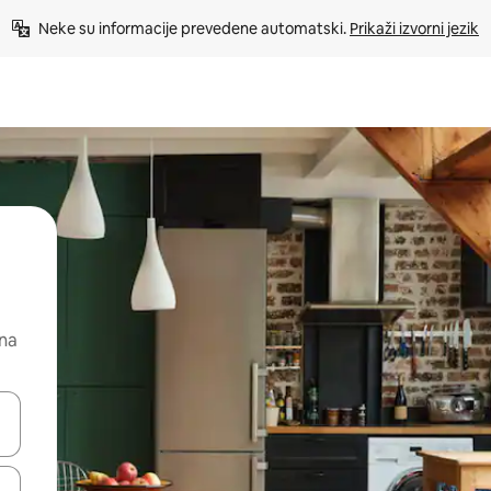
Neke su informacije prevedene automatski. 
Prikaži izvorni jezik
 na
dati koristeći se strelicama prema gore i prema dolje, kao i dodirom i