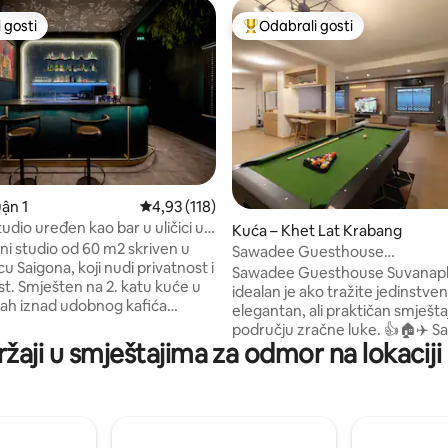
 gosti
Odabrali gosti
 gosti
Među najviše rangiranima s oz
5, recenzija: 61
ận 1
Prosječna ocjena: 4,93/5, recenzija: 118
4,93 (118)
tudio uređen kao bar u uličici u
Kuća – Khet Lat Krabang
ni studio od 60 m2 skriven u
Sawadee Guesthouse
rcu Saigona, koji nudi privatnost i
Suvarnabhumi/prijevoz iz zračn
Sawadee Guesthouse Suvana
st. Smješten na 2. katu kuće u
idealan je ako tražite jedinstve
ah iznad udobnog kafića
elegantan, ali praktičan smješta
 u prizemlju, savršen je za
području zračne luke. 👍🏠✈️ 
 vole elegantan život i odličnu
ržaji u smještajima za odmor na lokacij
od centra grada i 0,5 km. do p
amo nekoliko koraka. Samo
stanice,to gostima pruža jedno
minuta od poznatih atrakcija,
pristup svemu što živahni grad 
h centara i noćnog života.
ponuditi. 🚄🚕🚗 Zahvaljujući pr
stu osigurava se jedan obrok
lokaciji i jednostavnom prijevo
piće) u kafiću u prizemlju/svaku
jednostavno pristupiti gradski