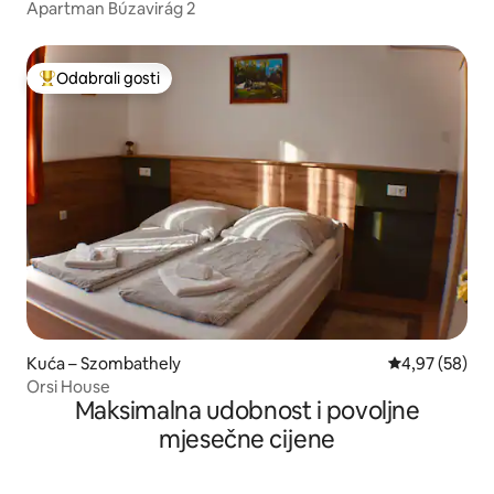
Apartman Búzavirág 2
Odabrali gosti
Među najviše rangiranima s oznakom „Odabrali gosti”
Kuća – Szombathely
Prosječna ocje
4,97 (58)
Orsi House
Maksimalna udobnost i povoljne
mjesečne cijene