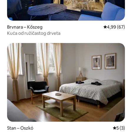
Brvnara – Kőszeg
Prosječna ocje
4,99 (67)
Kuća od ružičastog drveta
Stan – Oszkó
Prosječna
5 (3)