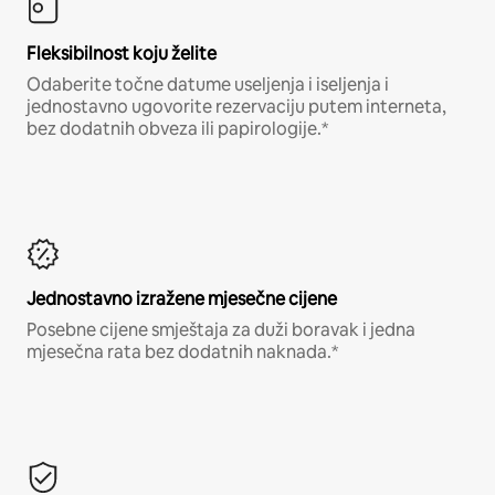
Fleksibilnost koju želite
Odaberite točne datume useljenja i iseljenja i
jednostavno ugovorite rezervaciju putem interneta,
bez dodatnih obveza ili papirologije.*
Jednostavno izražene mjesečne cijene
Posebne cijene smještaja za duži boravak i jedna
mjesečna rata bez dodatnih naknada.*