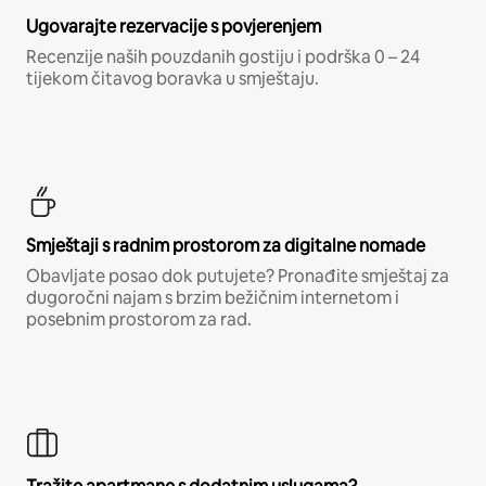
Ugovarajte rezervacije s povjerenjem
Recenzije naših pouzdanih gostiju i podrška 0 – 24
tijekom čitavog boravka u smještaju.
Smještaji s radnim prostorom za digitalne nomade
Obavljate posao dok putujete? Pronađite smještaj za
dugoročni najam s brzim bežičnim internetom i
posebnim prostorom za rad.