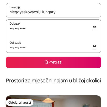
Lokacija
Kada budu dostupni rezultati, moći ćete ih pregledati koristeći
Dolazak
Odlazak
Pretraži
Prostori za mjesečni najam u bližoj okolici
Odabrali gosti
Odabrali gosti