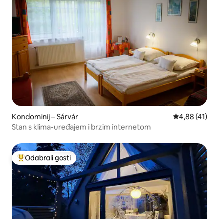
Kondominij – Sárvár
Prosječna ocje
4,88 (41)
Stan s klima-uređajem i brzim internetom
Odabrali gosti
Među najviše rangiranima s oznakom „Odabrali gosti”