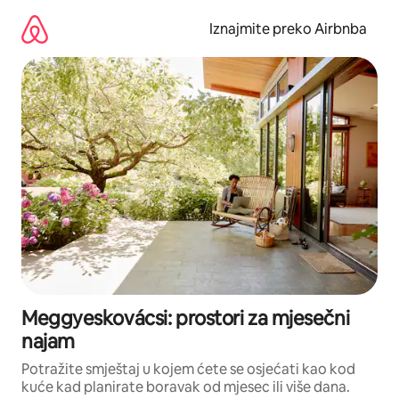
Prijeđi
na
Iznajmite preko Airbnba
sadržaj
Meggyeskovácsi: prostori za mjesečni
najam
Potražite smještaj u kojem ćete se osjećati kao kod
kuće kad planirate boravak od mjesec ili više dana.