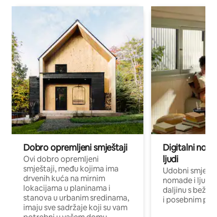
Dobro opremljeni smještaji
Digitalni noma
ljudi
Ovi dobro opremljeni
smještaji, među kojima ima
Udobni smještaj
drvenih kuća na mirnim
nomade i ljude 
lokacijama u planinama i
daljinu s bežič
stanova u urbanim sredinama,
i posebnim pro
imaju sve sadržaje koji su vam