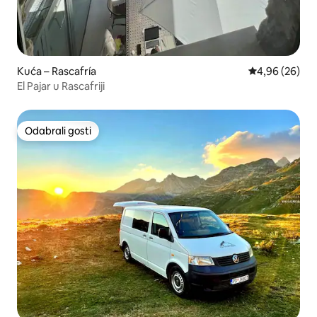
Kuća – Rascafría
Prosječna ocje
4,96 (26)
El Pajar u Rascafriji
Odabrali gosti
Odabrali gosti