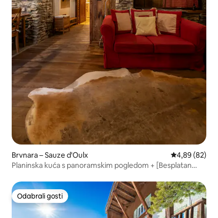
Brvnara – Sauze d'Oulx
Prosječna ocje
4,89 (82)
Planinska kuća s panoramskim pogledom + [Besplatan
parking]
Odabrali gosti
Odabrali gosti