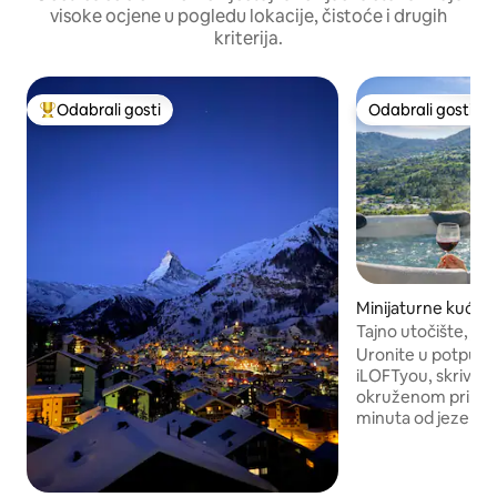
visoke ocjene u pogledu lokacije, čistoće i drugih
kriterija.
Odabrali gosti
Odabrali gosti
Među najviše rangiranima s oznakom „Odabrali gosti”
Odabrali gosti
Minijaturne kuće –
ne d'Intelvi
Tajno utočište, jac
jezero Como
Uronite u potpuno
iLOFTyou, skriven
okruženom prirod
minuta od jezera 
Probudite se uz po
oduzima dah, opus
krevetu pored kam