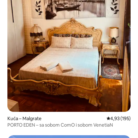
Kuća – Malgrate
Prosječna ocjen
4,93 (195)
PORTO EDEN – sa sobom ComO i sobom VenetiaN