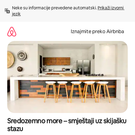
Prijeđi
Neke su informacije prevedene automatski. 
Prikaži izvorni 
na
jezik
sadržaj
Iznajmite preko Airbnba
Sredozemno more – smještaji uz skijašku
stazu