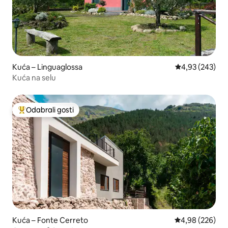
Kuća – Linguaglossa
Prosječna ocjen
4,93 (243)
Kuća na selu
Odabrali gosti
Među najviše rangiranima s oznakom „Odabrali gosti”
Kuća – Fonte Cerreto
Prosječna ocjen
4,98 (226)