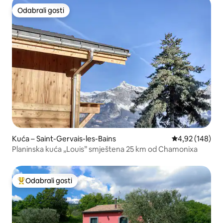
Odabrali gosti
Odabrali gosti
Kuća – Saint-Gervais-les-Bains
Prosječna ocjen
4,92 (148)
Planinska kuća „Louis” smještena 25 km od Chamonixa
Odabrali gosti
Među najviše rangiranima s oznakom „Odabrali gosti”