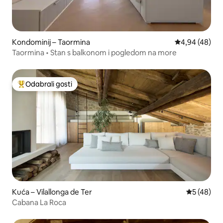
Kondominij – Taormina
Prosječna ocje
4,94 (48)
Taormina • Stan s balkonom i pogledom na more
Odabrali gosti
Među najviše rangiranima s oznakom „Odabrali gosti”
Kuća – Vilallonga de Ter
Prosječna o
5 (48)
Cabana La Roca