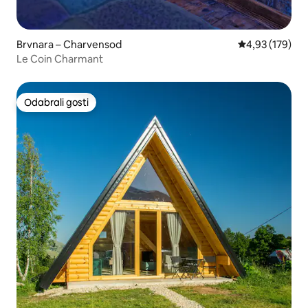
Brvnara – Charvensod
Prosječna ocjen
4,93 (179)
Le Coin Charmant
Odabrali gosti
Odabrali gosti