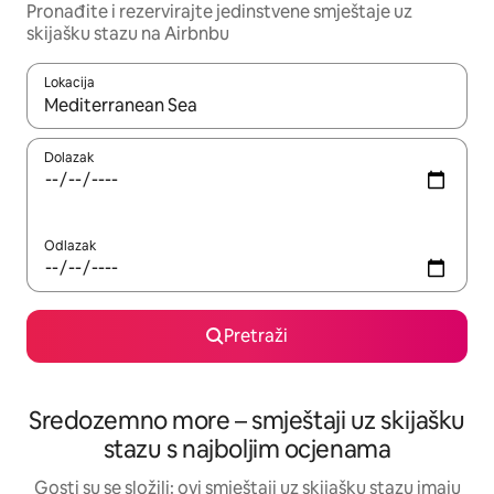
Pronađite i rezervirajte jedinstvene smještaje uz
skijašku stazu na Airbnbu
Lokacija
Kada budu dostupni rezultati, moći ćete ih pregledati koristeći
Dolazak
Odlazak
Pretraži
Sredozemno more – smještaji uz skijašku
stazu s najboljim ocjenama
Gosti su se složili: ovi smještaji uz skijašku stazu imaju