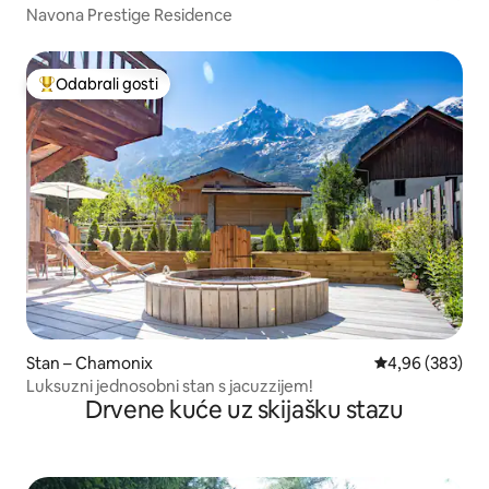
Navona Prestige Residence
Odabrali gosti
Među najviše rangiranima s oznakom „Odabrali gosti”
Stan – Chamonix
Prosječna ocjen
4,96 (383)
Luksuzni jednosobni stan s jacuzzijem!
Drvene kuće uz skijašku stazu