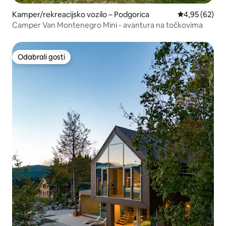
Kamper/rekreacijsko vozilo – Podgorica
Prosječna ocje
4,95 (62)
Camper Van Montenegro Mini - avantura na točkovima
Odabrali gosti
Odabrali gosti