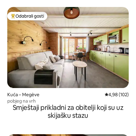
stolovi
Odabrali gosti
Među najviše rangiranima s oznakom „Odabrali gosti”
Kuća – Megève
Prosječna ocjen
4,98 (102)
pobjeg na vrh
Smještaji prikladni za obitelji koji su uz
skijašku stazu