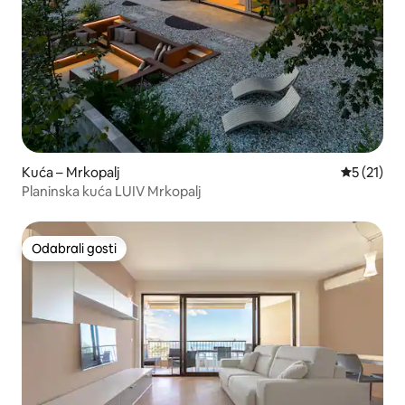
Kuća – Mrkopalj
Prosječna 
5 (21)
Planinska kuća LUIV Mrkopalj
Odabrali gosti
Odabrali gosti