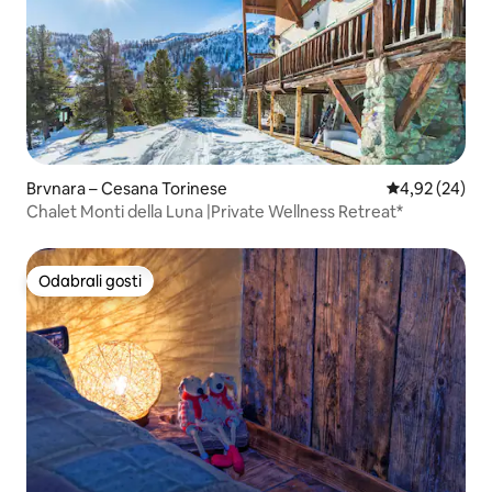
Brvnara – Cesana Torinese
Prosječna ocje
4,92 (24)
Chalet Monti della Luna |Private Wellness Retreat*
Odabrali gosti
Odabrali gosti