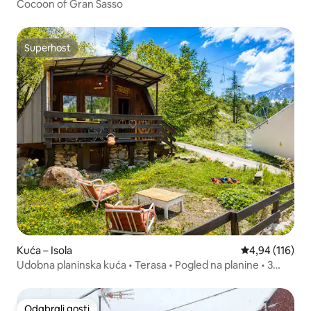
Cocoon of Gran Sasso
Superhost
Superhost
Kuća – Isola
Prosječna ocjen
4,94 (116)
Udobna planinska kuća • Terasa • Pogled na planine • 3
osobe
Odabrali gosti