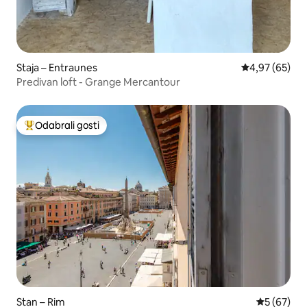
Staja – Entraunes
Prosječna ocje
4,97 (65)
Predivan loft - Grange Mercantour
Odabrali gosti
Među najviše rangiranima s oznakom „Odabrali gosti”
Stan – Rim
Prosječna o
5 (67)