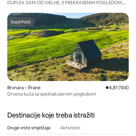
DUPLEX 3 KM OD VIELHE, S PREKRASENIM POGLEDOM,
WIFI D
Superhost
Superhost
Brvnara – Ifrane
Prosječna ocjen
4,81 (104)
Drvena kuća sa spektakularnim pogledom!
Destinacije koje treba istražiti
Druge vrste smještaja
Aktivnosti