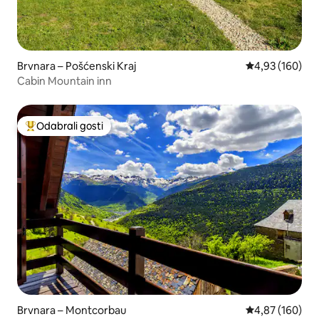
Brvnara – Pošćenski Kraj
Prosječna ocjen
4,93 (160)
Cabin Mountain inn
Odabrali gosti
Među najviše rangiranima s oznakom „Odabrali gosti”
Brvnara – Montcorbau
Prosječna ocjen
4,87 (160)