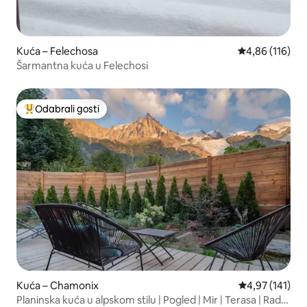
Kuća – Felechosa
Prosječna ocjen
4,86 (116)
Šarmantna kuća u Felechosi
Odabrali gosti
Među najviše rangiranima s oznakom „Odabrali gosti”
Kuća – Chamonix
Prosječna ocjen
4,97 (141)
Planinska kuća u alpskom stilu | Pogled | Mir | Terasa | Radni