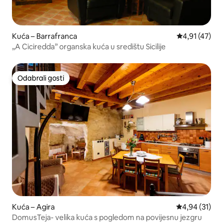
Kuća – Barrafranca
Prosječna ocj
4,91 (47)
„A Ciciredda” organska kuća u središtu Sicilije
Odabrali gosti
Odabrali gosti
Kuća – Agira
Prosječna ocje
4,94 (31)
DomusTeja- velika kuća s pogledom na povijesnu jezgru