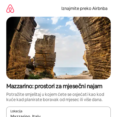
Prijeđi
na
Iznajmite preko Airbnba
sadržaj
Mazzarino: prostori za mjesečni najam
Potražite smještaj u kojem ćete se osjećati kao kod
kuće kad planirate boravak od mjesec ili više dana.
Lokacija
Kada budu dostupni rezultati, moći ćete ih pregledati koristeći