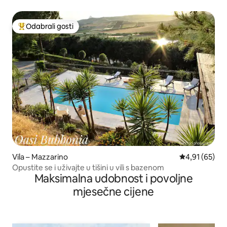
Odabrali gosti
Među najviše rangiranima s oznakom „Odabrali gosti”
Vila – Mazzarino
Prosječna ocje
4,91 (65)
Opustite se i uživajte u tišini u vili s bazenom
Maksimalna udobnost i povoljne
mjesečne cijene