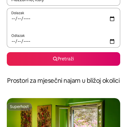
Dolazak
Odlazak
Pretraži
Prostori za mjesečni najam u bližoj okolici
Superhost
Superhost