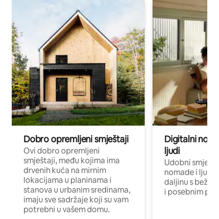
Dobro opremljeni smještaji
Digitalni noma
ljudi
Ovi dobro opremljeni
smještaji, među kojima ima
Udobni smještaj
drvenih kuća na mirnim
nomade i ljude 
lokacijama u planinama i
daljinu s bežič
stanova u urbanim sredinama,
i posebnim pro
imaju sve sadržaje koji su vam
potrebni u vašem domu.