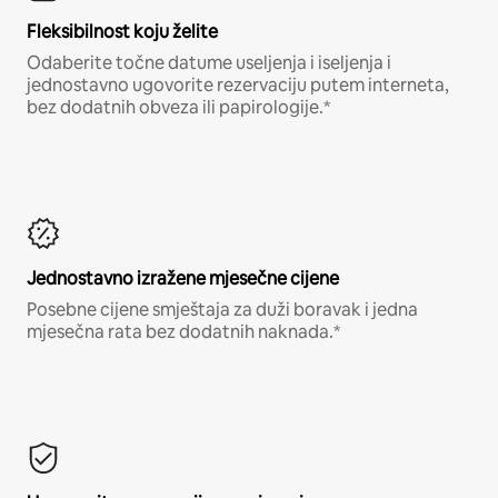
Fleksibilnost koju želite
Odaberite točne datume useljenja i iseljenja i
jednostavno ugovorite rezervaciju putem interneta,
bez dodatnih obveza ili papirologije.*
Jednostavno izražene mjesečne cijene
Posebne cijene smještaja za duži boravak i jedna
mjesečna rata bez dodatnih naknada.*