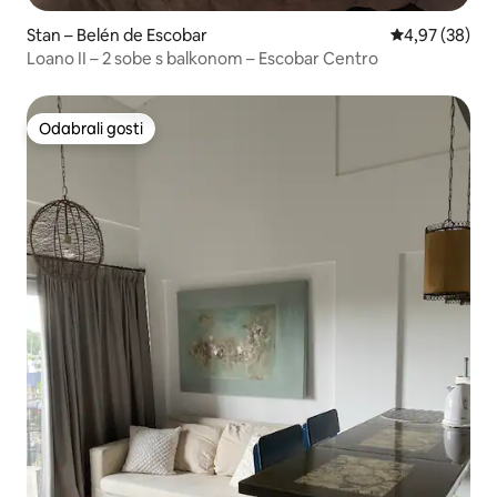
Stan – Belén de Escobar
Prosječna ocje
4,97 (38)
Loano II – 2 sobe s balkonom – Escobar Centro
Odabrali gosti
Odabrali gosti