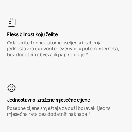
Fleksibilnost koju želite
Odaberite točne datume useljenja i iseljenja i
jednostavno ugovorite rezervaciju putem interneta,
bez dodatnih obveza ili papirologije.*
Jednostavno izražene mjesečne cijene
Posebne cijene smještaja za duži boravak i jedna
mjesečna rata bez dodatnih naknada.*