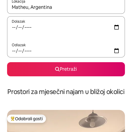
Lokacija
Kada budu dostupni rezultati, moći ćete ih pregledati koristeći
Dolazak
Odlazak
Pretraži
Prostori za mjesečni najam u bližoj okolici
Odabrali gosti
Među najviše rangiranima s oznakom „Odabrali gosti”