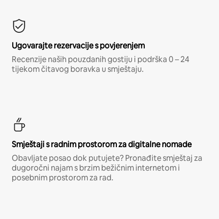
Ugovarajte rezervacije s povjerenjem
Recenzije naših pouzdanih gostiju i podrška 0 – 24
tijekom čitavog boravka u smještaju.
Smještaji s radnim prostorom za digitalne nomade
Obavljate posao dok putujete? Pronađite smještaj za
dugoročni najam s brzim bežičnim internetom i
posebnim prostorom za rad.