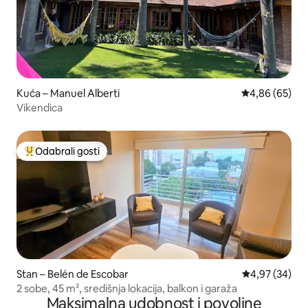
Kuća – Manuel Alberti
Prosječna ocje
4,86 (65)
Vikendica
Odabrali gosti
Među najviše rangiranima s oznakom „Odabrali gosti”
Stan – Belén de Escobar
Prosječna ocje
4,97 (34)
2 sobe, 45 m², središnja lokacija, balkon i garaža
Maksimalna udobnost i povoljne