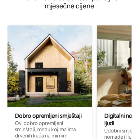
mjesečne cijene
Dobro opremljeni smještaji
Digitalni noma
ljudi
Ovi dobro opremljeni
smještaji, među kojima ima
Udobni smještaj
drvenih kuća na mirnim
nomade i ljude 