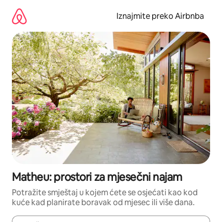
Prijeđi
na
Iznajmite preko Airbnba
sadržaj
Matheu: prostori za mjesečni najam
Potražite smještaj u kojem ćete se osjećati kao kod
kuće kad planirate boravak od mjesec ili više dana.