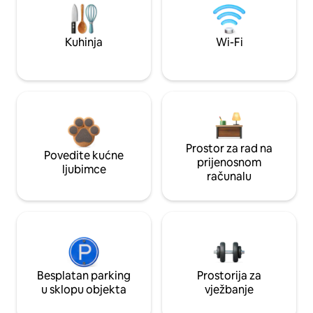
Kuhinja
Wi-Fi
Prostor za rad na
Povedite kućne
prijenosnom
ljubimce
računalu
Besplatan parking
Prostorija za
u sklopu objekta
vježbanje