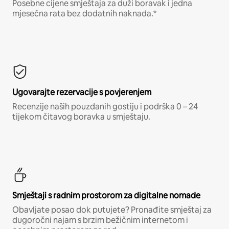
Posebne cijene smještaja za duži boravak i jedna
mjesečna rata bez dodatnih naknada.*
Ugovarajte rezervacije s povjerenjem
Recenzije naših pouzdanih gostiju i podrška 0 – 24
tijekom čitavog boravka u smještaju.
Smještaji s radnim prostorom za digitalne nomade
Obavljate posao dok putujete? Pronađite smještaj za
dugoročni najam s brzim bežičnim internetom i