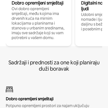
Dobro opremljeni smještaji
Digitalni noma
ljudi
Ovi dobro opremljeni
smještaji, među kojima ima
Udobni smještaj
drvenih kuća na mirnim
nomade i ljude 
lokacijama u planinama i
daljinu s bežič
stanova u urbanim sredinama,
i posebnim pro
imaju sve sadržaje koji su vam
potrebni u vašem domu.
Sadržaji i prednosti za one koji planiraju
duži boravak
Dobro opremljeni smještaji
Potpuno opremljeni prostori za najam uključuju