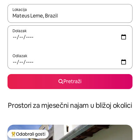
Lokacija
Kada budu dostupni rezultati, moći ćete ih pregledati koristeći
Dolazak
Odlazak
Pretraži
Prostori za mjesečni najam u bližoj okolici
Odabrali gosti
Među najviše rangiranima s oznakom „Odabrali gosti”