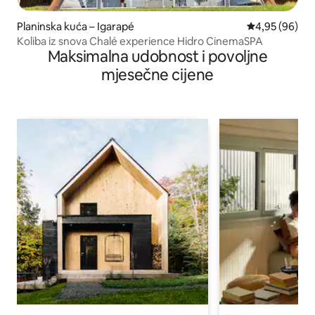
Planinska kuća – Igarapé
Prosječna ocje
4,95 (96)
Koliba iz snova Chalé experience Hidro CinemaSPA
Maksimalna udobnost i povoljne
mjesečne cijene