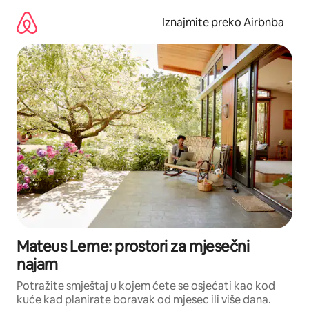
Prijeđi
na
Iznajmite preko Airbnba
sadržaj
Mateus Leme: prostori za mjesečni
najam
Potražite smještaj u kojem ćete se osjećati kao kod
kuće kad planirate boravak od mjesec ili više dana.