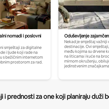
alni nomadi i poslovni
Oduševljenje zajamče
Nekad je smještaj važniji
destinacije. Ovi smještaji
i smještaji za digitalne
među kojima su drvene k
e i ljude koji rade na
na liticama i kuće na bro
nu s bežičnim internetom
mirnom okruženju, obiluj
ebnim prostorom za rad.
jedinstvenim značajkama
ji i prednosti za one koji planiraju duži 