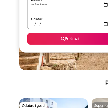
Odlazak
Pretraži
P
Odabrali gosti
Superho
Odabrali gosti
Superho