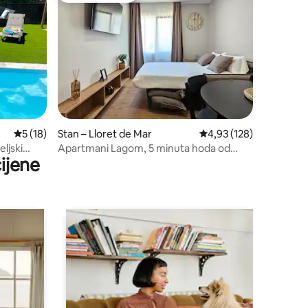
Prosječna ocjena: 5/5, recenzija: 18
5 (18)
Stan – Lloret de Mar
Prosječna ocjena: 4,93/
4,93 (128)
ljski
Apartmani Lagom, 5 minuta hoda od
ijene
mora