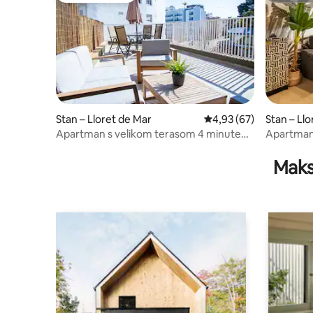
Stan – Lloret de Mar
Prosječna ocjena: 4,93/
4,93 (67)
Stan – Ll
Apartman s velikom terasom 4 minute
Apartman 
od plaže
parkirni
Maks