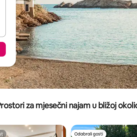
rostori za mjesečni najam u bližoj okoli
st
Odabrali gosti
st
Odabrali gosti