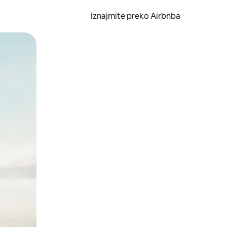
Iznajmite preko Airbnba
li prelaskom prstom po zaslonu.