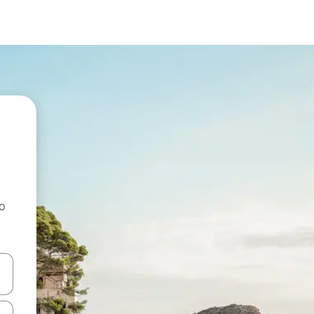
ao
dati koristeći se strelicama prema gore i prema dolje, kao i dodirom i