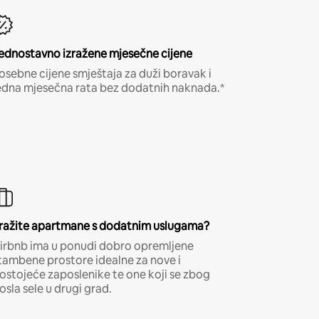
ednostavno izražene mjesečne cijene
osebne cijene smještaja za duži boravak i
edna mjesečna rata bez dodatnih naknada.*
ražite apartmane s dodatnim uslugama?
irbnb ima u ponudi dobro opremljene
tambene prostore idealne za nove i
ostojeće zaposlenike te one koji se zbog
osla sele u drugi grad.