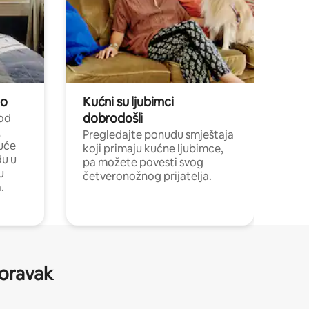
no
Kućni su ljubimci
dobrodošli
 od
,
Pregledajte ponudu smještaja
uće
koji primaju kućne ljubimce,
du u
pa možete povesti svog
u
četveronožnog prijatelja.
.
boravak