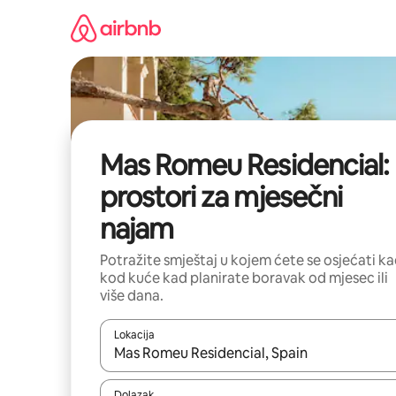
Prijeđi
na
sadržaj
Mas Romeu Residencial:
prostori za mjesečni
najam
Potražite smještaj u kojem ćete se osjećati k
kod kuće kad planirate boravak od mjesec ili
više dana.
Lokacija
Kada budu dostupni rezultati, moći ćete ih pregle
Dolazak