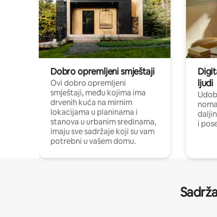
Dobro opremljeni smještaji
Digit
ljudi
Ovi dobro opremljeni
smještaji, među kojima ima
Udobn
drvenih kuća na mirnim
nomad
lokacijama u planinama i
dalji
stanova u urbanim sredinama,
i pos
imaju sve sadržaje koji su vam
potrebni u vašem domu.
Sadrža