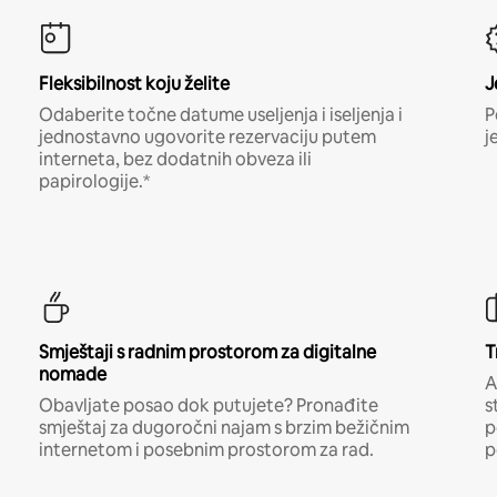
Fleksibilnost koju želite
J
Odaberite točne datume useljenja i iseljenja i
P
jednostavno ugovorite rezervaciju putem
j
interneta, bez dodatnih obveza ili
papirologije.*
Smještaji s radnim prostorom za digitalne
T
nomade
A
Obavljate posao dok putujete? Pronađite
s
smještaj za dugoročni najam s brzim bežičnim
p
internetom i posebnim prostorom za rad.
p