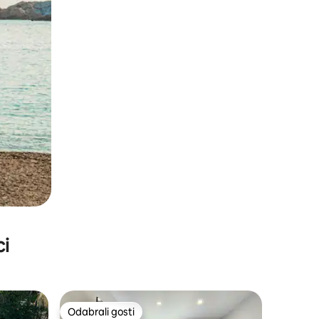
ci
Odabrali gosti
Odabrali gosti