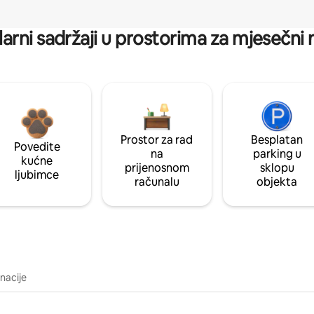
arni sadržaji u prostorima za mjesečni
Prostor za rad
Besplatan
Povedite
na
parking u
kućne
prijenosnom
sklopu
ljubimce
računalu
objekta
inacije