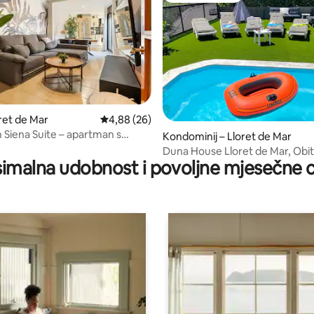
5, recenzija: 67
oret de Mar
Prosječna ocjena: 4,88/5, recenzija: 26
4,88 (26)
Siena Suite – apartman s
Kondominij – Lloret de Mar
m mjestom i bazenom
Duna House Lloret de Mar, Obite
imalna udobnost i povoljne mjesečne c
apartman 3