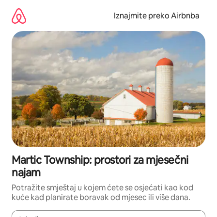
Prijeđi
na
Iznajmite preko Airbnba
sadržaj
Martic Township: prostori za mjesečni
najam
Potražite smještaj u kojem ćete se osjećati kao kod
kuće kad planirate boravak od mjesec ili više dana.