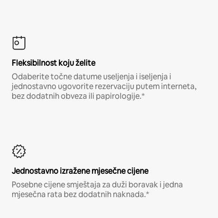
Fleksibilnost koju želite
Odaberite točne datume useljenja i iseljenja i
jednostavno ugovorite rezervaciju putem interneta,
bez dodatnih obveza ili papirologije.*
Jednostavno izražene mjesečne cijene
Posebne cijene smještaja za duži boravak i jedna
mjesečna rata bez dodatnih naknada.*