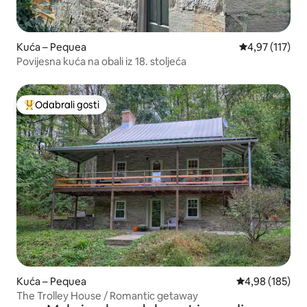
Kuća – Pequea
Prosječna ocjen
4,97 (117)
Povijesna kuća na obali iz 18. stoljeća
Odabrali gosti
Među najviše rangiranima s oznakom „Odabrali gosti”
Kuća – Pequea
Prosječna ocjen
4,98 (185)
The Trolley House / Romantic getaway