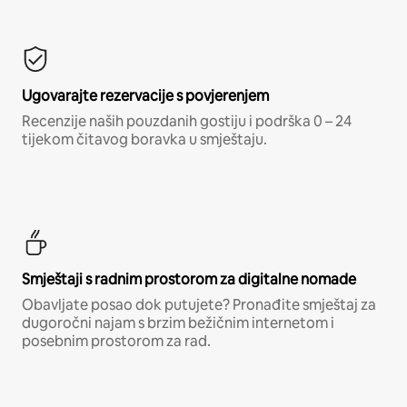
Ugovarajte rezervacije s povjerenjem
Recenzije naših pouzdanih gostiju i podrška 0 – 24
tijekom čitavog boravka u smještaju.
Smještaji s radnim prostorom za digitalne nomade
Obavljate posao dok putujete? Pronađite smještaj za
dugoročni najam s brzim bežičnim internetom i
posebnim prostorom za rad.