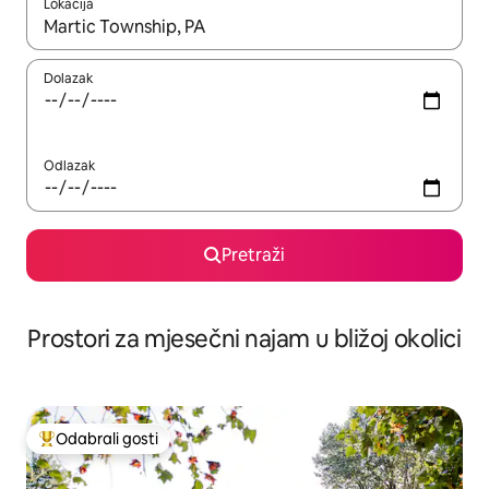
Lokacija
Kada budu dostupni rezultati, moći ćete ih pregledati koristeći
Dolazak
Odlazak
Pretraži
Prostori za mjesečni najam u bližoj okolici
Odabrali gosti
Među najviše rangiranima s oznakom „Odabrali gosti”