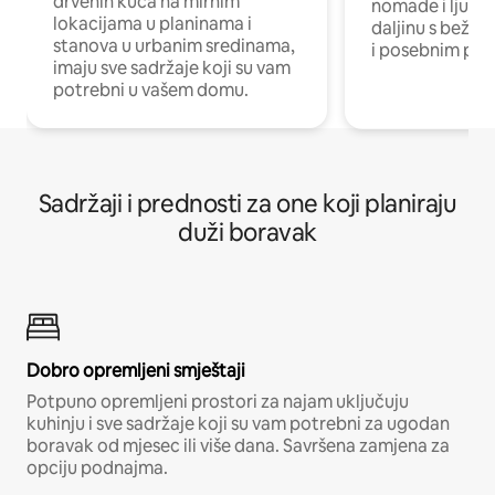
drvenih kuća na mirnim
nomade i ljude 
lokacijama u planinama i
daljinu s bežič
stanova u urbanim sredinama,
i posebnim pro
imaju sve sadržaje koji su vam
potrebni u vašem domu.
Sadržaji i prednosti za one koji planiraju
duži boravak
Dobro opremljeni smještaji
Potpuno opremljeni prostori za najam uključuju
kuhinju i sve sadržaje koji su vam potrebni za ugodan
boravak od mjesec ili više dana. Savršena zamjena za
opciju podnajma.