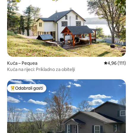
Kuća – Pequea
Prosječna ocje
4,96 (111)
Kuća na rijeci: Prikladno za obitelji
Odabrali gosti
Među najviše rangiranima s oznakom „Odabrali gosti”