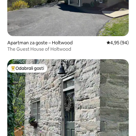
Apartman za goste – Holtwood
Prosječna ocje
4,95 (94)
The Guest House of Holtwood
Odabrali gosti
Među najviše rangiranima s oznakom „Odabrali gosti”