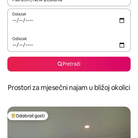
Dolazak
Odlazak
Pretraži
Prostori za mjesečni najam u bližoj okolici
Odabrali gosti
Među najviše rangiranima s oznakom „Odabrali gosti”