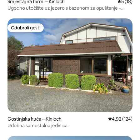
Smještaj na farmi – Kinloch
Prosječna 
5 (18)
Ugodno utočište uz jezero s bazenom za opuštanje –
Kinloch
Odabrali gosti
Odabrali gosti
Gostinjska kuća – Kinloch
Prosječna ocjen
4,92 (124)
Udobna samostalna jedinica.