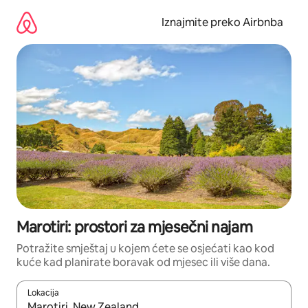
Prijeđi
na
Iznajmite preko Airbnba
sadržaj
Marotiri: prostori za mjesečni najam
Potražite smještaj u kojem ćete se osjećati kao kod
kuće kad planirate boravak od mjesec ili više dana.
Lokacija
Kada budu dostupni rezultati, moći ćete ih pregledati koristeći