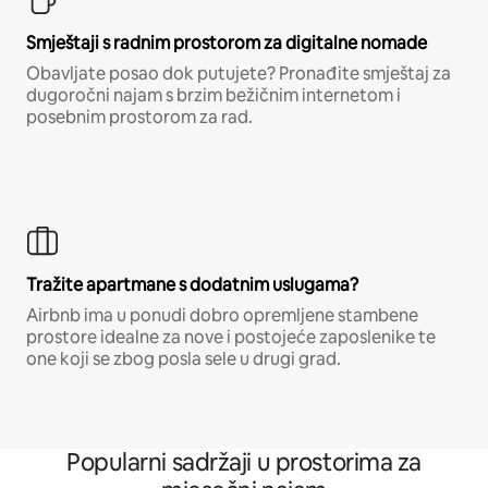
Smještaji s radnim prostorom za digitalne nomade
Obavljate posao dok putujete? Pronađite smještaj za
dugoročni najam s brzim bežičnim internetom i
posebnim prostorom za rad.
Tražite apartmane s dodatnim uslugama?
Airbnb ima u ponudi dobro opremljene stambene
prostore idealne za nove i postojeće zaposlenike te
one koji se zbog posla sele u drugi grad.
Popularni sadržaji u prostorima za