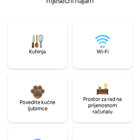
mjesečni najam
Kuhinja
Wi-Fi
Prostor za rad na
Povedite kućne
prijenosnom
ljubimce
računalu