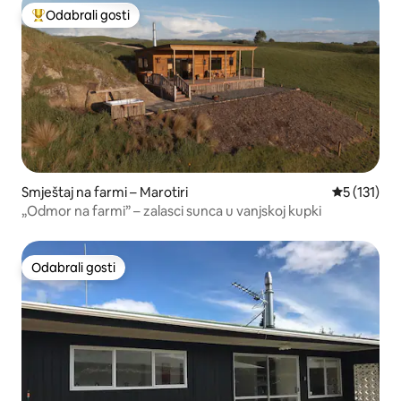
Odabrali gosti
Među najviše rangiranima s oznakom „Odabrali gosti”
Smještaj na farmi – Marotiri
Prosječna o
5 (131)
„Odmor na farmi” – zalasci sunca u vanjskoj kupki
Odabrali gosti
Odabrali gosti