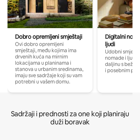
Dobro opremljeni smještaji
Digitalni noma
ljudi
Ovi dobro opremljeni
smještaji, među kojima ima
Udobni smještaj
drvenih kuća na mirnim
nomade i ljude 
lokacijama u planinama i
daljinu s bežič
stanova u urbanim sredinama,
i posebnim pro
imaju sve sadržaje koji su vam
potrebni u vašem domu.
Sadržaji i prednosti za one koji planiraju
duži boravak