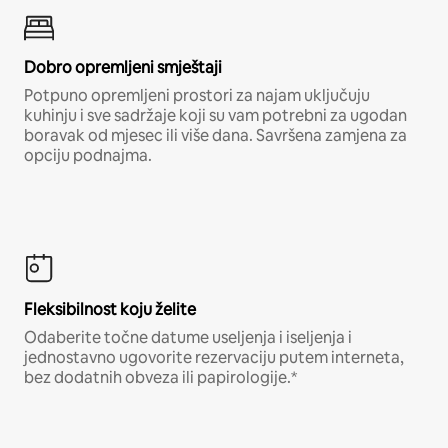
Dobro opremljeni smještaji
Potpuno opremljeni prostori za najam uključuju
kuhinju i sve sadržaje koji su vam potrebni za ugodan
boravak od mjesec ili više dana. Savršena zamjena za
opciju podnajma.
Fleksibilnost koju želite
Odaberite točne datume useljenja i iseljenja i
jednostavno ugovorite rezervaciju putem interneta,
bez dodatnih obveza ili papirologije.*