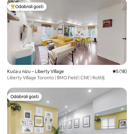
Odabrali gosti
Među najviše rangiranima s oznakom „Odabrali gosti”
Kuća u nizu – Liberty Village
Prosječna 
5 (18)
Liberty Village Toronto | BMO Field | CNE | Roštilj
Odabrali gosti
Odabrali gosti