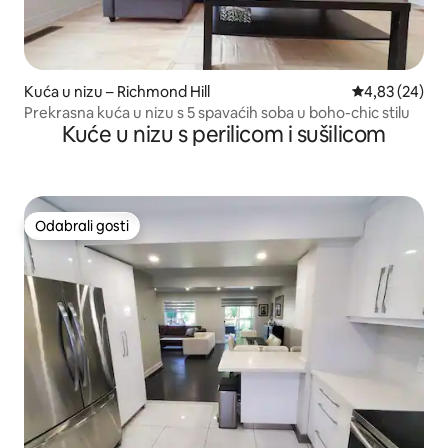
Kuća u nizu – Richmond Hill
Prosječna ocje
4,83 (24)
Prekrasna kuća u nizu s 5 spavaćih soba u boho-chic stilu
Kuće u nizu s perilicom i sušilicom
Odabrali gosti
Odabrali gosti