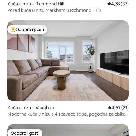
Kuća u nizu – Richmond Hill
Prosječna ocje
4,78 (37)
Pored kuće u nizu Markham u Richmond Hillu
Odabrali gosti
Među najviše rangiranima s oznakom „Odabrali gosti”
Kuća u nizu – Vaughan
Prosječna ocje
4,97 (31)
Moderna kuća u nizu s 4 spavaće sobe, pogodna za obitelj
– može primiti 7 osoba
Odabrali gosti
Odabrali gosti