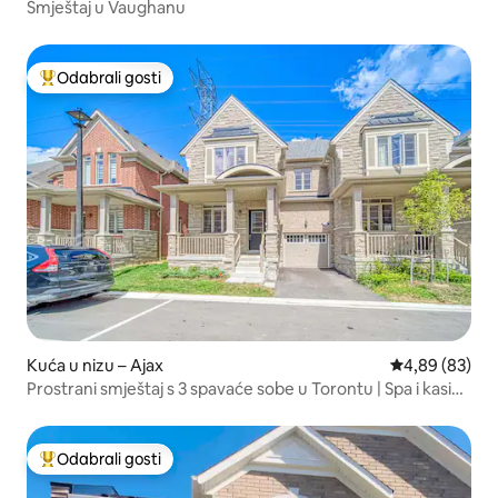
Smještaj u Vaughanu
Odabrali gosti
Među najviše rangiranima s oznakom „Odabrali gosti”
Kuća u nizu – Ajax
Prosječna ocje
4,89 (83)
Prostrani smještaj s 3 spavaće sobe u Torontu | Spa i kasino
u blizini
Odabrali gosti
Među najviše rangiranima s oznakom „Odabrali gosti”