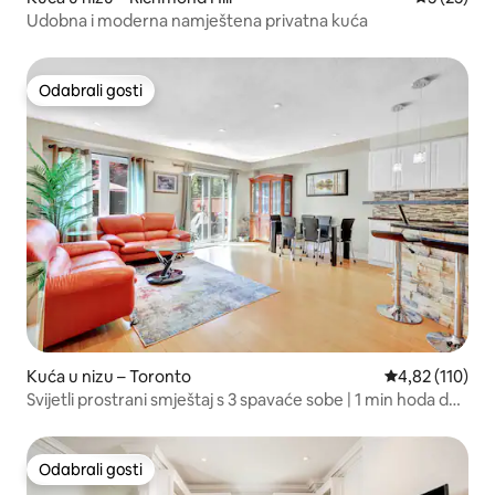
Udobna i moderna namještena privatna kuća
Odabrali gosti
Odabrali gosti
Kuća u nizu – Toronto
Prosječna ocjen
4,82 (110)
Svijetli prostrani smještaj s 3 spavaće sobe | 1 min hoda do
podzemne željeznice
Odabrali gosti
Odabrali gosti