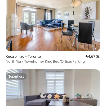
Kuća u nizu – Toronto
Prosječna ocj
4,67 (6)
North York Townhome/ King Bed/Office/Parking
Superhost
Superhost