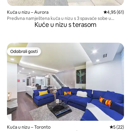
Kuća u nizu – Aurora
Prosječna ocje
4,95 (61)
Predivna namještena kuća u nizu s 3 spavaće sobe u
Kuće u nizu s terasom
Aurori.
Odabrali gosti
Odabrali gosti
Kuća u nizu – Toronto
Prosječna 
5 (22)