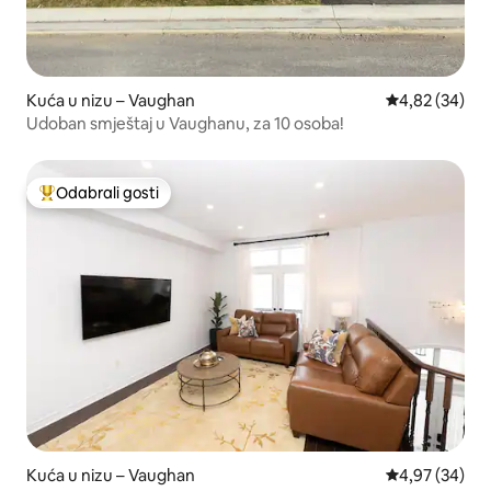
Kuća u nizu – Vaughan
Prosječna ocje
4,82 (34)
Udoban smještaj u Vaughanu, za 10 osoba!
Odabrali gosti
Među najviše rangiranima s oznakom „Odabrali gosti”
Kuća u nizu – Vaughan
Prosječna ocje
4,97 (34)