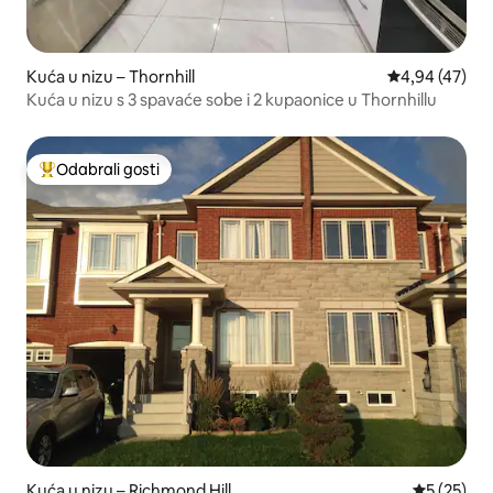
Kuća u nizu – Thornhill
Prosječna ocje
4,94 (47)
Kuća u nizu s 3 spavaće sobe i 2 kupaonice u Thornhillu
Odabrali gosti
Među najviše rangiranima s oznakom „Odabrali gosti”
Kuća u nizu – Richmond Hill
Prosječna 
5 (25)