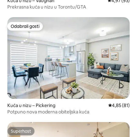
Kuća u nizu – Vaughan
Prosječna ocje
4,97 (93)
Prekrasna kuća u nizu u Torontu/GTA
Odabrali gosti
Odabrali gosti
Kuća u nizu – Pickering
Prosječna ocje
4,85 (81)
Potpuno nova moderna obiteljska kuća
Superhost
Superhost