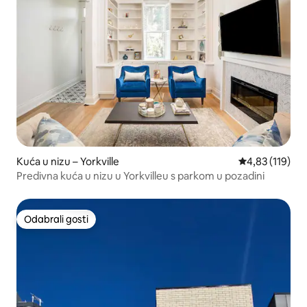
Kuća u nizu – Yorkville
Prosječna ocjen
4,83 (119)
Predivna kuća u nizu u Yorkvilleu s parkom u pozadini
Odabrali gosti
Odabrali gosti