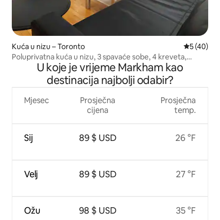
Kuća u nizu – Toronto
Prosječna o
5 (40)
Poluprivatna kuća u nizu, 3 spavaće sobe, 4 kreveta,
U koje je vrijeme Markham kao
parkirno mjesto
destinacija najbolji odabir?
Mjesec
Prosječna
Prosječna
cijena
temp.
Sij
89 $ USD
26 °F
Velj
89 $ USD
27 °F
Ožu
98 $ USD
35 °F