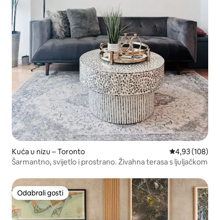
Kuća u nizu – Toronto
Prosječna ocjen
4,93 (108)
Šarmantno, svijetlo i prostrano. Živahna terasa s ljuljačkom
Odabrali gosti
Odabrali gosti