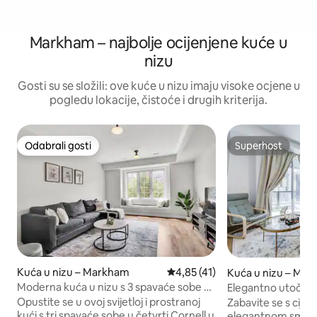
Markham – najbolje ocijenjene kuće u
nizu
Gosti su se složili: ove kuće u nizu imaju visoke ocjene u
pogledu lokacije, čistoće i drugih kriterija.
Odabrali gosti
Superhost
Odabrali gosti
Superhost
Kuća u nizu – Markham
Prosječna ocjena: 4,85/5, recen
4,85 (41)
Kuća u nizu – Ma
Moderna kuća u nizu s 3 spavaće sobe u
Elegantno utočište
Markhamu
Udobnost i suvre
Opustite se u ovoj svijetloj i prostranoj
Zabavite se s cijel
kući s tri spavaće sobe u četvrti Cornell u
elegantnom smještaju. Mo