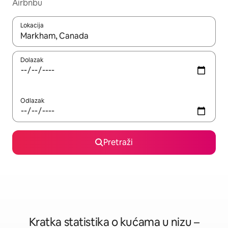
Airbnbu
Lokacija
Kada budu dostupni rezultati, moći ćete ih pregledati koristeći
Dolazak
Odlazak
Pretraži
Kratka statistika o kućama u nizu –