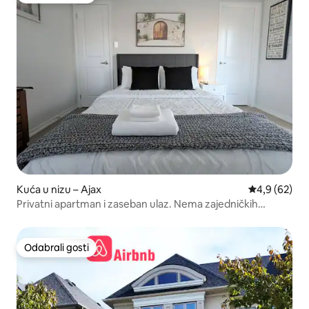
Kuća u nizu – Ajax
Prosječna ocj
4,9 (62)
Privatni apartman i zaseban ulaz. Nema zajedničkih
prostorija
Odabrali gosti
Odabrali gosti