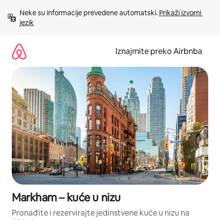
Prijeđi
Neke su informacije prevedene automatski. 
Prikaži izvorni 
na
jezik
sadržaj
Iznajmite preko Airbnba
Markham – kuće u nizu
Pronađite i rezervirajte jedinstvene kuće u nizu na