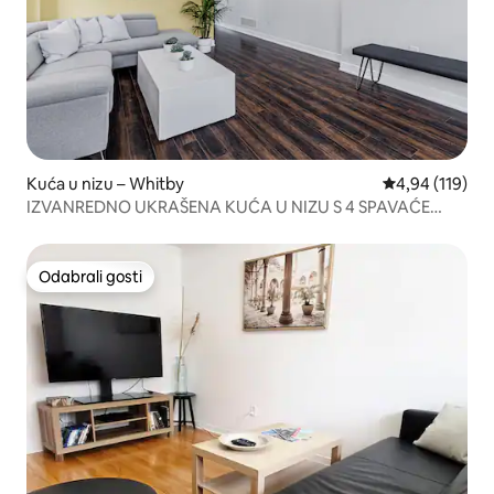
Kuća u nizu – Whitby
Prosječna ocjen
4,94 (119)
IZVANREDNO UKRAŠENA KUĆA U NIZU S 4 SPAVAĆE
SOBE I PARKIRALIŠTEM!
Odabrali gosti
Odabrali gosti