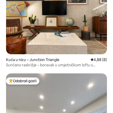
Kuća u nizu – Junction Triangle
Prosječna ocj
4,88 (8)
Sunčano raskrižje – boravak u umjetničkom loftu s
karakterom
Odabrali gosti
Među najviše rangiranima s oznakom „Odabrali gosti”