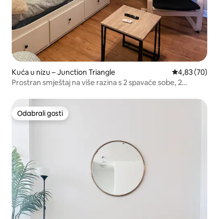
Kuća u nizu – Junction Triangle
Prosječna ocje
4,83 (70)
Prostran smještaj na više razina s 2 spavaće sobe, 2
kupaonice i balkonom.
Odabrali gosti
Odabrali gosti