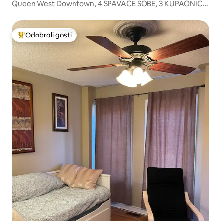
Queen West Downtown, 4 SPAVAĆE SOBE, 3 KUPAONICE,
2 besplatna parkirna mjesta
Odabrali gosti
Među najviše rangiranima s oznakom „Odabrali gosti”