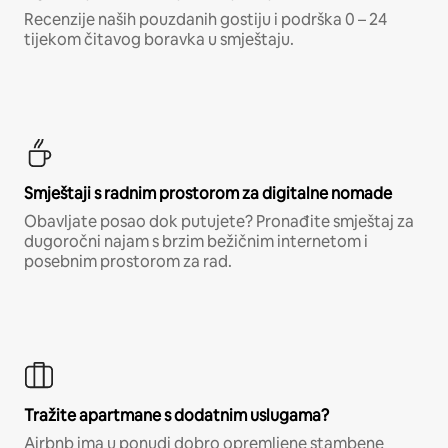
Recenzije naših pouzdanih gostiju i podrška 0 – 24
tijekom čitavog boravka u smještaju.
Smještaji s radnim prostorom za digitalne nomade
Obavljate posao dok putujete? Pronađite smještaj za
dugoročni najam s brzim bežičnim internetom i
posebnim prostorom za rad.
Tražite apartmane s dodatnim uslugama?
Airbnb ima u ponudi dobro opremljene stambene