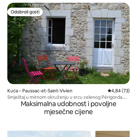
Odabrali gosti
Odabrali gosti
Kuća – Paussac-et-Saint-Vivien
Prosječna ocje
4,84 (73)
Smještaj u mirnom okruženju u srcu zelenog Périgorda.
Maksimalna udobnost i povoljne
GR 36
mjesečne cijene