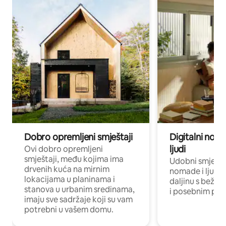
Dobro opremljeni smještaji
Digitalni noma
ljudi
Ovi dobro opremljeni
smještaji, među kojima ima
Udobni smještaj
drvenih kuća na mirnim
nomade i ljude 
lokacijama u planinama i
daljinu s bežič
stanova u urbanim sredinama,
i posebnim pro
imaju sve sadržaje koji su vam
potrebni u vašem domu.