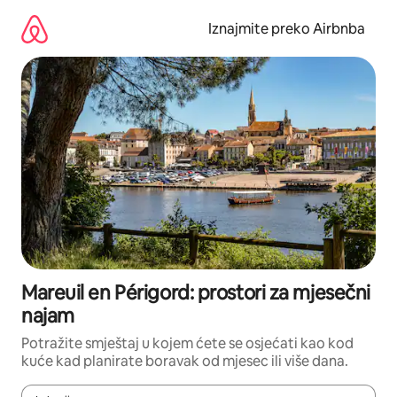
Prijeđi
na
Iznajmite preko Airbnba
sadržaj
Mareuil en Périgord: prostori za mjesečni
najam
Potražite smještaj u kojem ćete se osjećati kao kod
kuće kad planirate boravak od mjesec ili više dana.