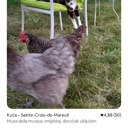
Kuća – Sainte-Croix-de-Mareuil
Prosječna ocje
4,88 (50)
Musa della musica: smještaj, doručak uključen.