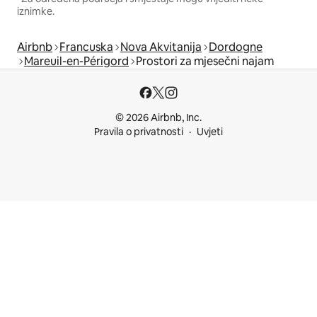
iznimke.
Airbnb
Francuska
Nova Akvitanija
Dordogne
Mareuil-en-Périgord
Prostori za mjesečni najam
© 2026 Airbnb, Inc.
Pravila o privatnosti
Uvjeti