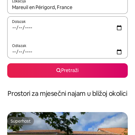
Lokacija
Kada budu dostupni rezultati, moći ćete ih pregledati koristeći
Dolazak
Odlazak
Pretraži
Prostori za mjesečni najam u bližoj okolici
Superhost
Superhost