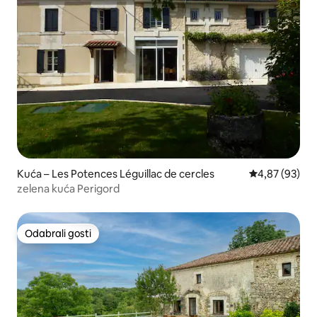
Kuća – Les Potences Léguillac de cercles
Prosječna ocje
4,87 (93)
zelena kuća Perigord
Odabrali gosti
Odabrali gosti