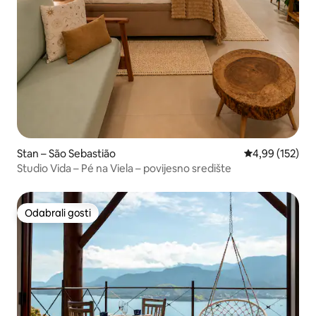
Stan – São Sebastião
Prosječna ocjen
4,99 (152)
Studio Vida – Pé na Viela – povijesno središte
Odabrali gosti
Odabrali gosti