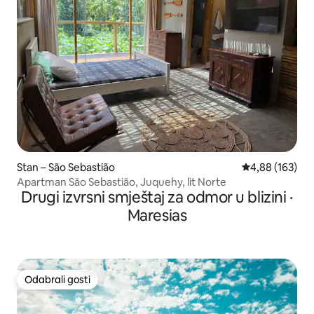
Stan – São Sebastião
Prosječna ocjen
4,88 (163)
Apartman São Sebastião, Juquehy, lit Norte
Drugi izvrsni smještaj za odmor u blizini ·
Maresias
Odabrali gosti
Odabrali gosti