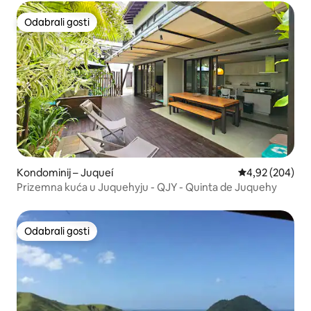
Odabrali gosti
Odabrali gosti
Kondominij – Juqueí
Prosječna ocjen
4,92 (204)
Prizemna kuća u Juquehyju - QJY - Quinta de Juquehy
Odabrali gosti
Odabrali gosti