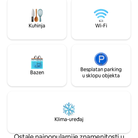
kompletnu posteljinu/ručnike, filtar za
ambijentalnom te
vodu, fritezu, Wi-Fi, aparat za kavu, 110V,
nisu dozvoljene) 1
perilicu rublja, kuhinjski pribor/roštilj,
dostupno u stanu. Govorimo engleski 
suncobran, ležaljke za plažu i 2 parkirna
španjolski.
Kuhinja
Wi-Fi
mjesta.
Besplatan parking
Bazen
u sklopu objekta
Klima-uređaj
Ostale najpopularnije znamenitosti u