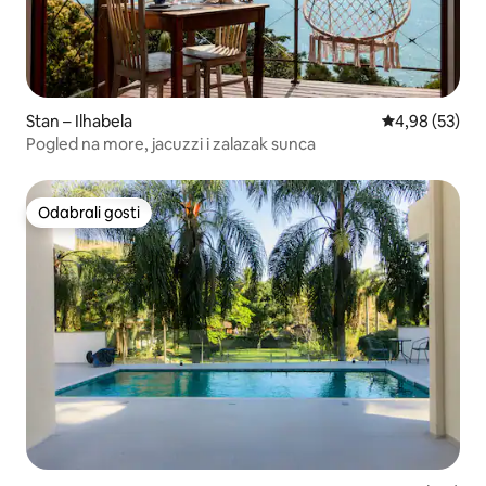
Stan – Ilhabela
Prosječna ocje
4,98 (53)
Pogled na more, jacuzzi i zalazak sunca
Odabrali gosti
Odabrali gosti