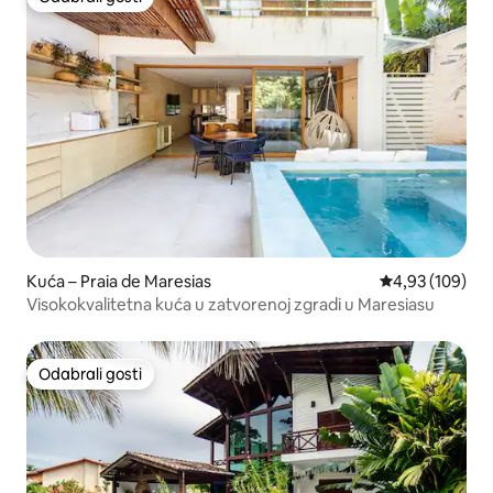
Odabrali gosti
Kuća – Praia de Maresias
Prosječna ocjen
4,93 (109)
Visokokvalitetna kuća u zatvorenoj zgradi u Maresiasu
Odabrali gosti
Odabrali gosti