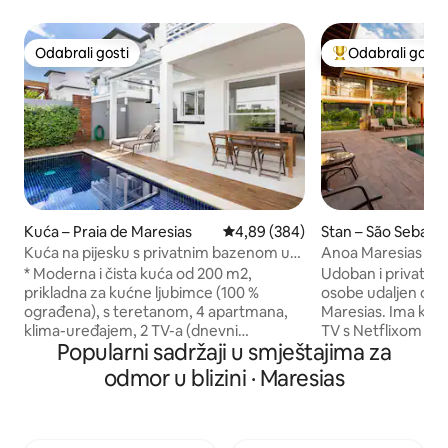
Odabrali gosti
Odabrali gosti
Odabrali gosti
Među najviše ran
Kuća – Praia de Maresias
Prosječna ocjena: 4,89/5, recenzi
4,89 (384)
Stan – São Sebasti
Kuća na pijesku s privatnim bazenom u
Anoa Maresias Stud
Maresiasu
m od plaže
* Moderna i čista kuća od 200 m2,
Udoban i privatni s
prikladna za kućne ljubimce (100 %
osobe udaljen oko
ograđena), s teretanom, 4 apartmana,
Maresias. Ima klim
klima-uređajem, 2 TV-a (dnevni
TV s Netflixom i 
Popularni sadržaji u smještajima za
boravak/apartman) u najboljem dijelu
aplikacije, balkon
Maresia, s tržnicom, ljekarnom,
privatnu kuhinju 
odmor u blizini · Maresias
pekarnicom i restoranima. * Privatni
mikrovalnom pećn
bazen i roštilj, u kondominiju na pijesku
štednjakom, pribo
sa 7 kuća i 24-satnom
filtrom za vodu. U 
zaštitom/conciergeom. * Kuća ima
posteljina za kupan