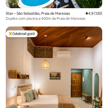
Stan – São Sebastião, Praia de Maresias
Prosječna ocje
4,9 (120)
Duplex com piscina a 400m da Praia de Maresias
Odabrali gosti
Među najviše rangiranima s oznakom „Odabrali gosti”