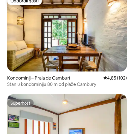
Odabrali gosti
Odabrali gosti
Kondominij – Praia de Camburí
Prosječna ocjen
4,85 (102)
Stan u kondominiju 80 m od plaže Cambury
Superhost
Superhost