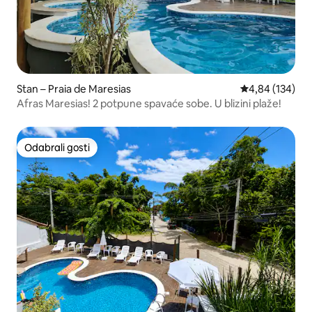
Stan – Praia de Maresias
Prosječna ocjen
4,84 (134)
Afras Maresias! 2 potpune spavaće sobe. U blizini plaže!
Odabrali gosti
Odabrali gosti