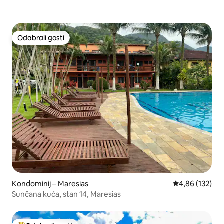
Odabrali gosti
Odabrali gosti
Kondominij – Maresias
Prosječna ocjen
4,86 (132)
Sunčana kuća, stan 14, Maresias