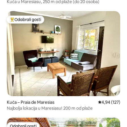
Kuća u Maresiasu, 250 m od plaže (do 20 osoba)
Odabrali gosti
Među najviše rangiranima s oznakom „Odabrali gosti”
Kuća – Praia de Maresias
Prosječna ocjen
4,94 (127)
Najbolja lokacija u Maresiasu! 200 m od plaže
Odabrali gosti