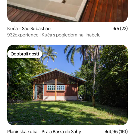
Kuća – São Sebastião
Prosječna 
5 (22)
932experience | Kuća s pogledom na Ilhabelu
Odabrali gosti
Odabrali gosti
Planinska kuća – Praia Barra do Sahy
Prosječna ocjen
4,96 (151)