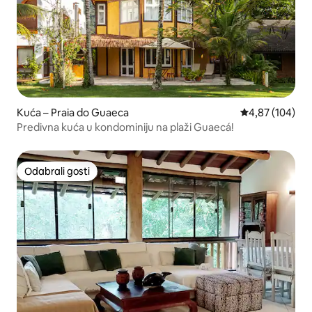
Kuća – Praia do Guaeca
Prosječna ocjen
4,87 (104)
Predivna kuća u kondominiju na plaži Guaecá!
Odabrali gosti
Odabrali gosti