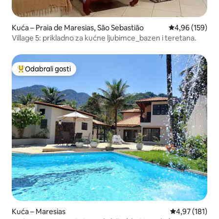
Kuća – Praia de Maresias, São Sebastião
Prosječna ocjen
4,96 (159)
Village 5: prikladno za kućne ljubimce_bazen i teretana.
Odabrali gosti
Među najviše rangiranima s oznakom „Odabrali gosti”
Kuća – Maresias
Prosječna ocjen
4,97 (181)