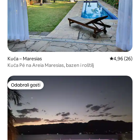
Kuća – Maresias
Prosječna ocje
4,96 (26)
Kuća Pé na Areia Maresias, bazen i roštilj
Odabrali gosti
Odabrali gosti