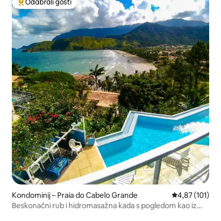
Odabrali gosti
Među najviše rangiranima s oznakom „Odabrali gosti”
Kondominij – Praia do Cabelo Grande
Prosječna ocjen
4,87 (101)
Beskonačni rub i hidromasažna kada s pogledom kao iz
filma