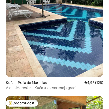
Kuća – Praia de Maresias
Prosječna ocjen
4,95 (126)
Aloha Maresias – Kuća u zatvorenoj zgradi
Odabrali gosti
Među najviše rangiranima s oznakom „Odabrali gosti”