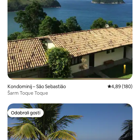
Kondominij – São Sebastião
Prosječna ocjen
4,89 (180)
Šarm Toque Toque
Odabrali gosti
Odabrali gosti