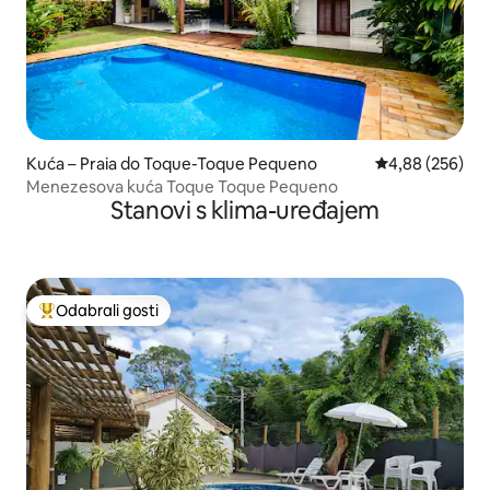
Kuća – Praia do Toque-Toque Pequeno
Prosječna ocjen
4,88 (256)
Menezesova kuća Toque Toque Pequeno
Stanovi s klima-uređajem
Odabrali gosti
Među najviše rangiranima s oznakom „Odabrali gosti”