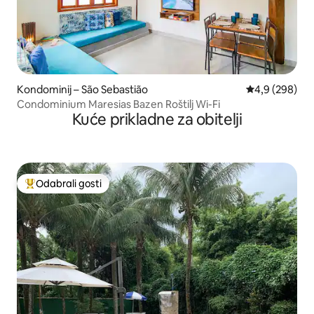
Kondominij – São Sebastião
Prosječna ocje
4,9 (298)
Condominium Maresias Bazen Roštilj Wi-Fi
Kuće prikladne za obitelji
Odabrali gosti
Među najviše rangiranima s oznakom „Odabrali gosti”