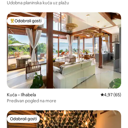
Udobna planinska kuća uz plažu
Odabrali gosti
Među najviše rangiranima s oznakom „Odabrali gosti”
Kuća – Ilhabela
Prosječna ocje
4,97 (65)
Predivan pogled na more
Odabrali gosti
Odabrali gosti