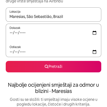
druge vrste smještaja na Airbnbu
Lokacija
Kada budu dostupni rezultati, moći ćete ih pregledati koristeći
Dolazak
Odlazak
Pretraži
Najbolje ocijenjeni smještaji za odmor u
blizini · Maresias
Gosti su se složili: ti smještaji imaju visoke ocjene u
pogledu lokacije, čistoće i drugih kriterija.