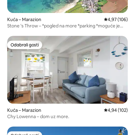
Kuća – Marazion
Prosječna ocjen
4,97 (106)
Stone 's Throw – *pogled na more *parking *moguće je
dovesti psa
Odabrali gosti
Odabrali gosti
Kuća – Marazion
Prosječna ocjen
4,94 (102)
Chy Lowenna – dom uz more.