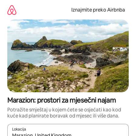
Prijeđi
na
Iznajmite preko Airbnba
sadržaj
Marazion: prostori za mjesečni najam
Potražite smještaj u kojem ćete se osjećati kao kod
kuće kad planirate boravak od mjesec ili više dana.
Lokacija
Kada budu dostupni rezultati, moći ćete ih pregledati koristeći