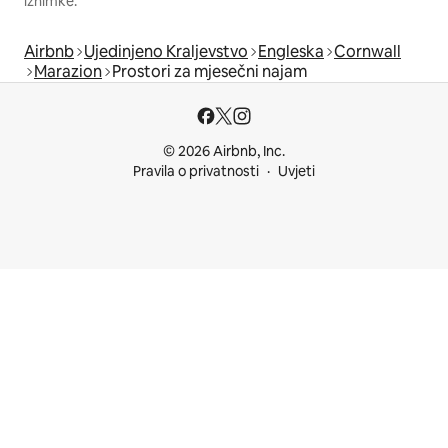
iznimke.
Airbnb
Ujedinjeno Kraljevstvo
Engleska
Cornwall
Marazion
Prostori za mjesečni najam
© 2026 Airbnb, Inc.
Pravila o privatnosti
Uvjeti