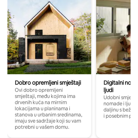
Dobro opremljeni smještaji
Digitalni noma
ljudi
Ovi dobro opremljeni
smještaji, među kojima ima
Udobni smještaj
drvenih kuća na mirnim
nomade i ljude 
lokacijama u planinama i
daljinu s bežič
stanova u urbanim sredinama,
i posebnim pro
imaju sve sadržaje koji su vam
potrebni u vašem domu.