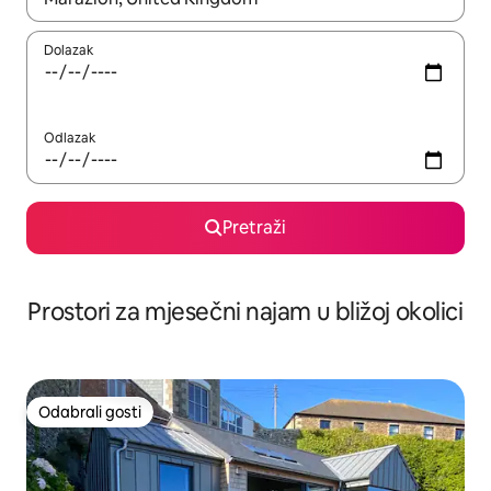
Dolazak
Odlazak
Pretraži
Prostori za mjesečni najam u bližoj okolici
Odabrali gosti
Odabrali gosti