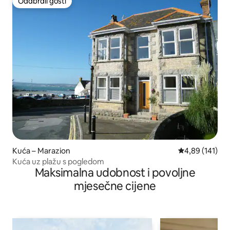
Odabrali gosti
Odabrali gosti
Kuća – Marazion
Prosječna ocjen
4,89 (141)
Kuća uz plažu s pogledom
Maksimalna udobnost i povoljne
mjesečne cijene