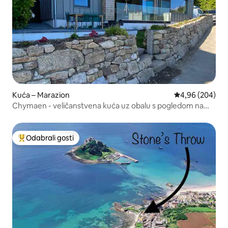
Kuća – Marazion
Prosječna ocjen
4,96 (204)
Chymaen - veličanstvena kuća uz obalu s pogledom na
more
Odabrali gosti
Među najviše rangiranima s oznakom „Odabrali gosti”