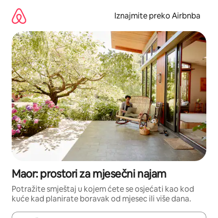
Prijeđi
na
Iznajmite preko Airbnba
sadržaj
Maor: prostori za mjesečni najam
Potražite smještaj u kojem ćete se osjećati kao kod
kuće kad planirate boravak od mjesec ili više dana.