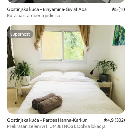
Gostinjska kuća – Binyamina-Giv'at Ada
Prosječna 
5 (11)
Ruralna stambena jedinica
Superhost
Superhost
Gostinjska kuća – Pardes Hanna-Karkur
Prosječna ocje
4,9 (302)
Prekrasan zeleni vrt. UMJETNOST. Dobra lokacija.