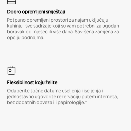
Dobro opremljeni smještaji
Potpuno opremljeni prostori za najam uključuju
kuhinju i sve sadržaje koji su vam potrebni za ugodan
boravak od mjesec ili više dana. Savršena zamjena za
opciju podnajma.
Fleksibilnost koju želite
Odaberite točne datume useljenja i iseljenja i
jednostavno ugovorite rezervaciju putem interneta,
bez dodatnih obveza ili papirologije.*