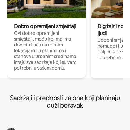
Dobro opremljeni smještaji
Digitalni noma
ljudi
Ovi dobro opremljeni
smještaji, među kojima ima
Udobni smještaj
drvenih kuća na mirnim
nomade i ljude 
lokacijama u planinama i
daljinu s bežič
stanova u urbanim sredinama,
i posebnim pro
imaju sve sadržaje koji su vam
potrebni u vašem domu.
Sadržaji i prednosti za one koji planiraju
duži boravak