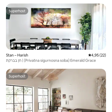
Superhost
Superhost
Stan – Harish
Prosječna ocje
4,95 (22)
חן בברקת | (Privatna sigurnosna soba) Emerald Grace
Superhost
Superhost