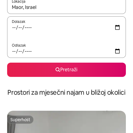
Lokacija
Kada budu dostupni rezultati, moći ćete ih pregledati koristeći
Dolazak
Odlazak
Pretraži
Prostori za mjesečni najam u bližoj okolici
Superhost
Superhost