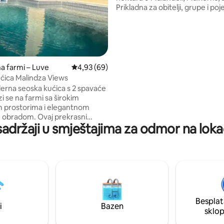
Prikladna za obitelji, grupe i poj
kuća može primiti do šest gostij
njemu se spajaju baština naroda
održivi dizajn, a odlikuju ga prir
materijali i vrt za uzgoj hrane. U
šetnjama šumom, pogledu na r
Mlilwane i laganoj šetnji od 200
na farmi – Luve
Prosječna ocjena: 4,93/5, recenzija: 69
4,93 (69)
Malandelas Lifestyle Centra, u
ćica Malindza Views
nalazi House on Fire, Bushfire Fe
rna seoska kućica s 2 spavaće
restoran, vinarija, trgovine
i se na farmi sa širokim
rukotvorinama i još mnogo toga
 prostorima i elegantnom
 obradom. Ovaj prekrasni
sadržaji u smještajima za odmor na lokac
a bazen i nema onečišćenja
 ili bukom, što će vam
 da uživate u zvukovima grmlja
ih noći. Promatranje ptica,
iklom, ribolov i pješačenje
 naše rijeke samo su neke od
 u kojima možete uživati.
iews nalazi se na ruti St. Lucia-
Besplat
daljen je 45 minuta vožnje od
i
Bazen
sklo
kova za igre u Eswatiniu.
rlink Wi-Fi.