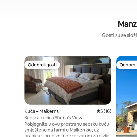
Manzi
Gosti su se složi
Odabrali gosti
Odabrali
Odabrali gosti
Odabrali
Kuća – Malkerns
Prosječna ocjena: 5
5 (16)
Seoska kućica Sheba's View
Pobjegnite u ovu prostranu seosku kuću
smještenu na farmi u Malkernsu, uz
granicu s predivnim rezervatom za divlje