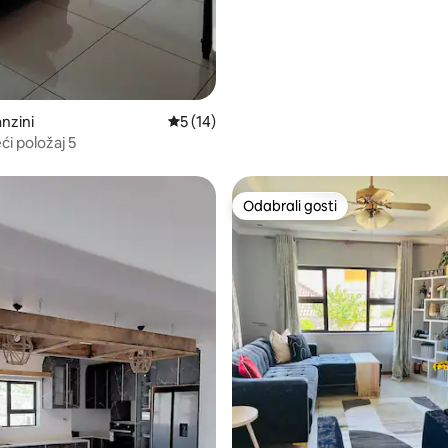
nzini
Prosječna ocjena: 5/5, recenzija: 14
5 (14)
i položaj 5
Odabrali gosti
Odabrali gosti
5, recenzija: 53