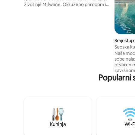
životinje Mlilwane. Okruženo prirodom i
često posjećeno divljači koja se nalazi uz
ogradu. Uživajte u kavi na trijemu s
pogledom na malu branu i promatrajte
impale ili zebre kako pasu u blizini. Seoska
kućica pažljivo je namještena kako bi
gostima pružila udobnost i
Smještaj 
jednostavnost, a ima dnevni boravak
Seoska ku
otvorenog tipa, dobro opremljenu
Naša mode
kuhinju i prekrasan pogled iz svakog
sobe nalaz
prozora. Dobro smješten za Bushfire i
otvorenim
Luju Festivale.
završnom
Popularni 
objekt im
svjetlošću
omogućiti
i zvjezdan
vožnja bic
stazom do
aktivnosti
Malindza V
Kruger i u
Kuhinja
Wi-F
većine par
Imamo Sta