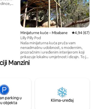
Preporuču
edince,
druge kol
u. U
 Swati i
odni
živajte u
ezervat
 m do
Minijaturne kuće – Mbabane
Prosječna ocjena: 4,94
4,94 (67)
 kojem se
Lilly Pilly Pod
stival,
Naša minijaturna kuća pruža vam
nenadmašnu udobnost, s modernim,
.
prozračnim i uređenim interijerom koji
prikazuje lokalnu umjetnost i dizajn. To je
iji Manzini
utočište za ljubitelje prirode, s
raznovrsnom divljom florom, voćkama i
ljekovitim biljkama. Svidjet će vam se
panoramski pogled sa svojih privatnih
terasa i bazena, povremeno uočljivim
pčelama, vervet majmunima,
mungosima, kamenim pićima i raznim
vrstama ptica i guštera. Za miran i
an parking u
šarmantan odmor, ovo je savršen izbor
Klima-uređaj
pu objekta
za vas. Radujemo se što ćemo vas uskoro
ugostiti!