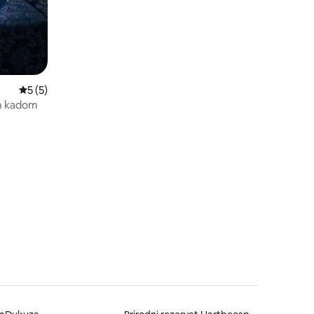
Prosječna ocjena: 5/5, recenzija: 5
5 (5)
m kadom