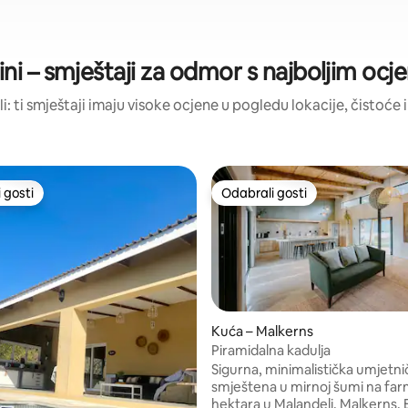
ni – smještaji za odmor s najboljim oc
li: ti smještaji imaju visoke ocjene u pogledu lokacije, čistoće i
 gosti
Odabrali gosti
 gosti
Odabrali gosti
/5, recenzija: 16
Kuća – Malkerns
Piramidalna kadulja
Sigurna, minimalistička umjetn
smještena u mirnoj šumi na far
hektara u Malandeli, Malkerns, E