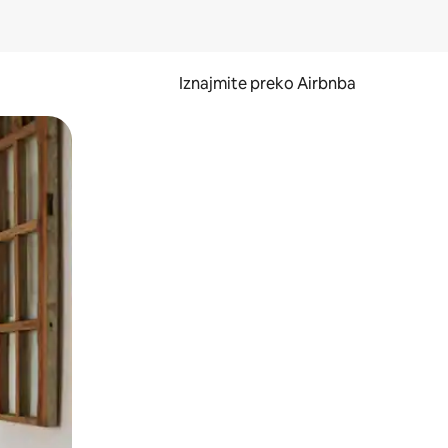
Iznajmite preko Airbnba
li prelaskom prstom po zaslonu.