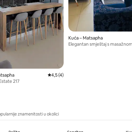
Kuća – Matsapha
Elegantan smještaj s masažno
atsapha
Prosječna ocjena: 4,5/5, recenzija: 4
4,5 (4)
state 217
pularnije znamenitosti u okolici