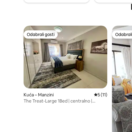
Odabrali gosti
Odabrali
Odabrali gosti
Odabrali
Kuća – Manzini
Prosječna ocjena: 5
5 (11)
The Treat-Large 1Bed | centralno |
grijanje | Wi-Fi