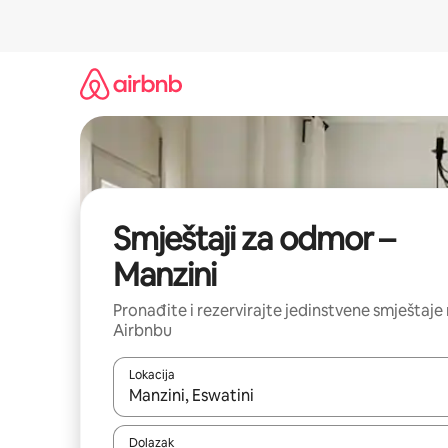
Prijeđi
na
sadržaj
Smještaji za odmor –
Manzini
Pronađite i rezervirajte jedinstvene smještaje
Airbnbu
Lokacija
Kada budu dostupni rezultati, moći ćete ih pregle
Dolazak