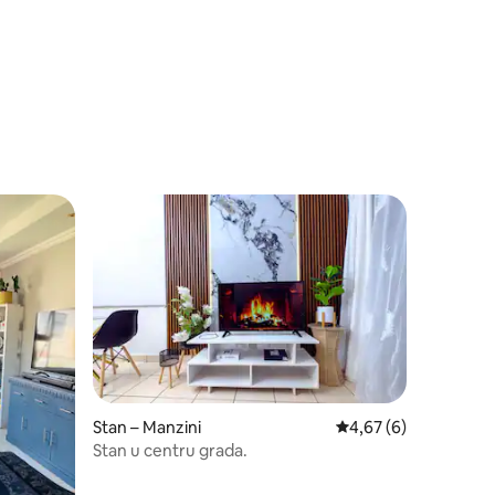
Stan – Manzini
Prosječna ocjena: 4,6
4,67 (6)
Stan u centru grada.