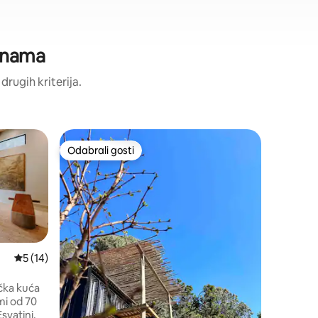
jenama
 drugih kriterija.
Smještaj 
Odabrali gosti
Odabr
Odabrali gosti
Među na
Dombeya 
Bedroom
Dobro doš
Eswatinij
lako je d
naše pro
pješačkih
divljih ž
(vaše pri
Prosječna ocjena: 5/5, recenzija: 14
5 (14)
hoda nalaz
The Lodge
ička kuća
osvježavaj
mi od 70
STARLINK 
svatini.