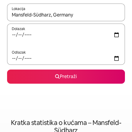
Lokacija
Kada budu dostupni rezultati, moći ćete ih pregledati koristeći
Dolazak
Odlazak
Pretraži
Kratka statistika o kućama – Mansfeld-
Südharz