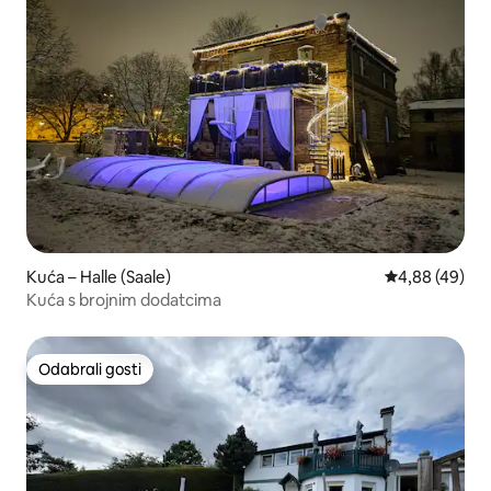
Kuća – Halle (Saale)
Prosječna ocje
4,88 (49)
Kuća s brojnim dodatcima
Odabrali gosti
Odabrali gosti