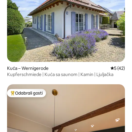
Kuća – Wernigerode
Prosječna 
5 (42)
Kupferschmiede | Kuća sa saunom | Kamin | Ljuljačka
Odabrali gosti
Među najviše rangiranima s oznakom „Odabrali gosti”