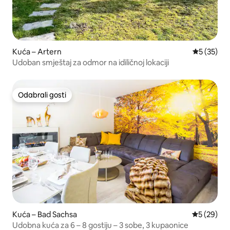
Kuća – Artern
Prosječna 
5 (35)
Udoban smještaj za odmor na idiličnoj lokaciji
Odabrali gosti
Odabrali gosti
Kuća – Bad Sachsa
Prosječna o
5 (29)
Udobna kuća za 6 – 8 gostiju – 3 sobe, 3 kupaonice