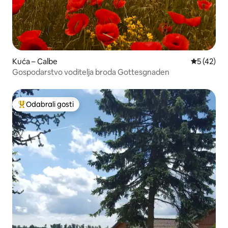
Kuća – Calbe
Prosječna 
5 (42)
Gospodarstvo voditelja broda Gottesgnaden
Odabrali gosti
Među najviše rangiranima s oznakom „Odabrali gosti”