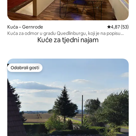
Kuća – Gernrode
Prosječna ocje
4,87 (53)
Kuća za odmor u gradu Quedlinburgu, koji je na popisu
Kuće za tjedni najam
svjetske baštine
Odabrali gosti
Odabrali gosti