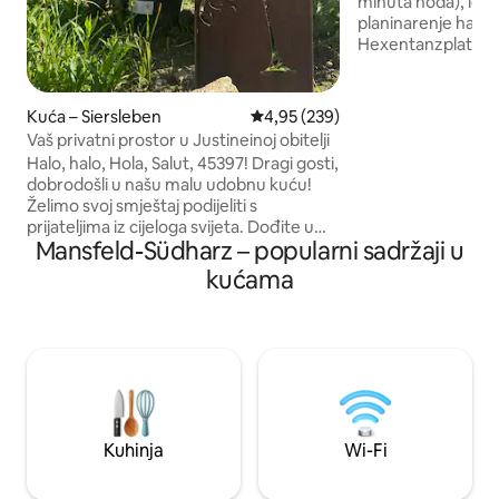
minuta hoda), idea
planinarenje harfo
Hexentanzplatz i 
žičarom, žičarom i
termalnom spa centru. Kuća s
godina s ljubavlju 
Kuća – Siersleben
Prosječna ocjena: 4,95/5, recenzi
4,95 (239)
četvornih metara 
Vaš privatni prostor u Justineinoj obitelji
dovoljno prostora 
Halo, halo, Hola, Salut, 45397! Dragi gosti,
8 osoba, a veliki p
dobrodošli u našu malu udobnu kuću!
boravak s nauljen
Želimo svoj smještaj podijeliti s
daskama daju soba
prijateljima iz cijeloga svijeta. Dođite u
atmosferu. Kuća je
Mansfeld-Südharz – popularni sadržaji u
rodno mjesto Martina Luthera za 20 min
obitelji s djecom.
vožnje. Saznajte više o njegovom
kućama
posljednjem putovanju. Pratite njegove
tragove u Mansfeldu gdje je živio 13
godina i oblikovao svoju osobnost kao
jedan od najvažnijih reformatora naše
povijesti. Otkrijte ovo 500 godina staro
rudarsko područje bakrenog škriljevca.
Dobro došli na engleskom, francuskom,
španjolskom, njemačkom i korejskom.
Kuhinja
Wi-Fi