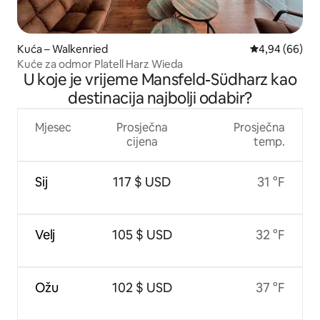
Kuća – Walkenried
Prosječna ocje
4,94 (66)
Kuće za odmor Platell Harz Wieda
U koje je vrijeme Mansfeld-Südharz kao
destinacija najbolji odabir?
Mjesec
Prosječna
Prosječna
cijena
temp.
Sij
117 $ USD
31 °F
Velj
105 $ USD
32 °F
Ožu
102 $ USD
37 °F