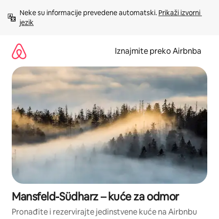
Prijeđi
Neke su informacije prevedene automatski. 
Prikaži izvorni 
na
jezik
sadržaj
Iznajmite preko Airbnba
Mansfeld-Südharz – kuće za odmor
Pronađite i rezervirajte jedinstvene kuće na Airbnbu