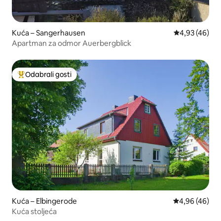
Kuća – Sangerhausen
Prosječna ocje
4,93 (46)
Apartman za odmor Auerbergblick
Odabrali gosti
Među najviše rangiranima s oznakom „Odabrali gosti”
Kuća – Elbingerode
Prosječna ocje
4,96 (46)
Kuća stoljeća