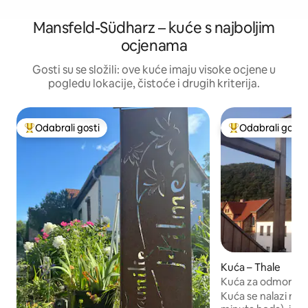
Mansfeld-Südharz – kuće s najboljim
ocjenama
Gosti su se složili: ove kuće imaju visoke ocjene u
pogledu lokacije, čistoće i drugih kriterija.
Odabrali gosti
Odabrali gosti
Među najviše rangiranima s oznakom „Odabrali gosti”
Među najviše ran
Kuća – Thale
Kuća za odmor Bo
Kuća se nalazi na u