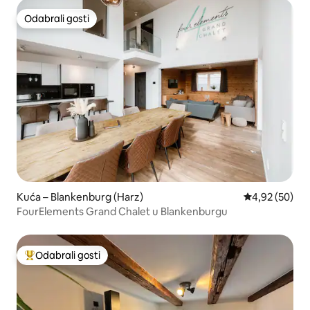
Odabrali gosti
Odabrali gosti
Kuća – Blankenburg (Harz)
Prosječna ocje
4,92 (50)
FourElements Grand Chalet u Blankenburgu
Odabrali gosti
Među najviše rangiranima s oznakom „Odabrali gosti”