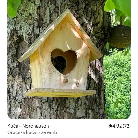
Kuća – Nordhausen
Prosječna ocje
4,92 (72)
Gradska kuća u zelenilu