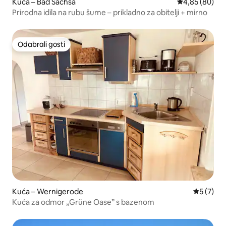
Kuća – Bad Sachsa
Prosječna ocje
4,85 (80)
Prirodna idila na rubu šume – prikladno za obitelji + mirno
Odabrali gosti
Odabrali gosti
Kuća – Wernigerode
Prosječna
5 (7)
Kuća za odmor „Grüne Oase” s bazenom