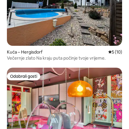
Kuća – Hergisdorf
Prosječna 
5 (10)
Večernje zlato Na kraju puta počinje tvoje vrijeme.
Odabrali gosti
Odabrali gosti