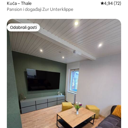
Kuća – Thale
Prosječna ocje
4,94 (72)
Pansion i događaji Zur Unterklippe
Odabrali gosti
Odabrali gosti