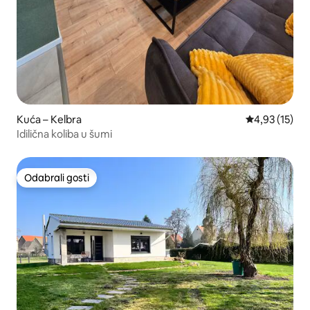
Kuća – Kelbra
Prosječna ocje
4,93 (15)
Idilična koliba u šumi
Odabrali gosti
Odabrali gosti