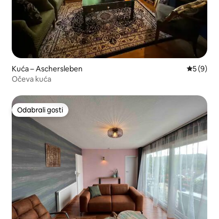
Kuća – Aschersleben
Prosječna
5 (9)
Očeva kuća
Odabrali gosti
Odabrali gosti