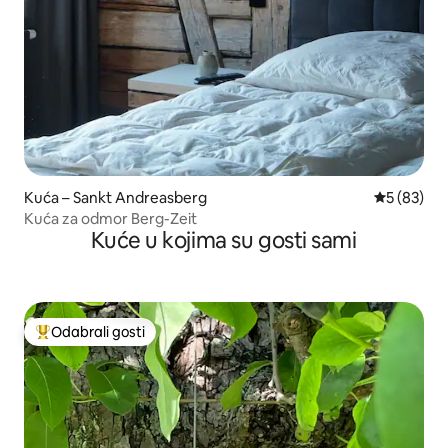
Kuća – Sankt Andreasberg
Prosječna o
5 (83)
Kuća za odmor Berg-Zeit
Kuće u kojima su gosti sami
Odabrali gosti
Među najviše rangiranima s oznakom „Odabrali gosti”