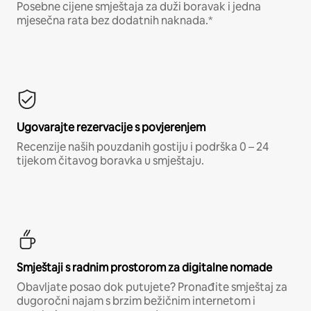
Posebne cijene smještaja za duži boravak i jedna
mjesečna rata bez dodatnih naknada.*
Ugovarajte rezervacije s povjerenjem
Recenzije naših pouzdanih gostiju i podrška 0 – 24
tijekom čitavog boravka u smještaju.
Smještaji s radnim prostorom za digitalne nomade
Obavljate posao dok putujete? Pronađite smještaj za
dugoročni najam s brzim bežičnim internetom i