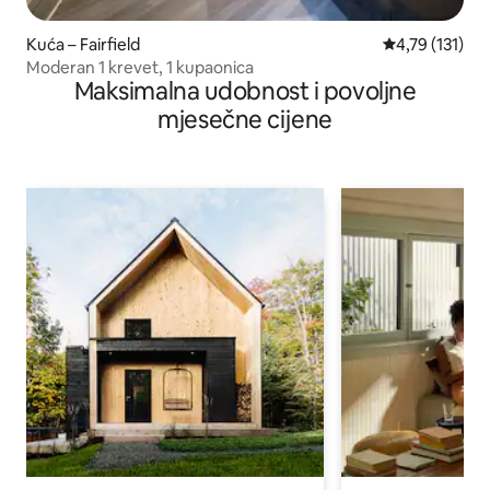
Kuća – Fairfield
Prosječna ocje
4,79 (131)
Moderan 1 krevet, 1 kupaonica
Maksimalna udobnost i povoljne
mjesečne cijene