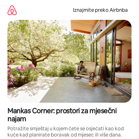
Prijeđi
na
Iznajmite preko Airbnba
sadržaj
Mankas Corner: prostori za mjesečni
najam
Potražite smještaj u kojem ćete se osjećati kao kod
kuće kad planirate boravak od mjesec ili više dana.