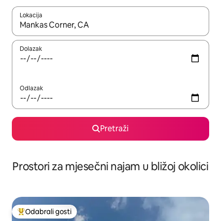
Lokacija
Kada budu dostupni rezultati, moći ćete ih pregledati koristeći
Dolazak
Odlazak
Pretraži
Prostori za mjesečni najam u bližoj okolici
Odabrali gosti
Među najviše rangiranima s oznakom „Odabrali gosti”