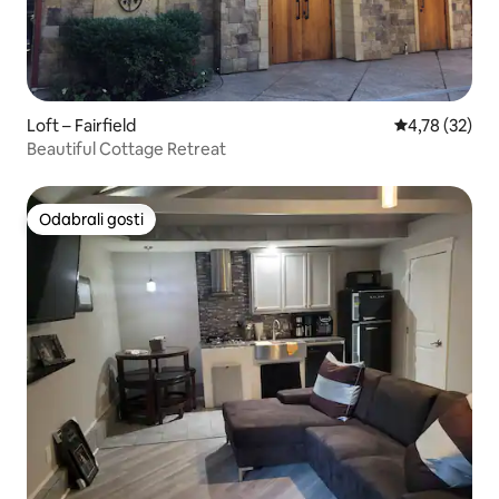
Loft – Fairfield
Prosječna ocje
4,78 (32)
Beautiful Cottage Retreat
Odabrali gosti
Odabrali gosti