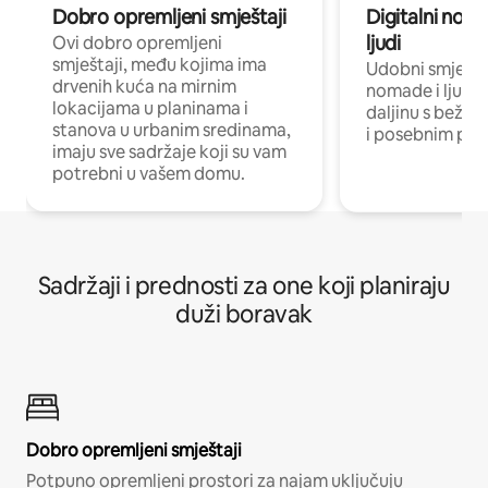
Dobro opremljeni smještaji
Digitalni noma
ljudi
Ovi dobro opremljeni
smještaji, među kojima ima
Udobni smještaj
drvenih kuća na mirnim
nomade i ljude 
lokacijama u planinama i
daljinu s bežič
stanova u urbanim sredinama,
i posebnim pro
imaju sve sadržaje koji su vam
potrebni u vašem domu.
Sadržaji i prednosti za one koji planiraju
duži boravak
Dobro opremljeni smještaji
Potpuno opremljeni prostori za najam uključuju