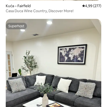
Kuća – Fairfield
Prosječna ocjen
4,99 (277)
Casa Duca Wine Country, Discover More!
Superhost
Superhost