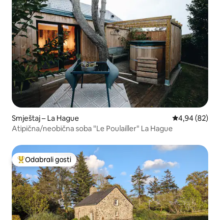
Smještaj – La Hague
Prosječna ocje
4,94 (82)
Atipična/neobična soba "Le Poulailler" La Hague
Odabrali gosti
Među najviše rangiranima s oznakom „Odabrali gosti”