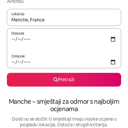
Airbnbu
Lokacija
Kada budu dostupni rezultati, moći ćete ih pregledati koristeći
Dolazak
Odlazak
Pretraži
Manche – smještaji za odmor s najboljim
ocjenama
Gosti su se složili: ti smještaji imaju visoke ocjene u
pogledu lokacije, čistoće i drugih kriterija.