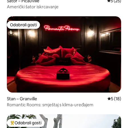
Šator – Picauville
Prosječna 
5 (25)
Američki šator iskrcavanje
Odabrali gosti
Odabrali gosti
Stan – Granville
Prosječna 
5 (18)
Romantic Rooms: smještaj s klima-uređajem
Odabrali gosti
Među najviše rangiranima s oznakom „Odabrali gosti”