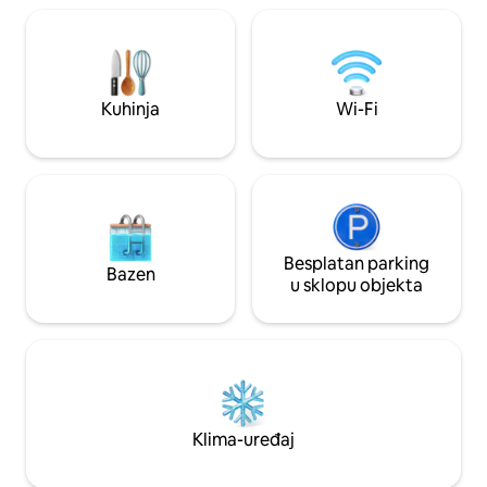
za kavu, mikrovaln
Colette – samostalna kuća 🌳 Privatni
kao i kupaonica s
park od 4 hektara s pogledom na ocean
središtu se nalazi 
🛏 3 spavaće sobe • 2 do 6 osoba 🌅
bračnim krevetom 
Terasa s pogledom na more ✨
se pruža panorams
Mogućnost smještaja u kućama u
Kuhinja
Wi-Fi
a atmosfera je ug
zaseoku ⛳ Golf teren Dinard • 💆‍♀️
Termalna kupelj St-Malo
Besplatan parking
Bazen
u sklopu objekta
Klima-uređaj