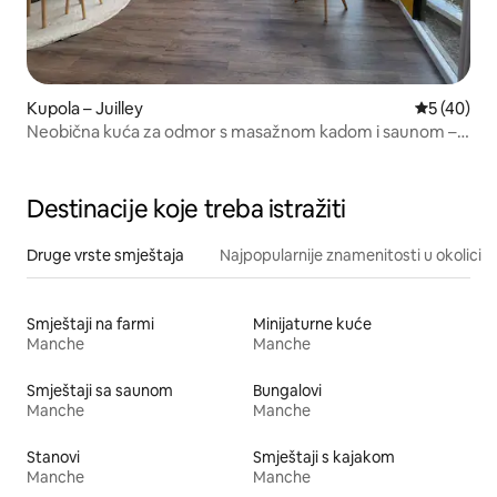
Kupola – Juilley
Prosječna o
5 (40)
Neobična kuća za odmor s masažnom kadom i saunom –
Mont-St-Michel
Destinacije koje treba istražiti
Druge vrste smještaja
Najpopularnije znamenitosti u okolici
Smještaji na farmi
Minijaturne kuće
Manche
Manche
Smještaji sa saunom
Bungalovi
Manche
Manche
Stanovi
Smještaji s kajakom
Manche
Manche