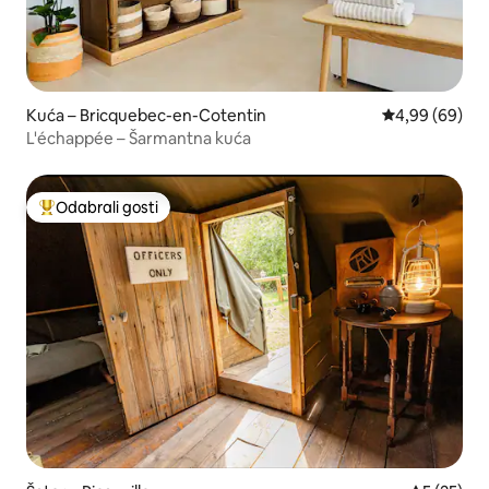
Kuća – Bricquebec-en-Cotentin
Prosječna ocje
4,99 (69)
L'échappée – Šarmantna kuća
Odabrali gosti
Među najviše rangiranima s oznakom „Odabrali gosti”