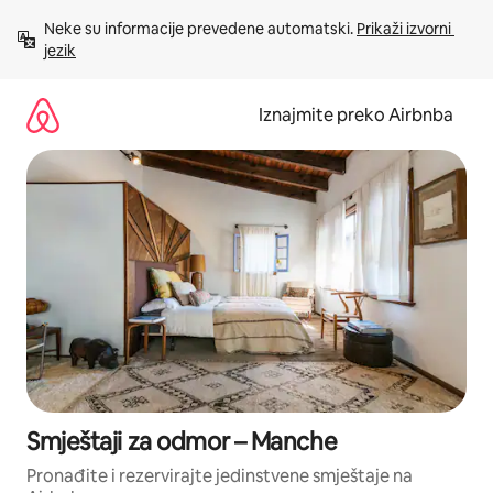
Prijeđi
Neke su informacije prevedene automatski. 
Prikaži izvorni 
na
jezik
sadržaj
Iznajmite preko Airbnba
Smještaji za odmor – Manche
Pronađite i rezervirajte jedinstvene smještaje na