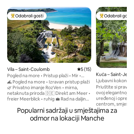
Odabrali gosti
Odabrali gosti
Među najviše rangiranima s oznakom „Odabrali gosti”
Među najviše ran
Vila – Saint-Coulomb
Prosječna ocjena: 5/5, recen
5 (15)
Kuća – Saint-Jean-
Pogled na more • Pristup plaži • Mir •
Ljubavni kokon „ku
Besplatno parkirališno mjesto
🌊 Pogled na more • Izravan pristup plaži
jacuzzijem”
Priuštite si pravi m
🌿 Privatno imanje RozVen • mirna,
ovoj elegantnoj kup
netaknuta priroda 🇩🇪 Direkt am Meer •
uređenoj i opremlj
freier Meerblick • ruhig 💼 Rad na daljinu •
centrom, smješteno
Optička mreža > 1 Gb/s 🔌 Besplatna
Popularni sadržaji u smještajima za
Normandije tijekom
stanica za punjenje električnih
kupola površine 4
automobila snage 22 kW 🍼 Komplet za
odmor na lokaciji Manche
otvoreni prostor u
bebe • Jednostavno putovanje 🍽
spavaća soba, dnev
Seashell (3★ – Roellinger) · 🦪
opremljeni blagov
Kameleonske kamenice 🏡 Villa de