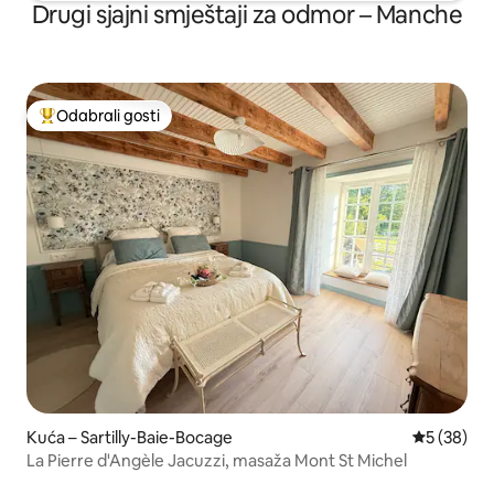
Drugi sjajni smještaji za odmor – Manche
Odabrali gosti
Među najviše rangiranima s oznakom „Odabrali gosti”
Kuća – Sartilly-Baie-Bocage
Prosječna o
5 (38)
La Pierre d'Angèle Jacuzzi, masaža Mont St Michel