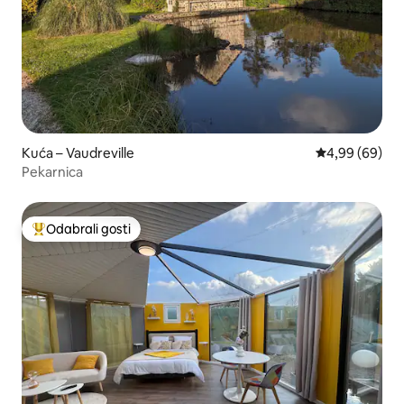
Kuća – Vaudreville
Prosječna ocje
4,99 (69)
Pekarnica
Odabrali gosti
Među najviše rangiranima s oznakom „Odabrali gosti”