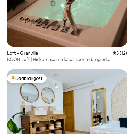
Loft – Granville
Prosječna 
5 (12)
KOON Loft | Hidromasažna kada, sauna i bijeg od
svakodnevice
Odabrali gosti
Među najviše rangiranima s oznakom „Odabrali gosti”