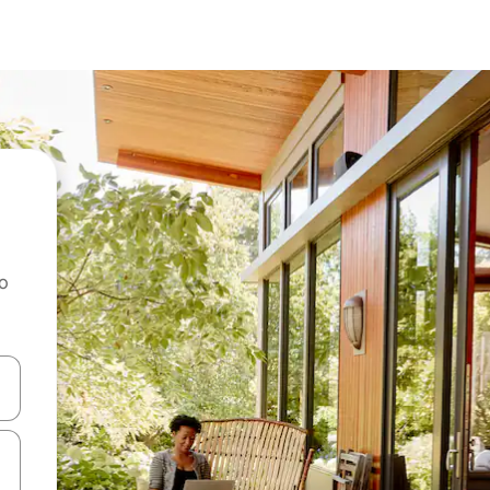
ao
dati koristeći se strelicama prema gore i prema dolje, kao i dodirom i