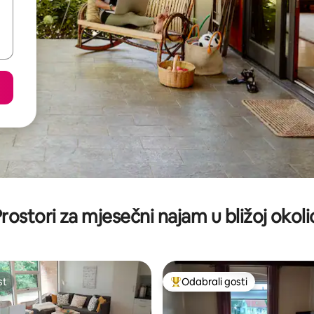
rostori za mjesečni najam u bližoj okoli
st
Odabrali gosti
st
Među najviše rangiranima s oz