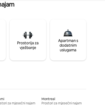
 najam
Apartman s
Prostorija za
dodatnim
vježbanje
uslugama
ami
Montreal
stori za mjesečni najam
Prostori za mjesečni najam