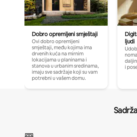
Dobro opremljeni smještaji
Digit
ljudi
Ovi dobro opremljeni
smještaji, među kojima ima
Udobn
drvenih kuća na mirnim
nomad
lokacijama u planinama i
dalji
stanova u urbanim sredinama,
i pos
imaju sve sadržaje koji su vam
potrebni u vašem domu.
Sadrža