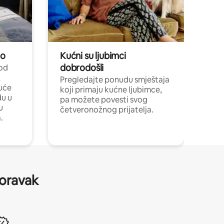
no
Kućni su ljubimci
dobrodošli
 od
,
Pregledajte ponudu smještaja
uće
koji primaju kućne ljubimce,
du u
pa možete povesti svog
u
četveronožnog prijatelja.
.
boravak