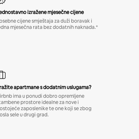
ednostavno izražene mjesečne cijene
osebne cijene smještaja za duži boravak i
edna mjesečna rata bez dodatnih naknada.*
ražite apartmane s dodatnim uslugama?
irbnb ima u ponudi dobro opremljene
tambene prostore idealne za nove i
ostojeće zaposlenike te one koji se zbog
osla sele u drugi grad.