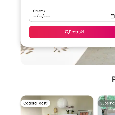
Odlazak
Pretraži
P
Odabrali gosti
Superho
Odabrali gosti
Superho