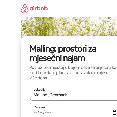
Prijeđi
na
sadržaj
Malling: prostori za
mjesečni najam
Potražite smještaj u kojem ćete se osjećati k
kod kuće kad planirate boravak od mjesec ili
više dana.
Lokacija
Kada budu dostupni rezultati, moći ćete ih pregle
Dolazak