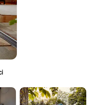
ci
nakom „Odabrali gosti”