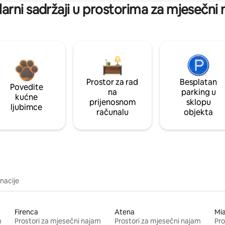
arni sadržaji u prostorima za mjesečni
Prostor za rad
Besplatan
Povedite
na
parking u
kućne
prijenosnom
sklopu
ljubimce
računalu
objekta
inacije
Firenca
Atena
Mi
m
Prostori za mjesečni najam
Prostori za mjesečni najam
Pro