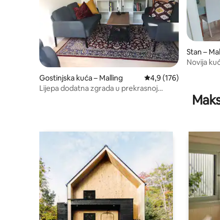
Stan – Mal
Novija kuć
Aarhuusa
Gostinjska kuća – Malling
Prosječna ocjena: 4,9/5
4,9 (176)
Lijepa dodatna zgrada u prekrasnoj
Maks
prirodi u blizini Aarhusa