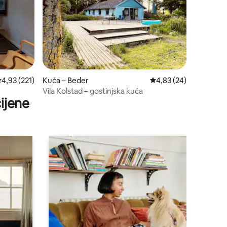
rosječna ocjena: 4,93/5, recenzija: 221
4,93 (221)
Kuća – Beder
Prosječna ocjena: 4,83
4,83 (24)
Vila Kolstad – gostinjska kuća
ijene