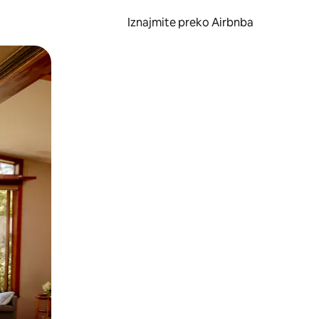
Iznajmite preko Airbnba
li prelaskom prstom po zaslonu.