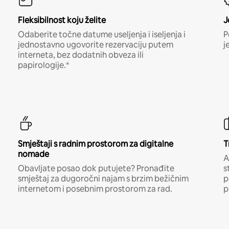
Fleksibilnost koju želite
J
Odaberite točne datume useljenja i iseljenja i
P
jednostavno ugovorite rezervaciju putem
j
interneta, bez dodatnih obveza ili
papirologije.*
Smještaji s radnim prostorom za digitalne
T
nomade
A
Obavljate posao dok putujete? Pronađite
s
smještaj za dugoročni najam s brzim bežičnim
p
internetom i posebnim prostorom za rad.
p