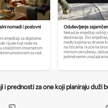
alni nomadi i poslovni
Oduševljenje zajamče
Nekad je smještaj važniji
destinacije. Ovi smještaji
i smještaji za digitalne
među kojima su drvene k
e i ljude koji rade na
na liticama i kuće na bro
nu s bežičnim internetom
mirnom okruženju, obiluj
ebnim prostorom za rad.
jedinstvenim značajkama
ji i prednosti za one koji planiraju duži 