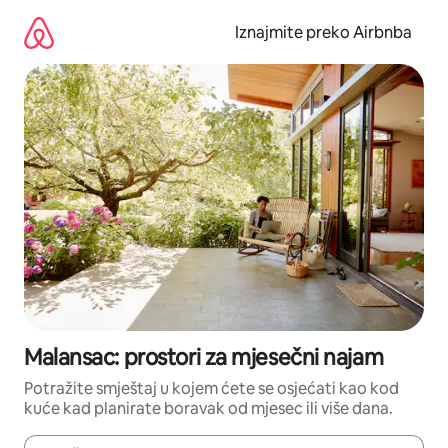
Prijeđi
na
Iznajmite preko Airbnba
sadržaj
Malansac: prostori za mjesečni najam
Potražite smještaj u kojem ćete se osjećati kao kod
kuće kad planirate boravak od mjesec ili više dana.