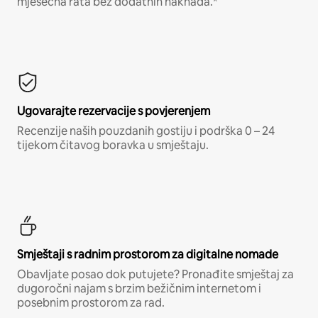
mjesečna rata bez dodatnih naknada.*
Ugovarajte rezervacije s povjerenjem
Recenzije naših pouzdanih gostiju i podrška 0 – 24
tijekom čitavog boravka u smještaju.
Smještaji s radnim prostorom za digitalne nomade
Obavljate posao dok putujete? Pronađite smještaj za
dugoročni najam s brzim bežičnim internetom i
posebnim prostorom za rad.