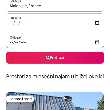
Lokacija
Kada budu dostupni rezultati, moći ćete ih pregledati koristeći
Dolazak
Odlazak
Pretraži
Prostori za mjesečni najam u bližoj okolici
Odabrali gosti
Odabrali gosti