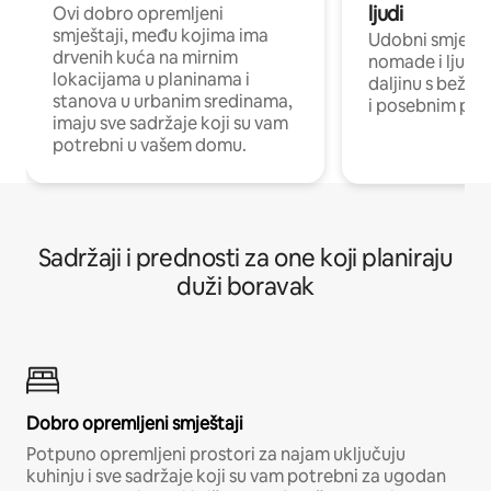
ljudi
Ovi dobro opremljeni
smještaji, među kojima ima
Udobni smještaj
drvenih kuća na mirnim
nomade i ljude 
lokacijama u planinama i
daljinu s bežič
stanova u urbanim sredinama,
i posebnim pro
imaju sve sadržaje koji su vam
potrebni u vašem domu.
Sadržaji i prednosti za one koji planiraju
duži boravak
Dobro opremljeni smještaji
Potpuno opremljeni prostori za najam uključuju
kuhinju i sve sadržaje koji su vam potrebni za ugodan