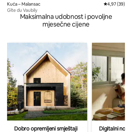
Kuća – Malansac
Prosječna ocje
4,97 (39)
Gîte du Vaubily
Maksimalna udobnost i povoljne
mjesečne cijene
Dobro opremljeni smještaji
Digitalni noma