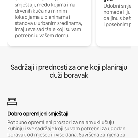
smještaji, među kojima ima
Udobni smještaj
drvenih kuća na mirnim
nomade i ljude 
lokacijama u planinama i
daljinu s bežič
stanova u urbanim sredinama,
i posebnim pro
imaju sve sadržaje koji su vam
potrebni u vašem domu.
Sadržaji i prednosti za one koji planiraju
duži boravak
Dobro opremljeni smještaji
Potpuno opremljeni prostori za najam uključuju
kuhinju i sve sadržaje koji su vam potrebni za ugodan
boravak od mjesec ili više dana. Savršena zamjena za