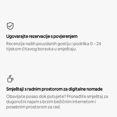
Ugovarajte rezervacije s povjerenjem
Recenzije naših pouzdanih gostiju i podrška 0 – 24
tijekom čitavog boravka u smještaju.
Smještaji s radnim prostorom za digitalne nomade
Obavljate posao dok putujete? Pronađite smještaj za
dugoročni najam s brzim bežičnim internetom i
posebnim prostorom za rad.