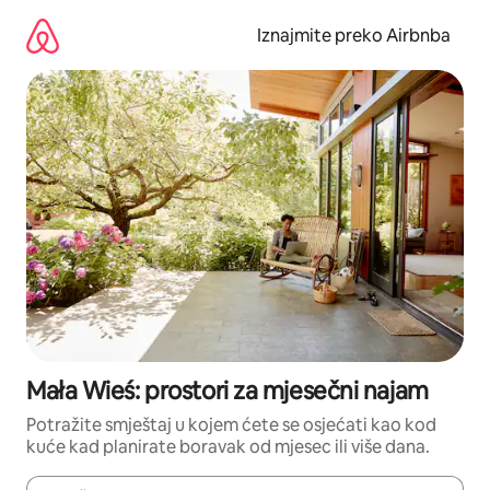
Prijeđi
na
Iznajmite preko Airbnba
sadržaj
Mała Wieś: prostori za mjesečni najam
Potražite smještaj u kojem ćete se osjećati kao kod
kuće kad planirate boravak od mjesec ili više dana.