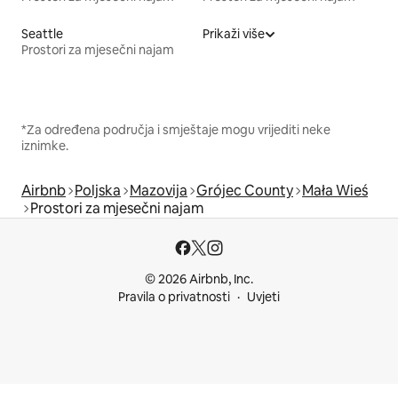
Seattle
Prikaži više
Prostori za mjesečni najam
*Za određena područja i smještaje mogu vrijediti neke
iznimke.
Airbnb
Poljska
Mazovija
Grójec County
Mała Wieś
Prostori za mjesečni najam
© 2026 Airbnb, Inc.
Pravila o privatnosti
Uvjeti