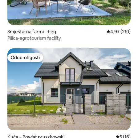
Smještaj na farmi – Łęg
Prosječna ocjen
4,97 (210)
Pilica-agrotourism facility
Odabrali gosti
Odabrali gosti
Kuća – Powiat pruszkowski
Prosječna 
5 (16)