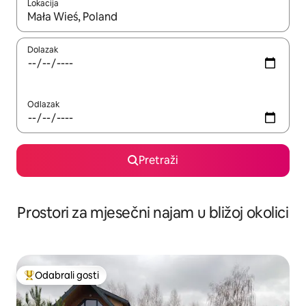
Lokacija
Kada budu dostupni rezultati, moći ćete ih pregledati koristeći
Dolazak
Odlazak
Pretraži
Prostori za mjesečni najam u bližoj okolici
Odabrali gosti
Među najviše rangiranima s oznakom „Odabrali gosti”