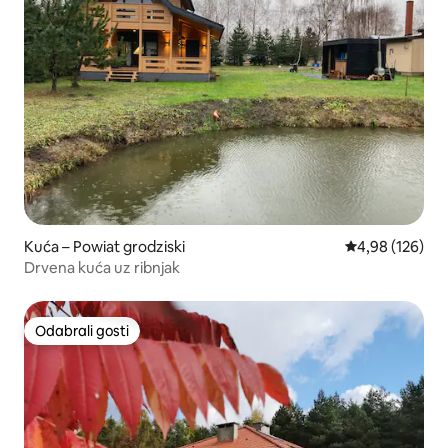
Kuća – Powiat grodziski
Prosječna ocjen
4,98 (126)
Drvena kuća uz ribnjak
Odabrali gosti
Odabrali gosti