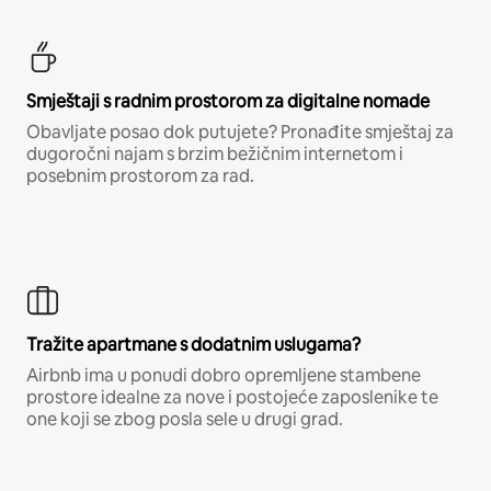
Smještaji s radnim prostorom za digitalne nomade
Obavljate posao dok putujete? Pronađite smještaj za
dugoročni najam s brzim bežičnim internetom i
posebnim prostorom za rad.
Tražite apartmane s dodatnim uslugama?
Airbnb ima u ponudi dobro opremljene stambene
prostore idealne za nove i postojeće zaposlenike te
one koji se zbog posla sele u drugi grad.