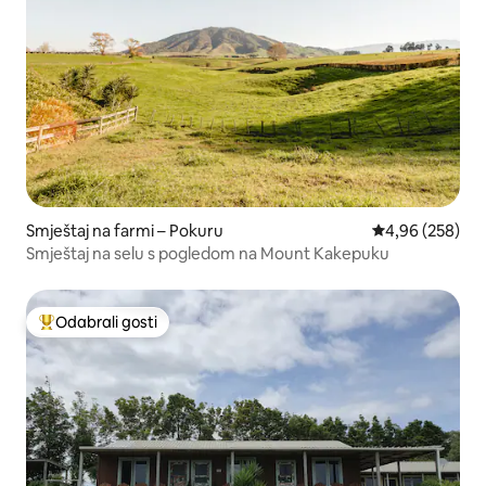
Smještaj na farmi – Pokuru
Prosječna ocjen
4,96 (258)
Smještaj na selu s pogledom na Mount Kakepuku
Odabrali gosti
Među najviše rangiranima s oznakom „Odabrali gosti”