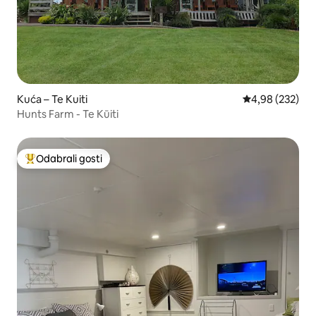
Kuća – Te Kuiti
Prosječna ocjen
4,98 (232)
Hunts Farm - Te Kūiti
Odabrali gosti
Među najviše rangiranima s oznakom „Odabrali gosti”