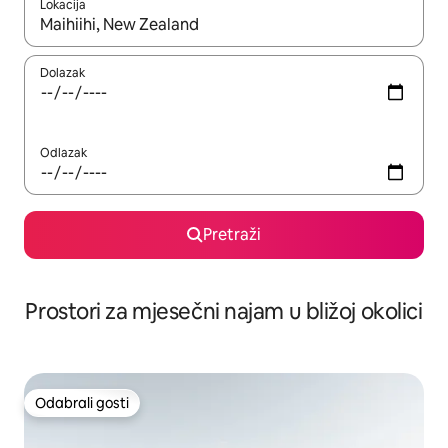
Lokacija
Kada budu dostupni rezultati, moći ćete ih pregledati koristeći
Dolazak
Odlazak
Pretraži
Prostori za mjesečni najam u bližoj okolici
Odabrali gosti
Odabrali gosti