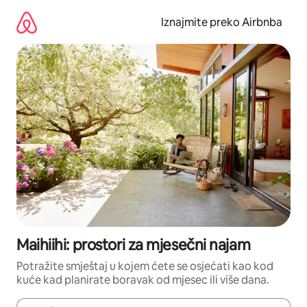
Prijeđi
na
Iznajmite preko Airbnba
sadržaj
Maihiihi: prostori za mjesečni najam
Potražite smještaj u kojem ćete se osjećati kao kod
kuće kad planirate boravak od mjesec ili više dana.