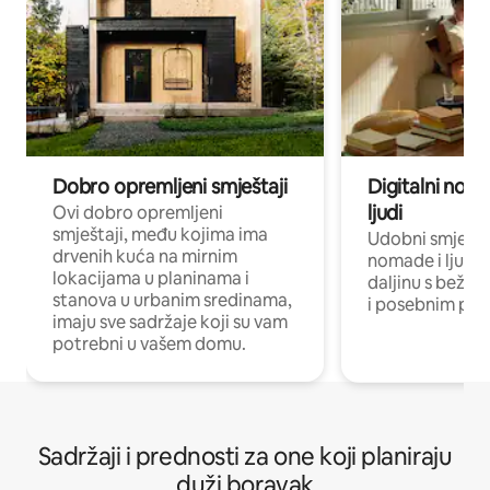
Dobro opremljeni smještaji
Digitalni noma
ljudi
Ovi dobro opremljeni
smještaji, među kojima ima
Udobni smještaj
drvenih kuća na mirnim
nomade i ljude 
lokacijama u planinama i
daljinu s bežič
stanova u urbanim sredinama,
i posebnim pro
imaju sve sadržaje koji su vam
potrebni u vašem domu.
Sadržaji i prednosti za one koji planiraju
duži boravak