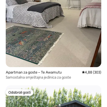
Apartman za goste – Te Awamutu
Prosječna ocjen
4,88 (303)
Samostalna smještajna jedinica za goste
Odabrali gosti
Odabrali gosti