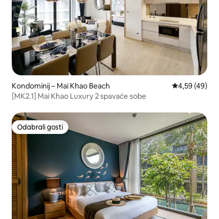
Kondominij – Mai Khao Beach
Prosječna ocje
4,59 (49)
[MK2.1] Mai Khao Luxury 2 spavaće sobe
Odabrali gosti
Odabrali gosti