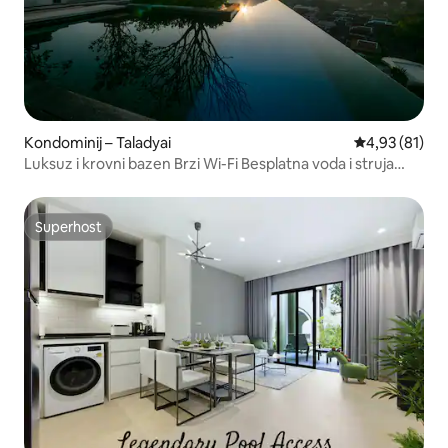
Kondominij – Taladyai
Prosječna ocje
4,93 (81)
Luksuz i krovni bazen Brzi Wi-Fi Besplatna voda i struja
Blizu grada
Superhost
Superhost