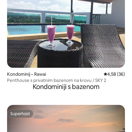
Kondominij – Rawai
Prosječna ocje
4,58 (36)
Penthouse s privatnim bazenom na krovu / SKY 2
Kondominiji s bazenom
Superhost
Superhost