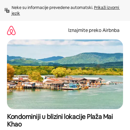
Prijeđi
Neke su informacije prevedene automatski. 
Prikaži izvorni 
na
jezik
sadržaj
Iznajmite preko Airbnba
Kondominiji u blizini lokacije Plaža Mai
Khao