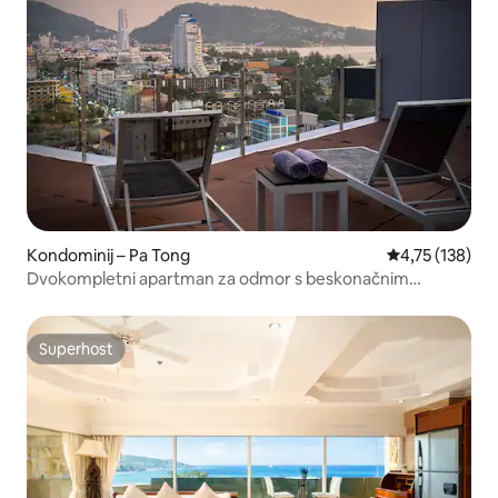
Kondominij – Pa Tong
Prosječna ocjen
4,75 (138)
Dvokompletni apartman za odmor s beskonačnim
bazenom i pogledom na more na plaži Patong
Superhost
Superhost