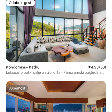
Odabrali gosti
Odabrali gosti
Kondominij – Kathu
Prosječna ocje
4,93 (30)
Luksuzno potkrovlje u stilu lofta • Panoramski pogled na
planine i zaljev
Superhost
Superhost