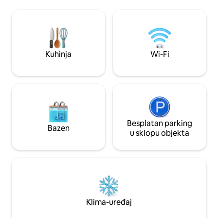
farmu) te perilicu i
neometan pogled na more, pa možete
bazena, teretani i m
uživati u izlasku sunca iznad mora ujutro i
luksuznih odmarališ
zalasku sunca u Andamansko more
5 minuta do trgovi
navečer. ✅ * * Privatni smještaj za
centra, 25 minuta 
odmor * *: 200 ㎡ dupleks velik stan,
Savršeno za miran
moderan dizajn, glavna spavaća soba s
Kuhinja
Wi-Fi
odvojenom kadom, dnevni boravak s
izlazom na bazen ✅ * * 10 sekundi iz
scene * *: Dnevni boravak ima prozore
od poda do stropa s pogledom na zaljev,
a na privatnoj terasi nalaze se ležaljke s
pogledom na beskrajno more. # 🗺️ * * *
Odlična lokacija * * 📍 * * 3 minute * *
Vožnja izravno do plaže Padang | * * 5
Besplatan parking
Bazen
minuta * * Autobus do trgovačkog
u sklopu objekta
centra Patong 📍 Okružen s 5 restorana
s pogledom na more s visokim
ocjenama, među kojima je i „Cliff Sunset
Restaurant Cafe Del Mar” ✨ * * Pillow
Waves Sleeping * *: prozori od poda do
stropa s pogledom na more od 180°,
ležanje u krevetu i slušanje plime ✨ *
Klima-uređaj
Otvorena kuhinja + dugački stol za
blagovaonicu + terasa za roštilj kako bi se