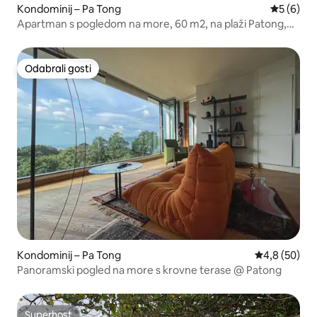
Kondominij – Pa Tong
Prosječna
5 (6)
Apartman s pogledom na more, 60 m2, na plaži Patong,
Phuket
Odabrali gosti
Odabrali gosti
Kondominij – Pa Tong
Prosječna ocj
4,8 (50)
Panoramski pogled na more s krovne terase @ Patong
Superhost