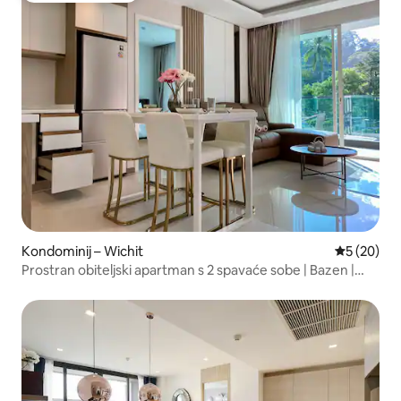
Kondominij – Wichit
Prosječna o
5 (20)
Prostran obiteljski apartman s 2 spavaće sobe | Bazen |
Teretana | U blizini Starog grada