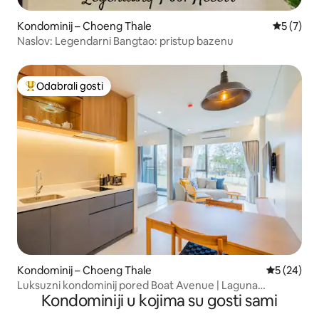
Kondominij – Choeng Thale
Prosječna
5 (7)
Naslov: Legendarni Bangtao: pristup bazenu
Odabrali gosti
Među najviše rangiranima s oznakom „Odabrali gosti”
Kondominij – Choeng Thale
Prosječna o
5 (24)
Luksuzni kondominij pored Boat Avenue | Laguna
Kondominiji u kojima su gosti sami
Lakeside