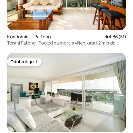
Kondominij – Pa Tong
Prosječna ocje
4,86 (51)
Toranj Patong | Pogled na more s višeg kata | 2 min do
plaže
Odabrali gosti
Odabrali gosti