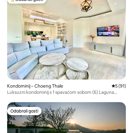
Među najviše rangiranima s oznakom „Odabrali gosti”
Kondominij – Choeng Thale
Prosječna 
5 (91)
Luksuzni kondominij s 1 spavaćom sobom (6) Laguna
Beach, Phuket
Odabrali gosti
Odabrali gosti