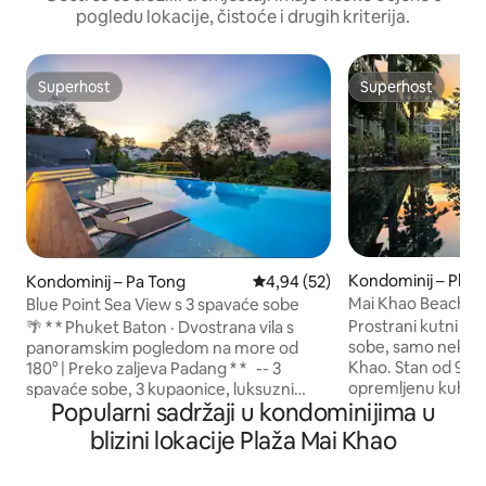
pogledu lokacije, čistoće i drugih kriterija.
Superhost
Superhost
Superhost
Superhost
Kondominij – Phu
Kondominij – Pa Tong
Prosječna ocjena: 4,94/5, recen
4,94 (52)
Mai Khao Beach 2BR
Blue Point Sea View s 3 spavaće sobe
bazen, balkon
Prostrani kutni ko
🌴 * * Phuket Baton · Dvostrana vila s
sobe, samo nekoli
panoramskim pogledom na more od
Khao. Stan od 98 
180° | Preko zaljeva Padang * * -- 3
opremljenu kuhinj
spavaće sobe, 3 kupaonice, luksuzni
Popularni sadržaji u kondominijima u
kupaonice (jedna u
dvokatni stan, ravnog tla, 6 osoba, mirno
s kadom, a druga 
u gužvi —— ✅ * * Panoramski pogled s
blizini lokacije Plaža Mai Khao
boravku), dva balk
dva kata * *: iz dnevnog boravka i dviju
s lotosima, a drug
spavaćih soba na katu pruža se