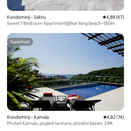
Kondominij – Sakhu
Prosječna ocje
4,88 (67)
Sweet 1 Bedroom Apartment@Nai Yang beach–550m
Superhost
Superhost
Kondominij – Kamala
Prosječna ocje
4,82 (74)
Phuket Kamala, pogled na more, privatni bazen, 3 BR