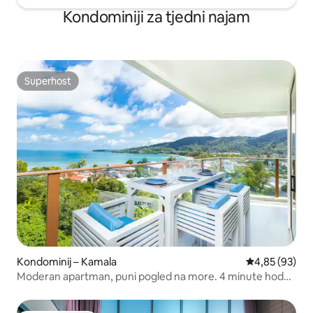
omogućila usluga privatnog kuhara od
Kondominiji za tjedni najam
vrata do vrata ✨ * * Praktičnost u tajnom
* *: Usred brda uživajte u hrani za van
koja se može odmah uzeti
Superhost
Superhost
Kondominij – Kamala
Prosječna ocje
4,85 (93)
Moderan apartman, puni pogled na more. 4 minute hoda
do plaže Kamala, izvanredna lokacija, trgovinama i
restoranima, ogromni beskonačni bazen