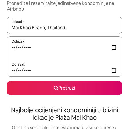
Pronađite i rezervirajte jedinstvene kondominije na
Airbnbu
Lokacija
Kada budu dostupni rezultati, moći ćete ih pregledati koristeći
Dolazak
Odlazak
Pretraži
Najbolje ocijenjeni kondominiji u blizini
lokacije Plaža Mai Khao
Gosti su se složili: ti smještaji imaju visoke ocjene u