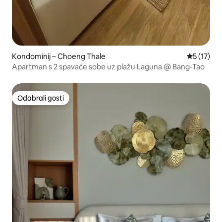
Kondominij – Choeng Thale
Prosječna 
5 (17)
Apartman s 2 spavaće sobe uz plažu Laguna @ Bang-Tao
Odabrali gosti
Odabrali gosti