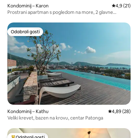
Kondominij – Karon
Prosječna oc
4,9 (21)
Prostrani apartman s pogledom na more, 2 glavne
spavaće sobe
Odabrali gosti
Odabrali gosti
Kondominij – Kathu
Prosječna ocje
4,89 (28)
Veliki krevet, bazen na krovu, centar Patonga
Odabrali gosti