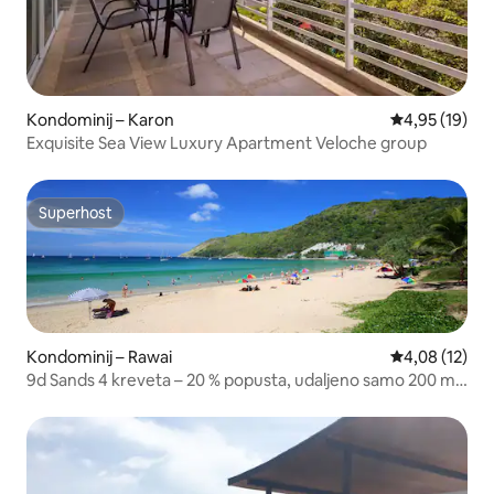
Kondominij – Karon
Prosječna ocje
4,95 (19)
Exquisite Sea View Luxury Apartment Veloche group
Superhost
Superhost
Kondominij – Rawai
Prosječna ocje
4,08 (12)
9d Sands 4 kreveta – 20 % popusta, udaljeno samo 200 m
od poznate plaže