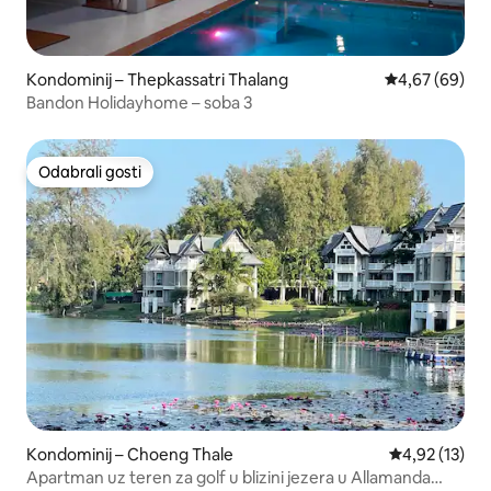
Kondominij – Thepkassatri Thalang
Prosječna ocje
4,67 (69)
Bandon Holidayhome – soba 3
Odabrali gosti
Odabrali gosti
Kondominij – Choeng Thale
Prosječna ocje
4,92 (13)
Apartman uz teren za golf u blizini jezera u Allamanda