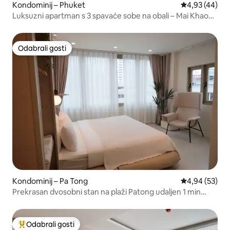
Kondominij – Phuket
Prosječna ocje
4,93 (44)
Luksuzni apartman s 3 spavaće sobe na obali – Mai Khao
Phuket
Odabrali gosti
Odabrali gosti
Kondominij – Pa Tong
Prosječna ocje
4,94 (53)
Prekrasan dvosobni stan na plaži Patong udaljen 1 min
hoda
Odabrali gosti
Među najviše rangiranima s oznakom „Odabrali gosti”