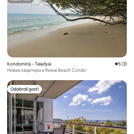
Superhost
Kondominij – Taladyai
Prosječna
5 (3)
Новая квартира в Rawai Beach Condo
Odabrali gosti
Odabrali gosti