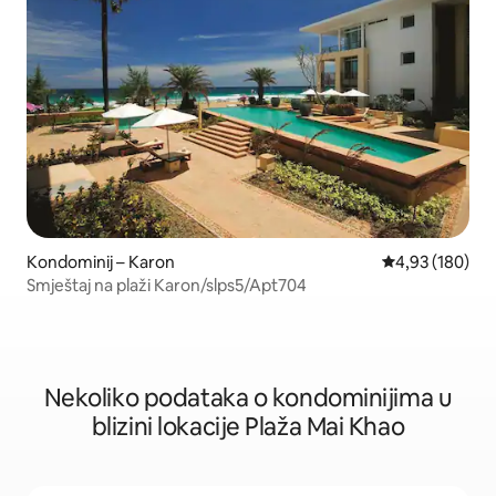
Kondominij – Karon
Prosječna ocjen
4,93 (180)
Smještaj na plaži Karon/slps5/Apt704
Nekoliko podataka o kondominijima u
blizini lokacije Plaža Mai Khao