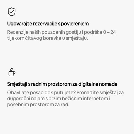
Ugovarajte rezervacije s povjerenjem
Recenzije naših pouzdanih gostiju i podrška 0 – 24
tijekom čitavog boravka u smještaju.
Smještaji s radnim prostorom za digitalne nomade
Obavljate posao dok putujete? Pronađite smještaj za
dugoročni najam s brzim bežičnim internetom i
posebnim prostorom za rad.