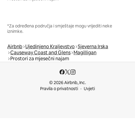
*Za određena područja i smještaje mogu vrijediti neke
iznimke.
Airbnb
Ujedinjeno Kraljevstvo
Sjeverna Irska
Causeway Coast and Glens
Magilligan
Prostori za mjesečni najam
© 2026 Airbnb, Inc.
Pravila o privatnosti
Uvjeti