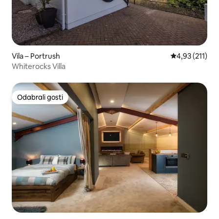
Vila – Portrush
Prosječna ocje
4,93 (211)
Whiterocks Villa
Odabrali gosti
Odabrali gosti