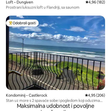
Loft – Dungiven
Prosječna ocjen
4,96 (182)
Prostrani luksuzni loft u Flandriji, sa saunom
Odabrali gosti
Među najviše rangiranima s oznakom „Odabrali gosti”
Kondominij – Castlerock
Prosječna ocjen
4,95 (206)
Stan uz more s 2 spavaće sobe i pogledom koji oduzima
Maksimalna udobnost i povoljne
dah