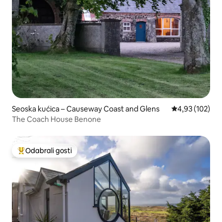
Seoska kućica – Causeway Coast and Glens
Prosječna ocjen
4,93 (102)
The Coach House Benone
Odabrali gosti
Među najviše rangiranima s oznakom „Odabrali gosti”