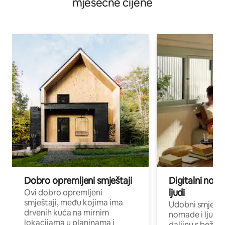
mjesečne cijene
Dobro opremljeni smještaji
Digitalni noma
ljudi
Ovi dobro opremljeni
smještaji, među kojima ima
Udobni smještaj
drvenih kuća na mirnim
nomade i ljude 
lokacijama u planinama i
daljinu s bežič