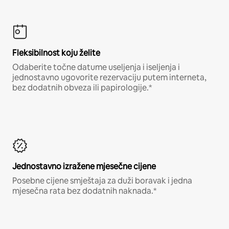
Fleksibilnost koju želite
Odaberite točne datume useljenja i iseljenja i
jednostavno ugovorite rezervaciju putem interneta,
bez dodatnih obveza ili papirologije.*
Jednostavno izražene mjesečne cijene
Posebne cijene smještaja za duži boravak i jedna
mjesečna rata bez dodatnih naknada.*