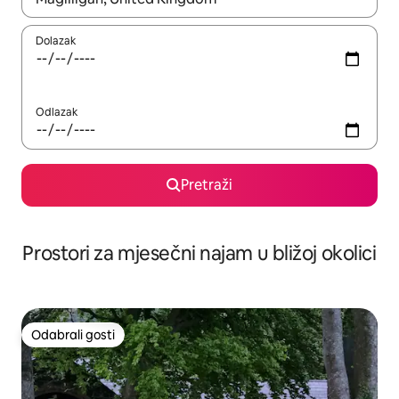
Dolazak
Odlazak
Pretraži
Prostori za mjesečni najam u bližoj okolici
Odabrali gosti
Odabrali gosti