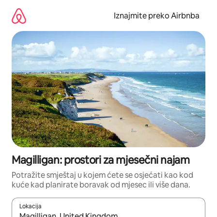
Prijeđi
na
Iznajmite preko Airbnba
sadržaj
Magilligan: prostori za mjesečni najam
Potražite smještaj u kojem ćete se osjećati kao kod
kuće kad planirate boravak od mjesec ili više dana.
Lokacija
Kada budu dostupni rezultati, moći ćete ih pregledati koristeći