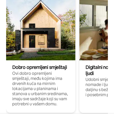
Dobro opremljeni smještaji
Digitalni noma
ljudi
Ovi dobro opremljeni
smještaji, među kojima ima
Udobni smještaj
drvenih kuća na mirnim
nomade i ljude 
lokacijama u planinama i
daljinu s bežič
stanova u urbanim sredinama,
i posebnim pro
imaju sve sadržaje koji su vam
potrebni u vašem domu.