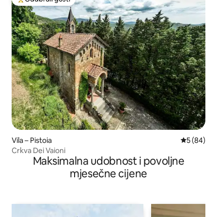
Među najviše rangiranima s oznakom „Odabrali gosti”
Vila – Pistoia
Prosječna o
5 (84)
Crkva Dei Vaioni
Maksimalna udobnost i povoljne
mjesečne cijene