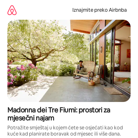
Prijeđi
na
Iznajmite preko Airbnba
sadržaj
Madonna dei Tre Fiumi: prostori za
mjesečni najam
Potražite smještaj u kojem ćete se osjećati kao kod
kuće kad planirate boravak od mjesec ili više dana.