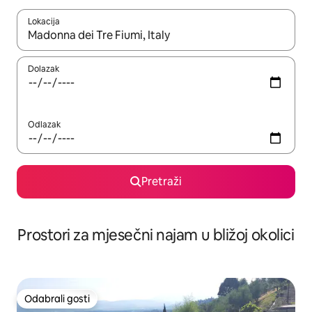
Lokacija
Kada budu dostupni rezultati, moći ćete ih pregledati koristeći
Dolazak
Odlazak
Pretraži
Prostori za mjesečni najam u bližoj okolici
Odabrali gosti
Odabrali gosti