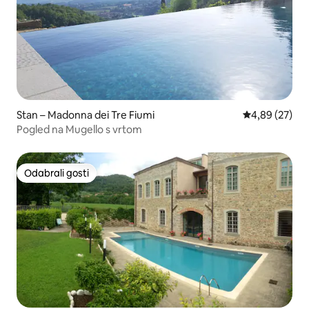
Stan – Madonna dei Tre Fiumi
Prosječna ocje
4,89 (27)
Pogled na Mugello s vrtom
Odabrali gosti
Odabrali gosti