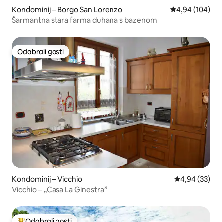
Kondominij – Borgo San Lorenzo
Prosječna ocjen
4,94 (104)
Šarmantna stara farma duhana s bazenom
Odabrali gosti
Odabrali gosti
Kondominij – Vicchio
Prosječna ocje
4,94 (33)
Vicchio – „Casa La Ginestra”
Odabrali gosti