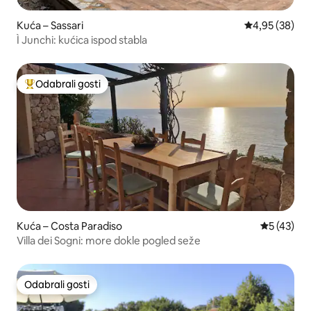
Kuća – Sassari
Prosječna ocje
4,95 (38)
Ì Junchi: kućica ispod stabla
Odabrali gosti
Među najviše rangiranima s oznakom „Odabrali gosti”
Kuća – Costa Paradiso
Prosječna 
5 (43)
Villa dei Sogni: more dokle pogled seže
Odabrali gosti
Odabrali gosti