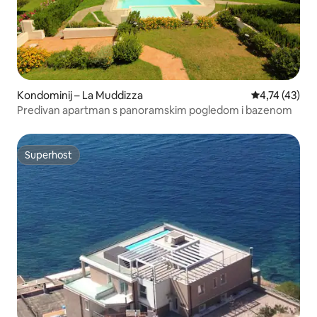
Kondominij – La Muddizza
Prosječna ocj
4,74 (43)
Predivan apartman s panoramskim pogledom i bazenom
Superhost
Superhost