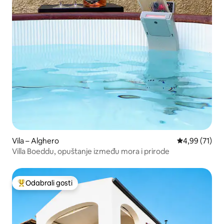
Vila – Alghero
Prosječna ocje
4,99 (71)
Villa Boeddu, opuštanje između mora i prirode
Odabrali gosti
Među najviše rangiranima s oznakom „Odabrali gosti”