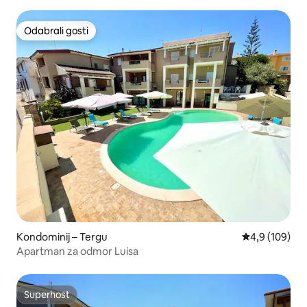
Odabrali gosti
Odabrali gosti
Kondominij – Tergu
Prosječna ocje
4,9 (109)
Apartman za odmor Luisa
Superhost
Superhost