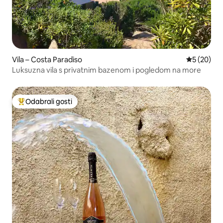
Vila – Costa Paradiso
Prosječna o
5 (20)
Luksuzna vila s privatnim bazenom i pogledom na more
Odabrali gosti
Među najviše rangiranima s oznakom „Odabrali gosti”