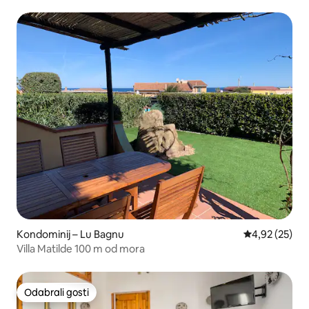
Kondominij – Lu Bagnu
Prosječna ocje
4,92 (25)
Villa Matilde 100 m od mora
Odabrali gosti
Odabrali gosti