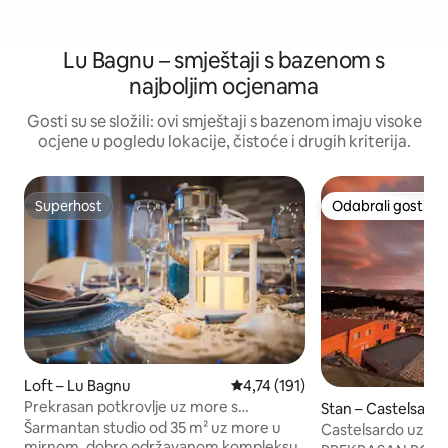
Lu Bagnu – smještaji s bazenom s
najboljim ocjenama
Gosti su se složili: ovi smještaji s bazenom imaju visoke
ocjene u pogledu lokacije, čistoće i drugih kriterija.
Superhost
Odabrali gosti
Superhost
Odabrali gosti
Loft – Lu Bagnu
Prosječna ocjena: 4,74/5, recenz
4,74 (191)
Prekrasan potkrovlje uz more s
Stan – Castelsard
bazenom
Šarmantan studio od 35 m² uz more u
Castelsardo uz obal
mirnom, dobro održavanom kompleksu