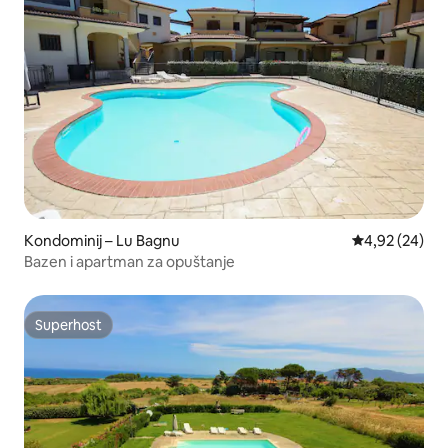
Kondominij – Lu Bagnu
Prosječna ocje
4,92 (24)
Bazen i apartman za opuštanje
Superhost
Superhost