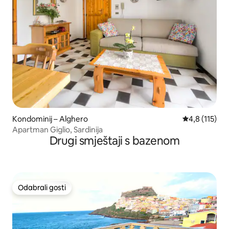
Kondominij – Alghero
Prosječna ocj
4,8 (115)
Apartman Giglio, Sardinija
Drugi smještaji s bazenom
Odabrali gosti
Odabrali gosti