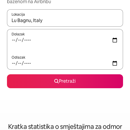
bazenom na Airbnbu
Lokacija
Kada budu dostupni rezultati, moći ćete ih pregledati koristeći
Dolazak
Odlazak
Pretraži
Kratka statistika o smještajima za odmor