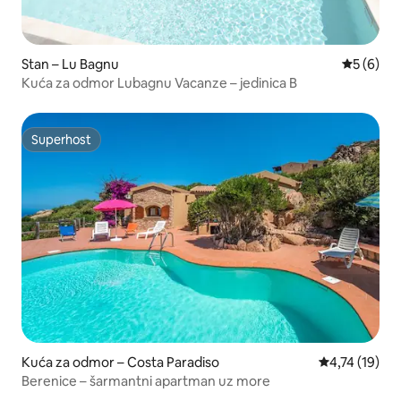
Stan – Lu Bagnu
Prosječna
5 (6)
Kuća za odmor Lubagnu Vacanze – jedinica B
Superhost
Superhost
Kuća za odmor – Costa Paradiso
Prosječna ocj
4,74 (19)
Berenice – šarmantni apartman uz more