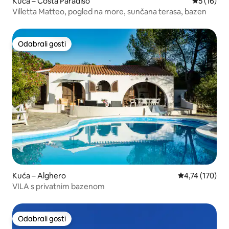
Kuća – Costa Paradiso
Prosječna 
5 (16)
Villetta Matteo, pogled na more, sunčana terasa, bazen
Odabrali gosti
Odabrali gosti
Kuća – Alghero
Prosječna ocjen
4,74 (170)
VILA s privatnim bazenom
Odabrali gosti
Odabrali gosti