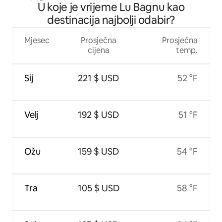
U koje je vrijeme Lu Bagnu kao
bazenom
destinacija najbolji odabir?
Mjesec
Prosječna
Prosječna
cijena
temp.
Sij
221 $ USD
52 °F
Velj
192 $ USD
51 °F
Ožu
159 $ USD
54 °F
Tra
105 $ USD
58 °F