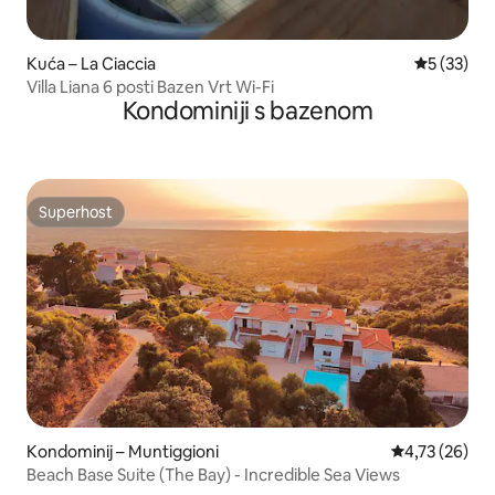
Kuća – La Ciaccia
Prosječna 
5 (33)
Villa Liana 6 posti Bazen Vrt Wi-Fi
Kondominiji s bazenom
Superhost
Superhost
Kondominij – Muntiggioni
Prosječna ocje
4,73 (26)
Beach Base Suite (The Bay) - Incredible Sea Views