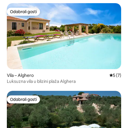
Odabrali gosti
Odabrali gosti
Vila – Alghero
Prosječna
5 (7)
Luksuzna vila u blizini plaža Alghera
Odabrali gosti
Odabrali gosti