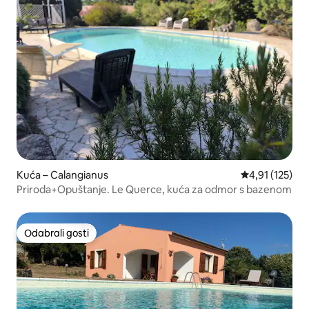
Kuća – Calangianus
Prosječna ocje
4,91 (125)
Priroda+Opuštanje. Le Querce, kuća za odmor s bazenom
Odabrali gosti
Odabrali gosti