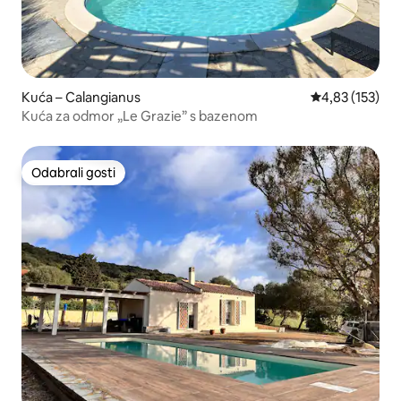
Kuća – Calangianus
Prosječna ocjen
4,83 (153)
Kuća za odmor „Le Grazie” s bazenom
Odabrali gosti
Odabrali gosti