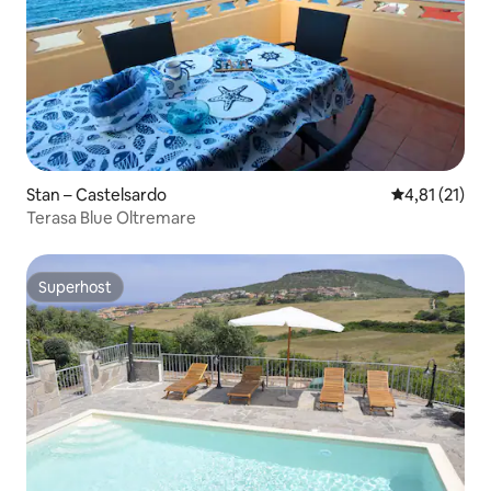
Stan – Castelsardo
Prosječna ocj
4,81 (21)
Terasa Blue Oltremare
Superhost
Superhost