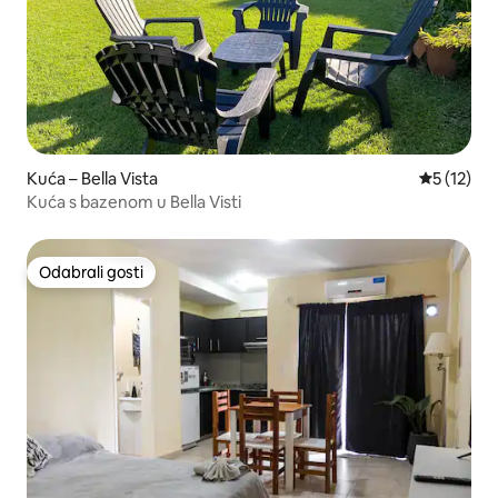
Kuća – Bella Vista
Prosječna 
5 (12)
Kuća s bazenom u Bella Visti
Odabrali gosti
Odabrali gosti