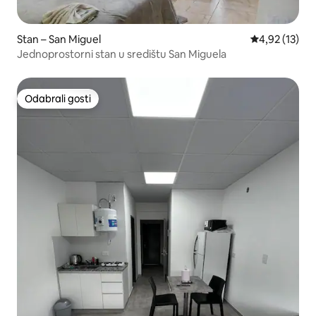
Stan – San Miguel
Prosječna ocje
4,92 (13)
Jednoprostorni stan u središtu San Miguela
Odabrali gosti
Odabrali gosti