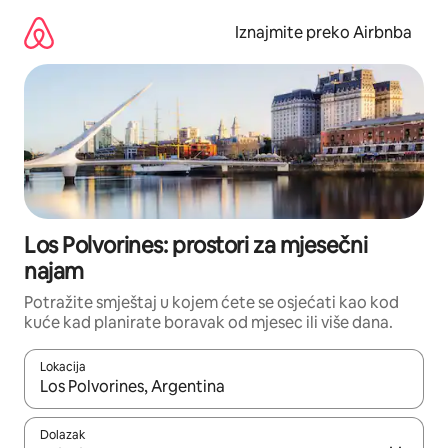
Prijeđi
na
Iznajmite preko Airbnba
sadržaj
Los Polvorines: prostori za mjesečni
najam
Potražite smještaj u kojem ćete se osjećati kao kod
kuće kad planirate boravak od mjesec ili više dana.
Lokacija
Kada budu dostupni rezultati, moći ćete ih pregledati koristeći
Dolazak