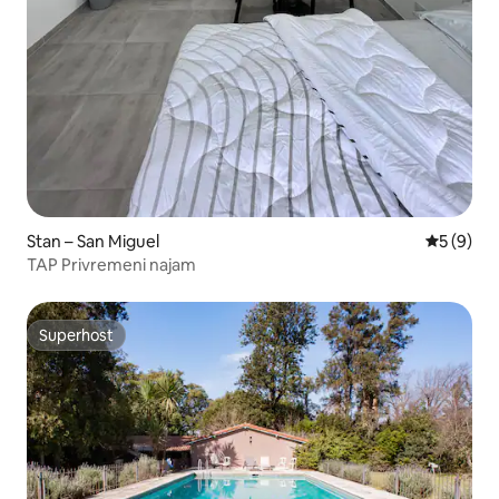
Stan – San Miguel
Prosječna
5 (9)
TAP Privremeni najam
Superhost
Superhost