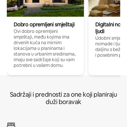
Dobro opremljeni smještaji
Digitalni noma
ljudi
Ovi dobro opremljeni
smještaji, među kojima ima
Udobni smještaj
drvenih kuća na mirnim
nomade i ljude 
lokacijama u planinama i
daljinu s bežič
stanova u urbanim sredinama,
i posebnim pro
imaju sve sadržaje koji su vam
potrebni u vašem domu.
Sadržaji i prednosti za one koji planiraju
duži boravak