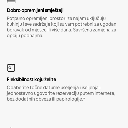
Dobro opremljeni smještaji
Potpuno opremljeni prostori za najam uključuju
kuhinju i sve sadržaje koji su vam potrebni za ugodan
boravak od mjesec ili više dana. Savršena zamjena za
opciju podnajma.
Fleksibilnost koju želite
Odaberite točne datume useljenja i iseljenja i
jednostavno ugovorite rezervaciju putem interneta,
bez dodatnih obveza ili papirologije.*