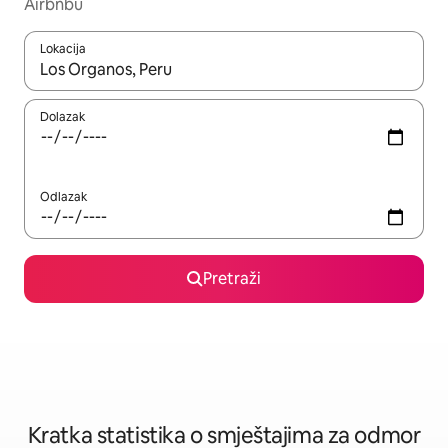
Airbnbu
Lokacija
Kada budu dostupni rezultati, moći ćete ih pregledati koristeći
Dolazak
Odlazak
Pretraži
Kratka statistika o smještajima za odmor