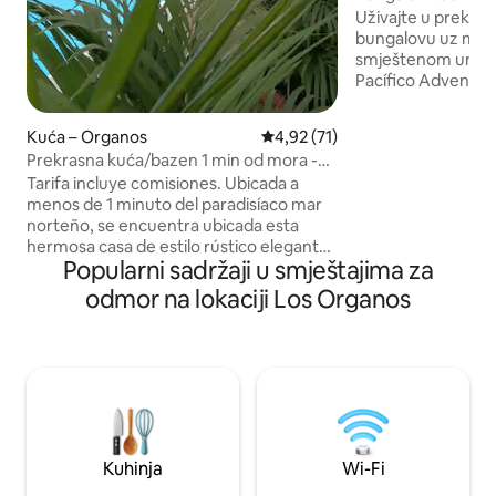
Velerosu.
Uživajte u prekra
bungalovu uz more
smještenom unut
Pacífico Adventures. Idealan za
osoba, nudi 3 udo
privatnu terasu s
Kuća – Organos
Prosječna ocjena: 4,92/5, recen
4,92 (71)
ležaljkom, blagova
Prekrasna kuća/bazen 1 min od mora -
zelenim površinam
Los Órganos
Tarifa incluye comisiones. Ubicada a
pristupom plaži. Također ima vanjsku
menos de 1 minuto del paradisíaco mar
čajnu kuhinju, pot
norteño, se encuentra ubicada esta
priborom za kuhan
hermosa casa de estilo rústico elegante.
ćete se opustiti i u
Popularni sadržaji u smještajima za
Equipada con todo lo necesario para que
spektakularnom p
tu estadía sea inolvidable. Nuestra
terasa Muzeja mor
odmor na lokaciji Los Organos
amplia terraza con piscina es el lugar
ideal para esos momentos de relax q
tanto buscas, cuenta con cómodas
tumbonas, hamacas y comedor exterior.
El garaje es techado y tiene capacidad
para dos vehículos. Brindamos
comodidad, privacidad y seguridad a
nuestros huéspedes.
Kuhinja
Wi-Fi