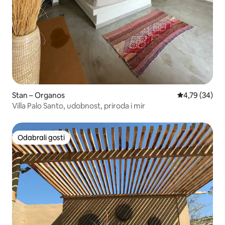
Stan – Organos
Prosječna ocje
4,79 (34)
Villa Palo Santo, udobnost, priroda i mir
Odabrali gosti
Odabrali gosti