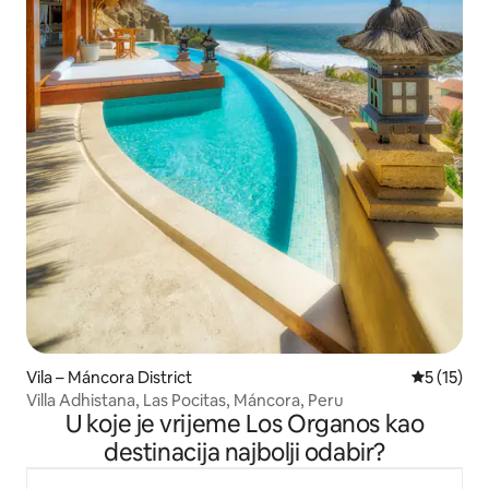
Vila – Máncora District
Prosječna 
5 (15)
Villa Adhistana, Las Pocitas, Máncora, Peru
U koje je vrijeme Los Organos kao
destinacija najbolji odabir?