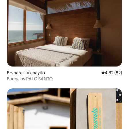
Brvnara – Vichayito
Prosječna ocje
4,82 (82)
Bungalov PALO SANTO