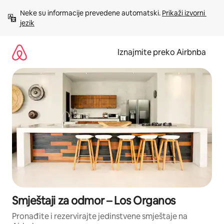
Prijeđi
Neke su informacije prevedene automatski. 
Prikaži izvorni 
na
jezik
sadržaj
Iznajmite preko Airbnba
Smještaji za odmor – Los Organos
Pronađite i rezervirajte jedinstvene smještaje na