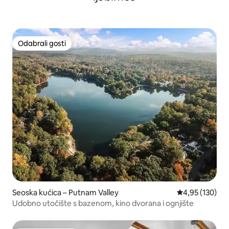
Odabrali gosti
Odabrali gosti
Seoska kućica – Putnam Valley
Prosječna ocjen
4,95 (130)
Udobno utočište s bazenom, kino dvorana i ognjište