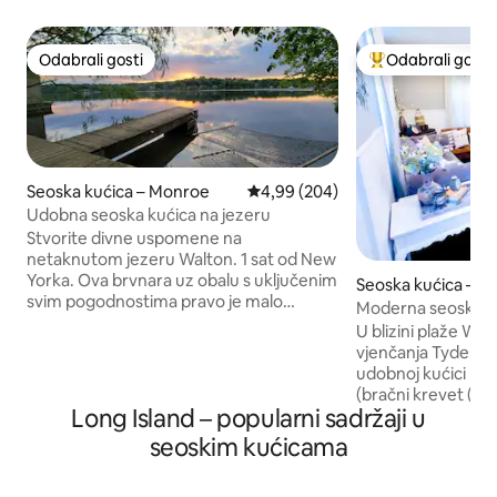
Odabrali gosti
Odabrali gosti
Odabrali gosti
Među najviše ran
Seoska kućica – Monroe
Prosječna ocjena: 4,99/5, recenzi
4,99 (204)
Udobna seoska kućica na jezeru
Stvorite divne uspomene na
netaknutom jezeru Walton. 1 sat od New
Yorka. Ova brvnara uz obalu s uključenim
Seoska kućica – Mi
svim pogodnostima pravo je malo
Moderna seoska ku
utočište! Rustikalno, robusno, osjećaj
| Pješice do plaže i
U blizini plaže Wal
kao da ste daleko od svega, a samo 2
vjenčanja Tyde! Od
milje od grada. Ima 2 pristaništa, viseću
udobnoj kućici na 
ležaljku iznad vode i ognjište🔥. Uživajte
(bračni krevet (Kin
u zalascima sunca bez obzira na
Long Island – popularni sadržaji u
(Queen-size) i dva
temperaturu, bilo iznutra ili izvana, ili u
kupaonicom u src
seoskim kućicama
kavi u kolibi na stablu! Gladni ste?
Savršeno za obite
Preveslajte🛶 jezero do tacosa🌮 i pića🍸.
vjenčanjima ili posj
Unutrašnjost ima retro i antikni dekor,