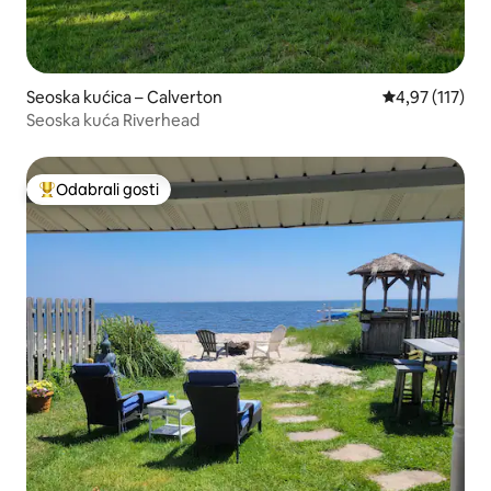
Seoska kućica – Calverton
Prosječna ocjen
4,97 (117)
Seoska kuća Riverhead
Odabrali gosti
Među najviše rangiranima s oznakom „Odabrali gosti”