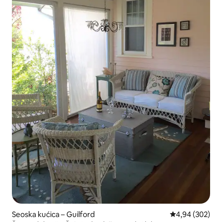
Seoska kućica – Guilford
Prosječna ocjen
4,94 (302)