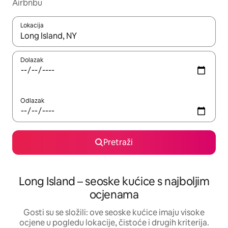
Airbnbu
Lokacija
Kada budu dostupni rezultati, moći ćete ih pregledati koristeći
Dolazak
Odlazak
Pretraži
Long Island – seoske kućice s najboljim
ocjenama
Gosti su se složili: ove seoske kućice imaju visoke
ocjene u pogledu lokacije, čistoće i drugih kriterija.