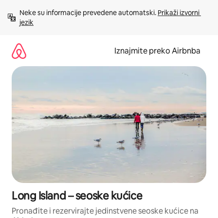
Prijeđi
Neke su informacije prevedene automatski. 
Prikaži izvorni 
na
jezik
sadržaj
Iznajmite preko Airbnba
Long Island – seoske kućice
Pronađite i rezervirajte jedinstvene seoske kućice na