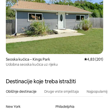
Seoska kućica – Kings Park
Prosječna ocjen
4,83 (201)
Udobna seoska kućica uz rijeku
Destinacije koje treba istražiti
Obližnje destinacije
Druge vrste smještaja
Najpopularnije
New York
Philadelphia