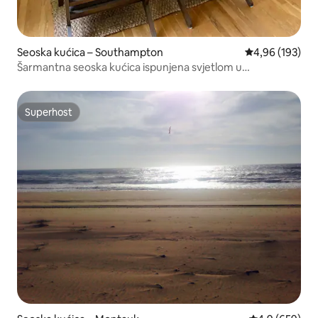
Seoska kućica – Southampton
Prosječna ocjen
4,96 (193)
Šarmantna seoska kućica ispunjena svjetlom u
Southamptonu
Superhost
Superhost