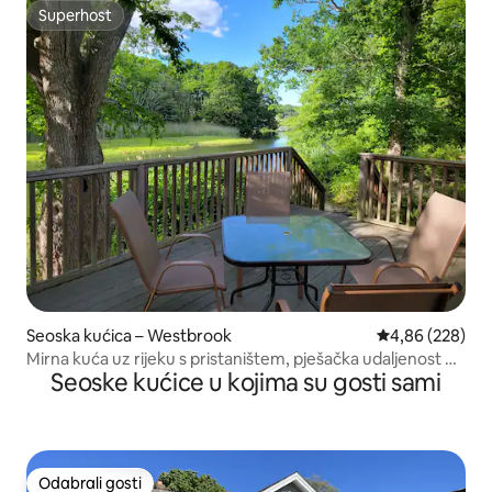
Superhost
Superhost
Seoska kućica – Westbrook
Prosječna ocjen
4,86 (228)
Mirna kuća uz rijeku s pristaništem, pješačka udaljenost od
Seoske kućice u kojima su gosti sami
plaže
Odabrali gosti