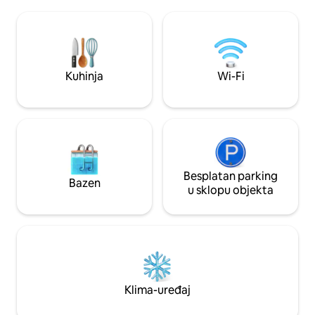
moderni smještaj u
moderne uređaje, kamin♨️ i snažan Wi-
potpuno opremljen
Fi. Uključuje BESPLATNA drva za ogrjev,
dvorište s vanjski
BEZ NAKNADE ZA ČIŠĆENJE/KUĆNE
obalnu atmosferu.
LJUBIMCE🐕
proslavite u Tydeu,
trijemu i završite 
Kuhinja
Wi-Fi
Udobnost, stil i lo
nezaboravnom bo
Besplatan parking
Bazen
u sklopu objekta
Klima-uređaj