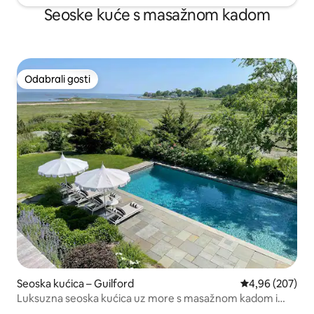
Seoske kuće s masažnom kadom
Odabrali gosti
Odabrali gosti
Seoska kućica – Guilford
Prosječna ocjen
4,96 (207)
Luksuzna seoska kućica uz more s masažnom kadom i
bazenom