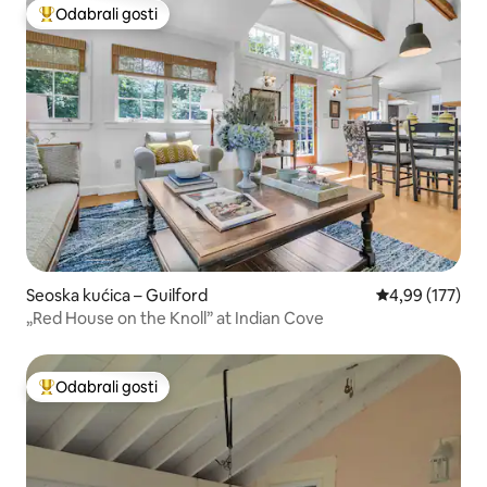
Odabrali gosti
Među najviše rangiranima s oznakom „Odabrali gosti”
Seoska kućica – Guilford
Prosječna ocjen
4,99 (177)
„Red House on the Knoll” at Indian Cove
Odabrali gosti
Među najviše rangiranima s oznakom „Odabrali gosti”