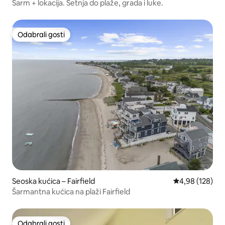
Šarm + lokacija. Šetnja do plaže, grada i luke.
Odabrali gosti
Odabrali gosti
Seoska kućica – Fairfield
Prosječna ocjen
4,98 (128)
Šarmantna kućica na plaži Fairfield
Odabrali gosti