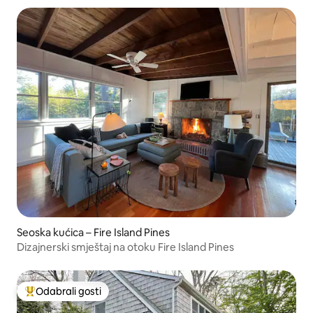
Seoska kućica – Fire Island Pines
Dizajnerski smještaj na otoku Fire Island Pines
Odabrali gosti
Među najviše rangiranima s oznakom „Odabrali gosti”