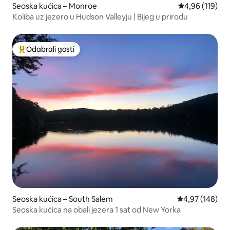
Seoska kućica – Monroe
Prosječna ocjen
4,96 (119)
Koliba uz jezero u Hudson Valleyju | Bijeg u prirodu
Odabrali gosti
Među najviše rangiranima s oznakom „Odabrali gosti”
Seoska kućica – South Salem
Prosječna ocjen
4,97 (148)
Seoska kućica na obali jezera 1 sat od New Yorka