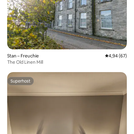
Stan – Freuchie
Prosječna ocje
4,94 (67)
The Old Linen Mill
Superhost
Superhost