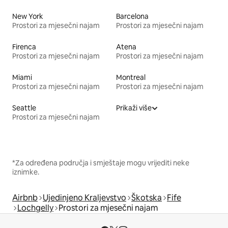
New York
Barcelona
Prostori za mjesečni najam
Prostori za mjesečni najam
Firenca
Atena
Prostori za mjesečni najam
Prostori za mjesečni najam
Miami
Montreal
Prostori za mjesečni najam
Prostori za mjesečni najam
Seattle
Prikaži više
Prostori za mjesečni najam
*Za određena područja i smještaje mogu vrijediti neke
iznimke.
Airbnb
Ujedinjeno Kraljevstvo
Škotska
Fife
Lochgelly
Prostori za mjesečni najam