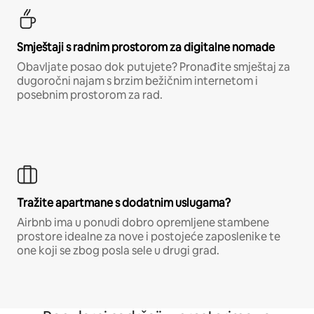
Smještaji s radnim prostorom za digitalne nomade
Obavljate posao dok putujete? Pronađite smještaj za
dugoročni najam s brzim bežičnim internetom i
posebnim prostorom za rad.
Tražite apartmane s dodatnim uslugama?
Airbnb ima u ponudi dobro opremljene stambene
prostore idealne za nove i postojeće zaposlenike te
one koji se zbog posla sele u drugi grad.