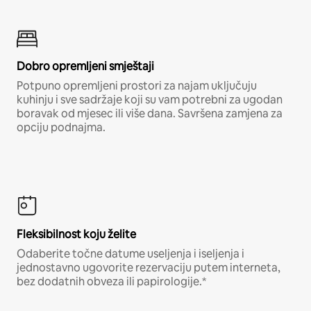
Dobro opremljeni smještaji
Potpuno opremljeni prostori za najam uključuju
kuhinju i sve sadržaje koji su vam potrebni za ugodan
boravak od mjesec ili više dana. Savršena zamjena za
opciju podnajma.
Fleksibilnost koju želite
Odaberite točne datume useljenja i iseljenja i
jednostavno ugovorite rezervaciju putem interneta,
bez dodatnih obveza ili papirologije.*