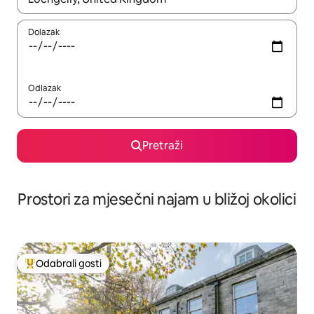
Dolazak
Odlazak
Pretraži
Prostori za mjesečni najam u bližoj okolici
Odabrali gosti
Među najviše rangiranima s oznakom „Odabrali gosti”