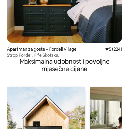
Apartman za goste – Fordell Village
Prosječna oc
5 (224)
Strop Fordell, Fife Škotska.
Maksimalna udobnost i povoljne
mjesečne cijene