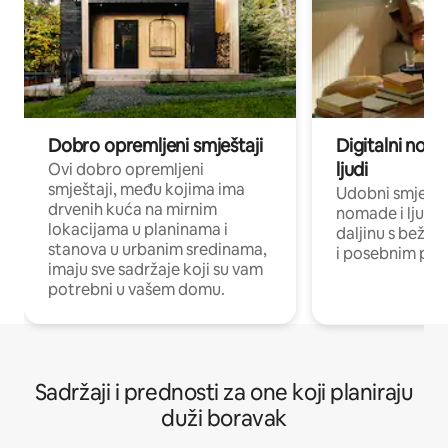
Dobro opremljeni smještaji
Digitalni noma
ljudi
Ovi dobro opremljeni
smještaji, među kojima ima
Udobni smještaj
drvenih kuća na mirnim
nomade i ljude 
lokacijama u planinama i
daljinu s bežič
stanova u urbanim sredinama,
i posebnim pro
imaju sve sadržaje koji su vam
potrebni u vašem domu.
Sadržaji i prednosti za one koji planiraju
duži boravak