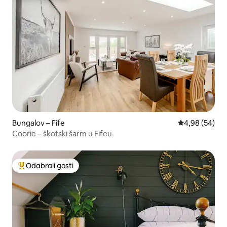
Bungalov – Fife
Prosječna ocje
4,98 (54)
Coorie – škotski šarm u Fifeu
Odabrali gosti
Među najviše rangiranima s oznakom „Odabrali gosti”