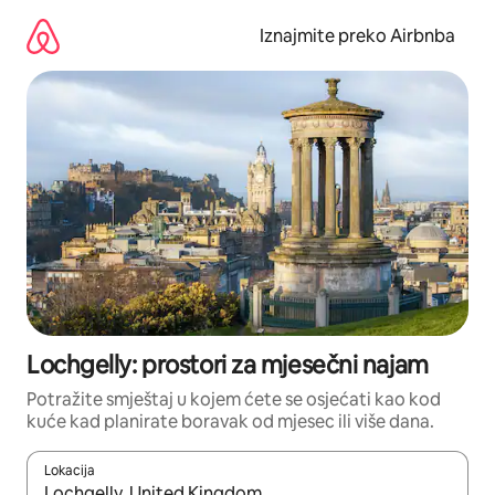
Prijeđi
na
Iznajmite preko Airbnba
sadržaj
Lochgelly: prostori za mjesečni najam
Potražite smještaj u kojem ćete se osjećati kao kod
kuće kad planirate boravak od mjesec ili više dana.
Lokacija
Kada budu dostupni rezultati, moći ćete ih pregledati koristeći