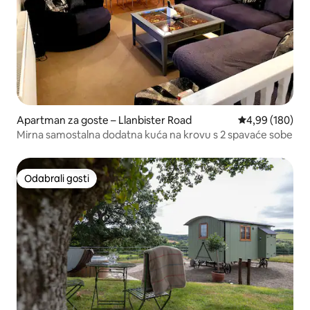
Apartman za goste – Llanbister Road
Prosječna ocjen
4,99 (180)
Mirna samostalna dodatna kuća na krovu s 2 spavaće sobe
Odabrali gosti
Odabrali gosti