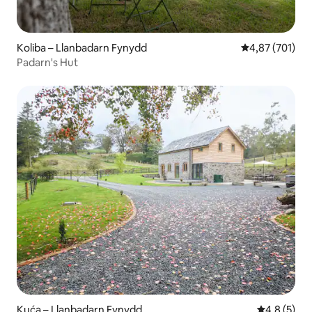
Koliba – Llanbadarn Fynydd
Prosječna ocjen
4,87 (701)
Padarn's Hut
Kuća – Llanbadarn Fynydd
Prosječna o
4,8 (5)