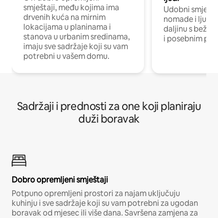
smještaji, među kojima ima
Udobni smještaj
drvenih kuća na mirnim
nomade i ljude 
lokacijama u planinama i
daljinu s bežič
stanova u urbanim sredinama,
i posebnim pro
imaju sve sadržaje koji su vam
potrebni u vašem domu.
Sadržaji i prednosti za one koji planiraju
duži boravak
Dobro opremljeni smještaji
Potpuno opremljeni prostori za najam uključuju
kuhinju i sve sadržaje koji su vam potrebni za ugodan
boravak od mjesec ili više dana. Savršena zamjena za