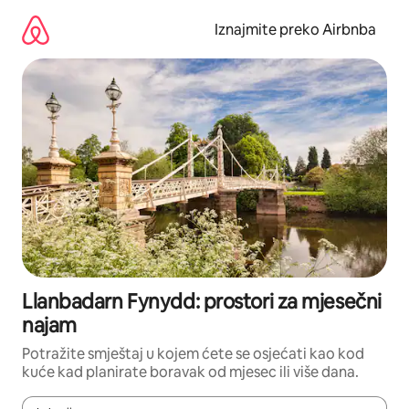
Prijeđi
na
Iznajmite preko Airbnba
sadržaj
Llanbadarn Fynydd: prostori za mjesečni
najam
Potražite smještaj u kojem ćete se osjećati kao kod
kuće kad planirate boravak od mjesec ili više dana.