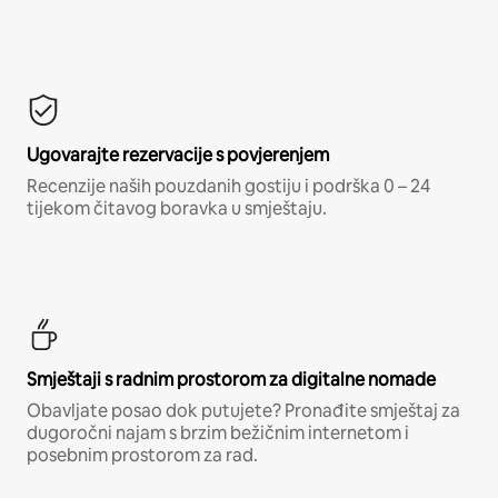
Ugovarajte rezervacije s povjerenjem
Recenzije naših pouzdanih gostiju i podrška 0 – 24
tijekom čitavog boravka u smještaju.
Smještaji s radnim prostorom za digitalne nomade
Obavljate posao dok putujete? Pronađite smještaj za
dugoročni najam s brzim bežičnim internetom i
posebnim prostorom za rad.