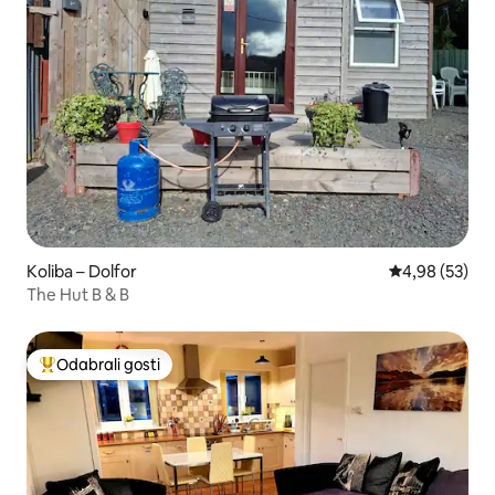
Koliba – Dolfor
Prosječna ocje
4,98 (53)
The Hut B & B
Odabrali gosti
Među najviše rangiranima s oznakom „Odabrali gosti”