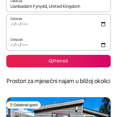
Lokacija
Kada budu dostupni rezultati, moći ćete ih pregledati koristeći
Dolazak
Odlazak
Pretraži
Prostori za mjesečni najam u bližoj okolici
Odabrali gosti
Među najviše rangiranima s oznakom „Odabrali gosti”