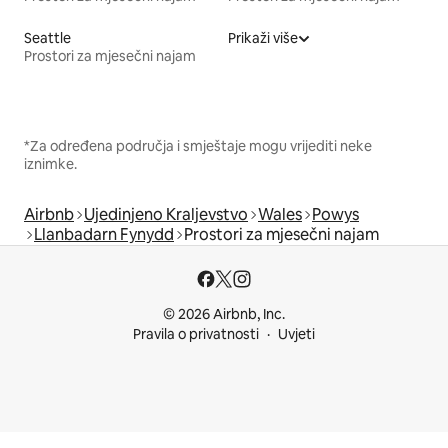
Seattle
Prikaži više
Prostori za mjesečni najam
*Za određena područja i smještaje mogu vrijediti neke
iznimke.
Airbnb
Ujedinjeno Kraljevstvo
Wales
Powys
Llanbadarn Fynydd
Prostori za mjesečni najam
© 2026 Airbnb, Inc.
Pravila o privatnosti
Uvjeti