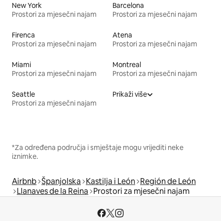
New York
Barcelona
Prostori za mjesečni najam
Prostori za mjesečni najam
Firenca
Atena
Prostori za mjesečni najam
Prostori za mjesečni najam
Miami
Montreal
Prostori za mjesečni najam
Prostori za mjesečni najam
Seattle
Prikaži više
Prostori za mjesečni najam
*Za određena područja i smještaje mogu vrijediti neke
iznimke.
Airbnb
Španjolska
Kastilja i León
Región de León
Llanaves de la Reina
Prostori za mjesečni najam