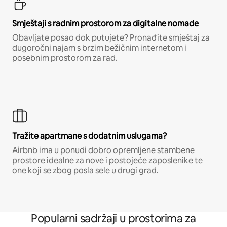
Smještaji s radnim prostorom za digitalne nomade
Obavljate posao dok putujete? Pronađite smještaj za
dugoročni najam s brzim bežičnim internetom i
posebnim prostorom za rad.
Tražite apartmane s dodatnim uslugama?
Airbnb ima u ponudi dobro opremljene stambene
prostore idealne za nove i postojeće zaposlenike te
one koji se zbog posla sele u drugi grad.
Popularni sadržaji u prostorima za