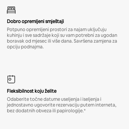
Dobro opremljeni smještaji
Potpuno opremljeni prostori za najam uključuju
kuhinju i sve sadržaje koji su vam potrebni za ugodan
boravak od mjesec ili više dana. Savršena zamjena za
opciju podnajma.
Fleksibilnost koju želite
Odaberite točne datume useljenja i iseljenja i
jednostavno ugovorite rezervaciju putem interneta,
bez dodatnih obveza ili papirologije.*