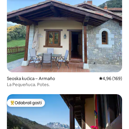
Seoska kućica – Armaño
Prosječna ocjen
4,96 (169)
La Pequeñuca. Potes.
Odabrali gosti
Među najviše rangiranima s oznakom „Odabrali gosti”