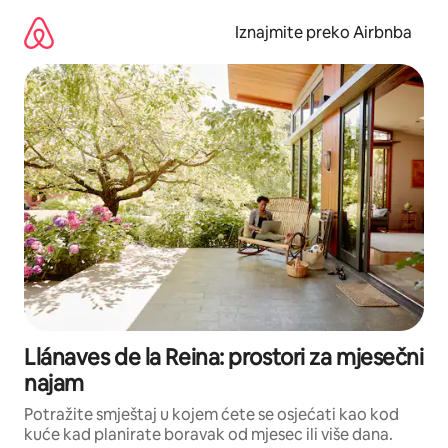
Prijeđi
na
Iznajmite preko Airbnba
sadržaj
Llánaves de la Reina: prostori za mjesečni
najam
Potražite smještaj u kojem ćete se osjećati kao kod
kuće kad planirate boravak od mjesec ili više dana.