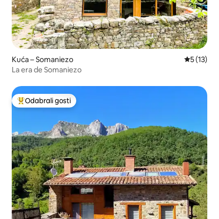
Kuća – Somaniezo
Prosječna 
5 (13)
La era de Somaniezo
Odabrali gosti
Među najviše rangiranima s oznakom „Odabrali gosti”