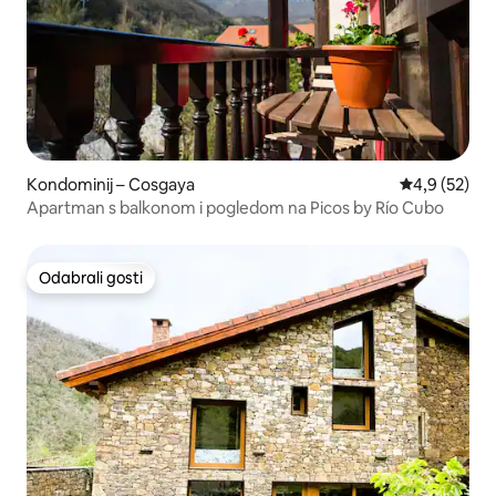
Kondominij – Cosgaya
Prosječna ocj
4,9 (52)
Apartman s balkonom i pogledom na Picos by Río Cubo
Odabrali gosti
Odabrali gosti