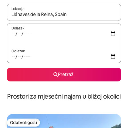
Lokacija
Kada budu dostupni rezultati, moći ćete ih pregledati koristeći
Dolazak
Odlazak
Pretraži
Prostori za mjesečni najam u bližoj okolici
Odabrali gosti
Odabrali gosti