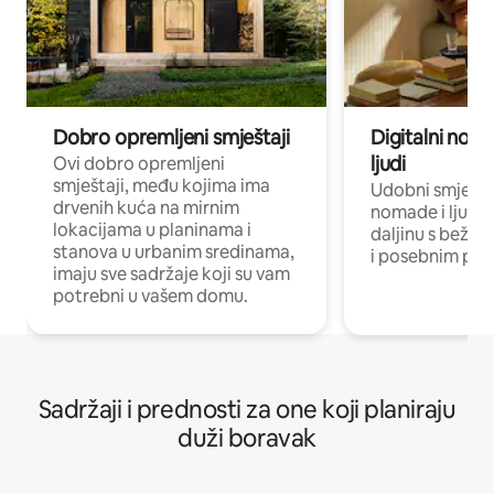
Dobro opremljeni smještaji
Digitalni noma
ljudi
Ovi dobro opremljeni
smještaji, među kojima ima
Udobni smještaj
drvenih kuća na mirnim
nomade i ljude 
lokacijama u planinama i
daljinu s bežič
stanova u urbanim sredinama,
i posebnim pro
imaju sve sadržaje koji su vam
potrebni u vašem domu.
Sadržaji i prednosti za one koji planiraju
duži boravak