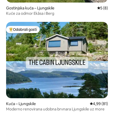
Gostinjska kuća – Ljungskile
Prosječna
5 (8)
Kuće za odmor Ekåsa i Berg
Odabrali gosti
Među najviše rangiranima s oznakom „Odabrali gosti”
Kuća – Ljungskile
Prosječna ocje
4,99 (81)
Moderno renovirana udobna brvnara Ljungskile uz more