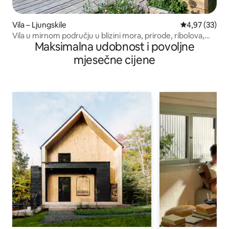
Vila – Ljungskile
Prosječna ocje
4,97 (33)
Vila u mirnom području u blizini mora, prirode, ribolova,
Maksimalna udobnost i povoljne
golfa
mjesečne cijene