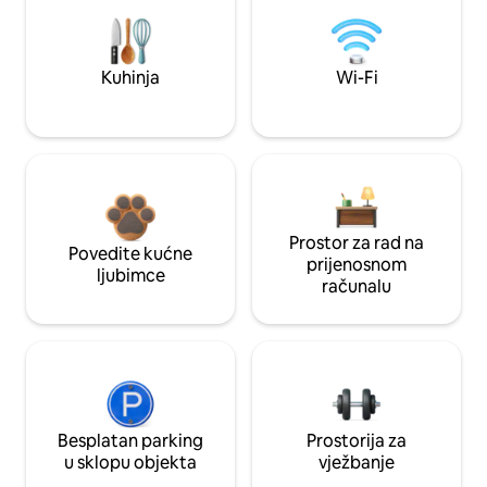
Kuhinja
Wi-Fi
Prostor za rad na
Povedite kućne
prijenosnom
ljubimce
računalu
Besplatan parking
Prostorija za
u sklopu objekta
vježbanje