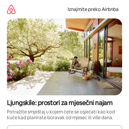
Prijeđi
na
Iznajmite preko Airbnba
sadržaj
Ljungskile: prostori za mjesečni najam
Potražite smještaj u kojem ćete se osjećati kao kod
kuće kad planirate boravak od mjesec ili više dana.