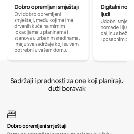
Dobro opremljeni smještaji
Digitalni noma
ljudi
Ovi dobro opremljeni
smještaji, među kojima ima
Udobni smještaj
drvenih kuća na mirnim
nomade i ljude 
lokacijama u planinama i
daljinu s bežič
stanova u urbanim sredinama,
i posebnim pro
imaju sve sadržaje koji su vam
potrebni u vašem domu.
Sadržaji i prednosti za one koji planiraju
duži boravak
Dobro opremljeni smještaji