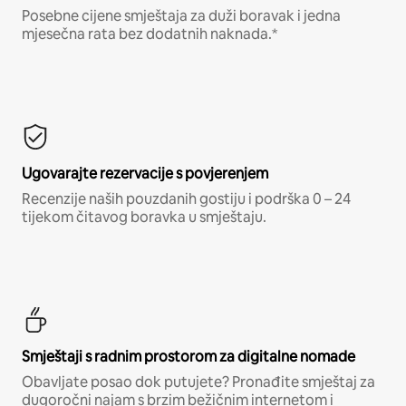
Posebne cijene smještaja za duži boravak i jedna
mjesečna rata bez dodatnih naknada.*
Ugovarajte rezervacije s povjerenjem
Recenzije naših pouzdanih gostiju i podrška 0 – 24
tijekom čitavog boravka u smještaju.
Smještaji s radnim prostorom za digitalne nomade
Obavljate posao dok putujete? Pronađite smještaj za
dugoročni najam s brzim bežičnim internetom i