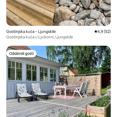
Gostinjska kuća – Ljungskile
Prosječna ocj
4,9 (52)
Gostinjska kuća u Lyckorni, Ljungskile
Odabrali gosti
Odabrali gosti