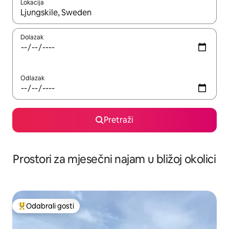
Lokacija
Kada budu dostupni rezultati, moći ćete ih pregledati koristeći
Dolazak
Odlazak
Pretraži
Prostori za mjesečni najam u bližoj okolici
Odabrali gosti
Među najviše rangiranima s oznakom „Odabrali gosti”