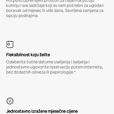
Potpuno opremljeni prostori za najam uključuju
kuhinju i sve sadržaje koji su vam potrebni za ugodan
boravak od mjesec ili više dana. Savršena zamjena za
opciju podnajma.
Fleksibilnost koju želite
Odaberite točne datume useljenja i iseljenja i
jednostavno ugovorite rezervaciju putem interneta,
bez dodatnih obveza ili papirologije.*
Jednostavno izražene mjesečne cijene