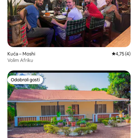
Kuća – Moshi
Prosječna oc
4,75 (4)
Volim Afriku
Odabrali gosti
Odabrali gosti