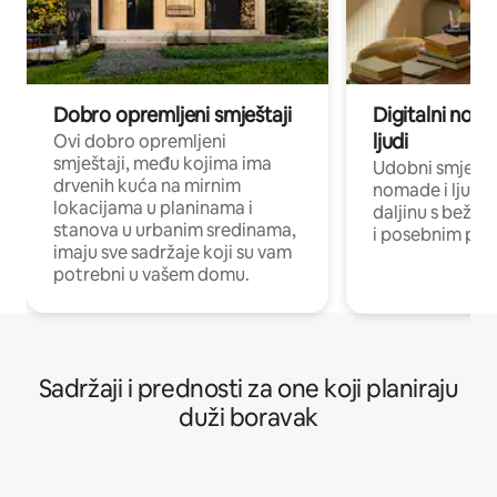
Dobro opremljeni smještaji
Digitalni noma
ljudi
Ovi dobro opremljeni
smještaji, među kojima ima
Udobni smještaj
drvenih kuća na mirnim
nomade i ljude 
lokacijama u planinama i
daljinu s bežič
stanova u urbanim sredinama,
i posebnim pro
imaju sve sadržaje koji su vam
potrebni u vašem domu.
Sadržaji i prednosti za one koji planiraju
duži boravak