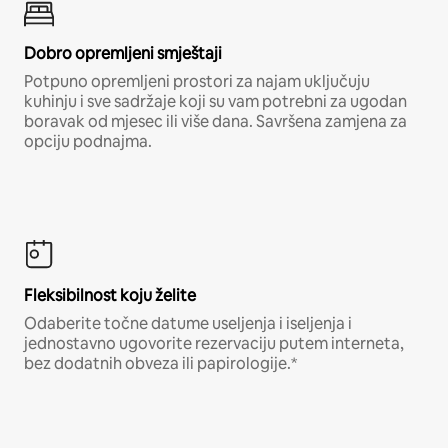
Dobro opremljeni smještaji
Potpuno opremljeni prostori za najam uključuju
kuhinju i sve sadržaje koji su vam potrebni za ugodan
boravak od mjesec ili više dana. Savršena zamjena za
opciju podnajma.
Fleksibilnost koju želite
Odaberite točne datume useljenja i iseljenja i
jednostavno ugovorite rezervaciju putem interneta,
bez dodatnih obveza ili papirologije.*