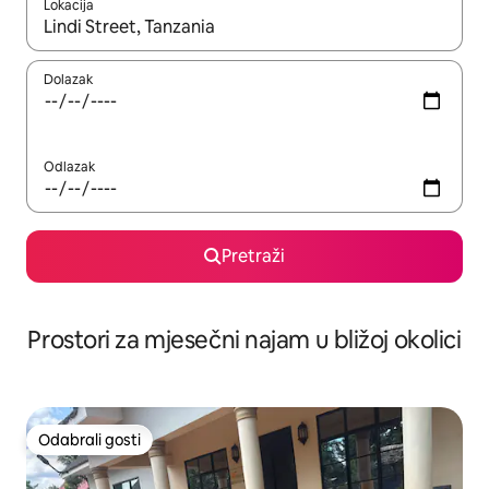
Lokacija
Kada budu dostupni rezultati, moći ćete ih pregledati koristeći
Dolazak
Odlazak
Pretraži
Prostori za mjesečni najam u bližoj okolici
Odabrali gosti
Odabrali gosti