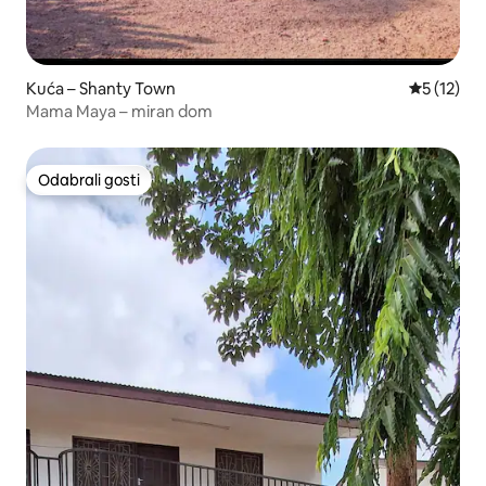
Kuća – Shanty Town
Prosječna 
5 (12)
Mama Maya – miran dom
Odabrali gosti
Odabrali gosti