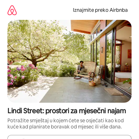
Prijeđi
na
Iznajmite preko Airbnba
sadržaj
Lindi Street: prostori za mjesečni najam
Potražite smještaj u kojem ćete se osjećati kao kod
kuće kad planirate boravak od mjesec ili više dana.