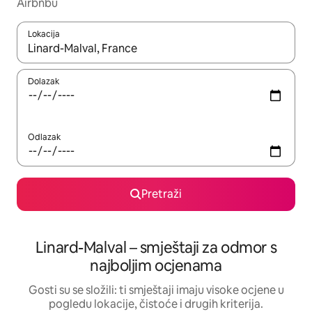
Airbnbu
Lokacija
Kada budu dostupni rezultati, moći ćete ih pregledati koristeći
Dolazak
Odlazak
Pretraži
Linard-Malval – smještaji za odmor s
najboljim ocjenama
Gosti su se složili: ti smještaji imaju visoke ocjene u
pogledu lokacije, čistoće i drugih kriterija.