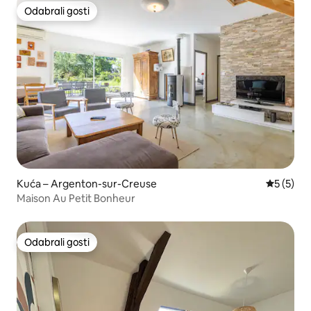
Odabrali gosti
Odabrali gosti
Kuća – Argenton-sur-Creuse
Prosječna
5 (5)
Maison Au Petit Bonheur
Odabrali gosti
Odabrali gosti