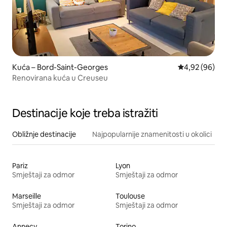
Kuća – Bord-Saint-Georges
Prosječna ocje
4,92 (96)
Renovirana kuća u Creuseu
Destinacije koje treba istražiti
Obližnje destinacije
Najpopularnije znamenitosti u okolici
Pariz
Lyon
Smještaji za odmor
Smještaji za odmor
Marseille
Toulouse
Smještaji za odmor
Smještaji za odmor
Annecy
Torino