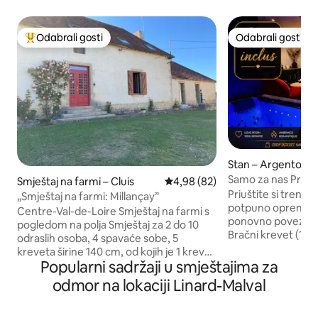
Odabrali gosti
Odabrali gosti
Među najviše rangiranima s oznakom „Odabrali gosti”
Odabrali gosti
Stan – Argenton-
Samo za nas Priva
Smještaj na farmi – Cluis
Prosječna ocjena: 4,98/5, recenz
4,98 (82)
Priuštite si trenut
„Smještaj na farmi: Millançay”
potpuno opremljeno
Centre-Val-de-Loire Smještaj na farmi s
ponovno povezivanj
pogledom na polja Smještaj za 2 do 10
Bračni krevet (180
odraslih osoba, 4 spavaće sobe, 5
velika tuš-kabina 
kreveta širine 140 cm, od kojih je 1 krevet
Privatna sauna za
Popularni sadržaji u smještajima za
na razvlačenje. +1 dječji krevetić
intiman i potpuno 
Uključena 1 privatna spavaća soba, 2
odmor na lokaciji Linard-Malval
za parove, zaljubljen
kupaonice, 2 WC-a, 1 opremljena kuhinja,
koji traže opuštan
1 dnevni boravak od 40 m2 s pogledom
trenutke. Potpuna diskrecija i udobnost.