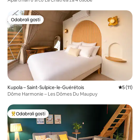
Odabrali gosti
Odabrali gosti
Kupola – Saint-Sulpice-le-Guérétois
Prosječna 
5 (11)
Dôme Harmonie – Les Dômes Du Maupuy
Odabrali gosti
Među najviše rangiranima s oznakom „Odabrali gosti”