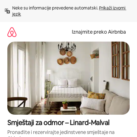
Prijeđi
Neke su informacije prevedene automatski. 
Prikaži izvorni 
na
jezik
sadržaj
Iznajmite preko Airbnba
Smještaji za odmor – Linard-Malval
Pronađite i rezervirajte jedinstvene smještaje na