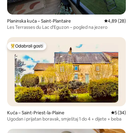
Planinska kuća – Saint-Plantaire
Prosječna ocje
4,89 (28)
Les Terrasses du Lac d'Eguzon – pogled na jezero
Odabrali gosti
Među najviše rangiranima s oznakom „Odabrali gosti”
Kuća – Saint-Priest-la-Plaine
Prosječna o
5 (34)
Ugodan i prijatan boravak, smještaj 1 do 4 + dijete + beba