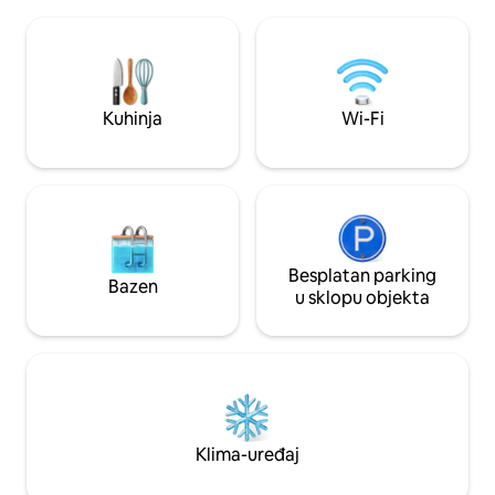
na ograđeno dvorište. Idealno za velike
Kontinentalni doru
obitelji ili prijatelje. Smješteno u srcu
uključeno u cijen
pokrajine Berry na rubu pokrajine
naknade koju biste 
Creuse, 22 km od jezera Eguzon i
mjesta.
njegovih nautičkih aktivnosti,
Gargilessea, 20 km od Argenton-sur-
Kuhinja
Wi-Fi
Creusea, 20 km od La Châtrea, pokrajine
George Sand.
Besplatan parking
Bazen
u sklopu objekta
Klima-uređaj