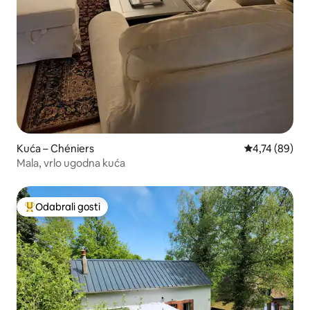
Kuća – Chéniers
Prosječna ocje
4,74 (89)
Mala, vrlo ugodna kuća
Odabrali gosti
Među najviše rangiranima s oznakom „Odabrali gosti”