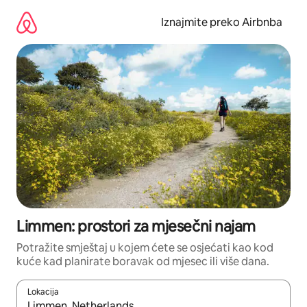
Prijeđi
na
Iznajmite preko Airbnba
sadržaj
Limmen: prostori za mjesečni najam
Potražite smještaj u kojem ćete se osjećati kao kod
kuće kad planirate boravak od mjesec ili više dana.
Lokacija
Kada budu dostupni rezultati, moći ćete ih pregledati koristeći