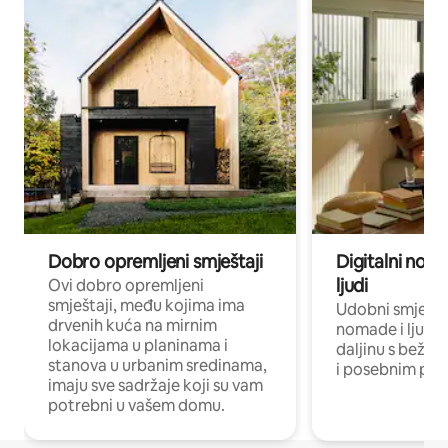
Dobro opremljeni smještaji
Digitalni noma
ljudi
Ovi dobro opremljeni
smještaji, među kojima ima
Udobni smještaj
drvenih kuća na mirnim
nomade i ljude 
lokacijama u planinama i
daljinu s bežič
stanova u urbanim sredinama,
i posebnim pro
imaju sve sadržaje koji su vam
potrebni u vašem domu.