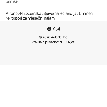
iznimke.
Airbnb
Nizozemska
Sjeverna Holandija
Limmen
Prostori za mjesečni najam
© 2026 Airbnb, Inc.
Pravila o privatnosti
Uvjeti