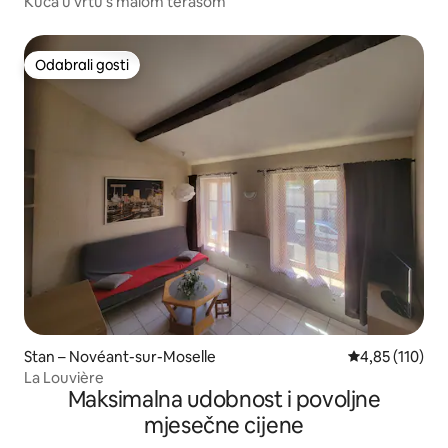
Kuća u vrtu s malom terasom
Odabrali gosti
Odabrali gosti
Stan – Novéant-sur-Moselle
Prosječna ocjen
4,85 (110)
La Louvière
Maksimalna udobnost i povoljne
mjesečne cijene