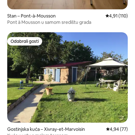
Stan – Pont-à-Mousson
Prosječna ocje
4,91 (110)
Pont à Mousson u samom središtu grada
Odabrali gosti
Odabrali gosti
Gostinjska kuća – Xivray-et-Marvoisin
Prosječna ocje
4,94 (77)