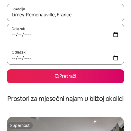
Lokacija
Kada budu dostupni rezultati, moći ćete ih pregledati koristeći
Dolazak
Odlazak
Pretraži
Prostori za mjesečni najam u bližoj okolici
Superhost
Superhost