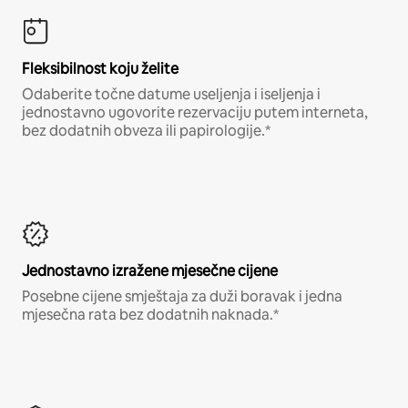
Fleksibilnost koju želite
Odaberite točne datume useljenja i iseljenja i
jednostavno ugovorite rezervaciju putem interneta,
bez dodatnih obveza ili papirologije.*
Jednostavno izražene mjesečne cijene
Posebne cijene smještaja za duži boravak i jedna
mjesečna rata bez dodatnih naknada.*