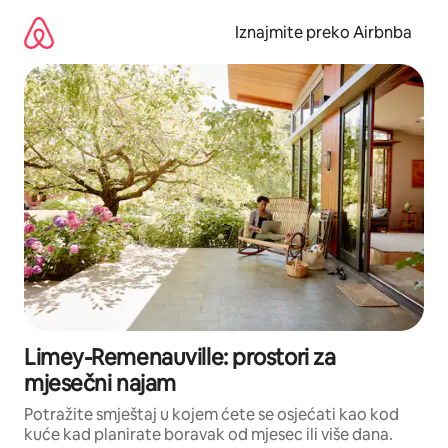
Prijeđi
na
Iznajmite preko Airbnba
sadržaj
Limey-Remenauville: prostori za
mjesečni najam
Potražite smještaj u kojem ćete se osjećati kao kod
kuće kad planirate boravak od mjesec ili više dana.