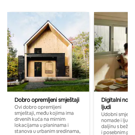
Dobro opremljeni smještaji
Digitalni noma
ljudi
Ovi dobro opremljeni
smještaji, među kojima ima
Udobni smještaj
drvenih kuća na mirnim
nomade i ljude 
lokacijama u planinama i
daljinu s bežič
stanova u urbanim sredinama,
i posebnim pro