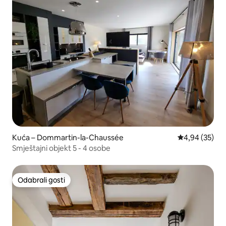
Kuća – Dommartin-la-Chaussée
Prosječna ocje
4,94 (35)
Smještajni objekt 5 - 4 osobe
Odabrali gosti
Odabrali gosti