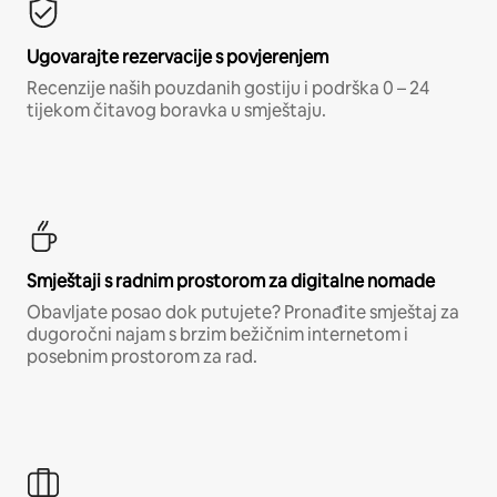
Ugovarajte rezervacije s povjerenjem
Recenzije naših pouzdanih gostiju i podrška 0 – 24
tijekom čitavog boravka u smještaju.
Smještaji s radnim prostorom za digitalne nomade
Obavljate posao dok putujete? Pronađite smještaj za
dugoročni najam s brzim bežičnim internetom i
posebnim prostorom za rad.