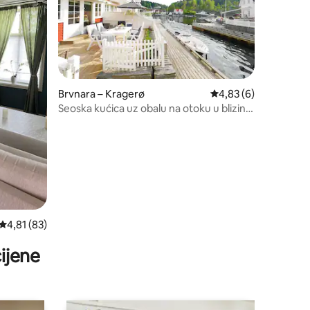
Brvnara – Kragerø
Prosječna ocjena: 4,8
4,83 (6)
Seoska kućica uz obalu na otoku u blizini
šarmantnog Kragerøa
Prosječna ocjena: 4,81/5, recenzija: 83
4,81 (83)
ijene