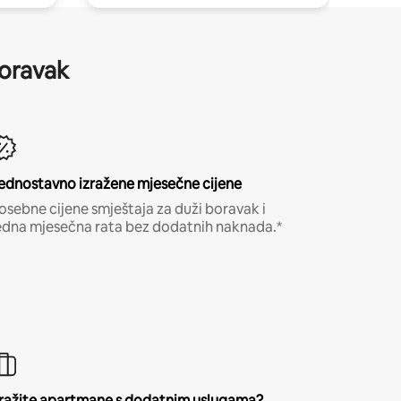
boravak
ednostavno izražene mjesečne cijene
osebne cijene smještaja za duži boravak i
edna mjesečna rata bez dodatnih naknada.*
ražite apartmane s dodatnim uslugama?