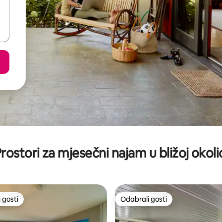
rostori za mjesečni najam u bližoj okoli
 gosti
Odabrali gosti
 gosti
Odabrali gosti