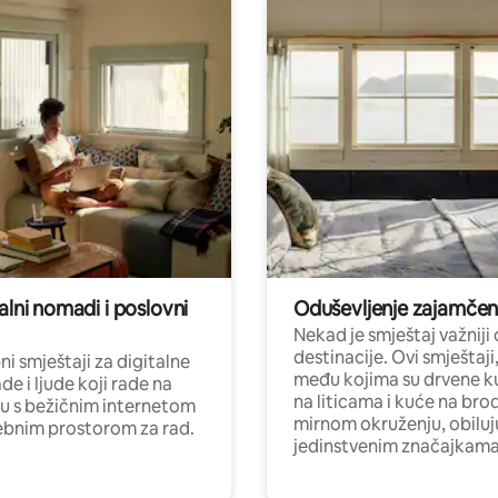
alni nomadi i poslovni
Oduševljenje zajamče
Nekad je smještaj važniji
destinacije. Ovi smještaji
i smještaji za digitalne
među kojima su drvene k
e i ljude koji rade na
na liticama i kuće na bro
nu s bežičnim internetom
mirnom okruženju, obiluj
ebnim prostorom za rad.
jedinstvenim značajkama