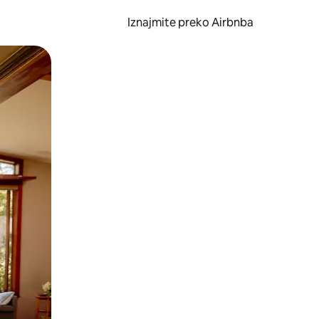
Iznajmite preko Airbnba
li prelaskom prstom po zaslonu.