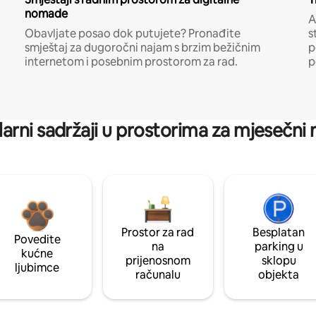
nomade
A
Obavljate posao dok putujete? Pronađite
s
smještaj za dugoročni najam s brzim bežičnim
p
internetom i posebnim prostorom za rad.
p
arni sadržaji u prostorima za mjesečni
Prostor za rad
Besplatan
Povedite
na
parking u
kućne
prijenosnom
sklopu
ljubimce
računalu
objekta