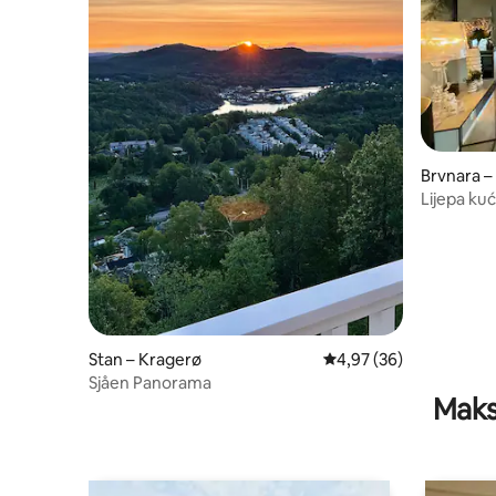
Brvnara –
Lijepa ku
Norveško
Stan – Kragerø
Prosječna ocjena: 4,97/
4,97 (36)
Sjåen Panorama
Maks