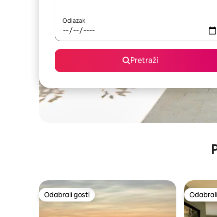
Odlazak
Pretraži
P
Odabrali gosti
Odabrali
Odabrali gosti
Odabrali