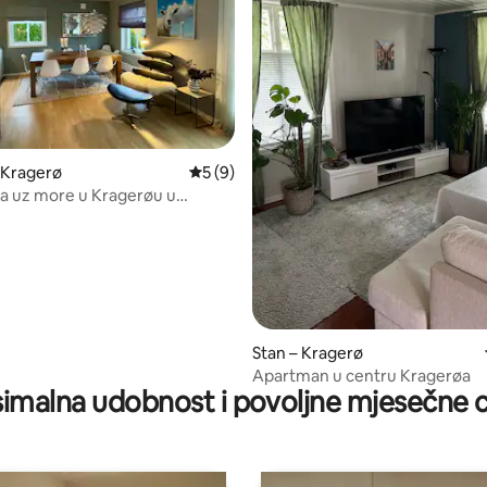
 Kragerø
Prosječna ocjena: 5/5, recenzija: 9
5 (9)
ća uz more u Kragerøu u
j
5, recenzija: 36
Stan – Kragerø
Apartman u centru Kragerøa
imalna udobnost i povoljne mjesečne c