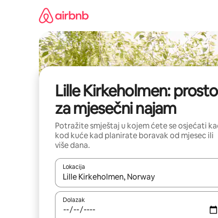
Prijeđi
na
sadržaj
Lille Kirkeholmen: prosto
za mjesečni najam
Potražite smještaj u kojem ćete se osjećati k
kod kuće kad planirate boravak od mjesec ili
više dana.
Lokacija
Kada budu dostupni rezultati, moći ćete ih pregle
Dolazak