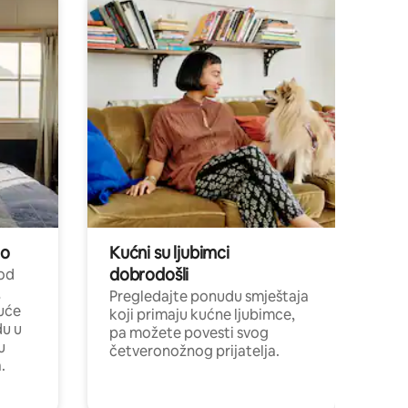
no
Kućni su ljubimci
dobrodošli
 od
,
Pregledajte ponudu smještaja
uće
koji primaju kućne ljubimce,
du u
pa možete povesti svog
u
četveronožnog prijatelja.
.