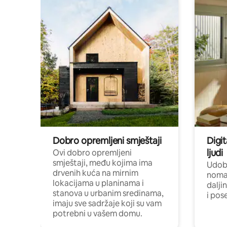
Dobro opremljeni smještaji
Digit
ljudi
Ovi dobro opremljeni
smještaji, među kojima ima
Udobn
drvenih kuća na mirnim
nomad
lokacijama u planinama i
dalji
stanova u urbanim sredinama,
i pos
imaju sve sadržaje koji su vam
potrebni u vašem domu.