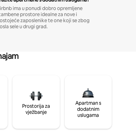
irbnb ima u ponudi dobro opremljene
tambene prostore idealne za nove i
ostojeće zaposlenike te one koji se zbog
osla sele u drugi grad.
 najam
Apartman s
Prostorija za
dodatnim
vježbanje
uslugama