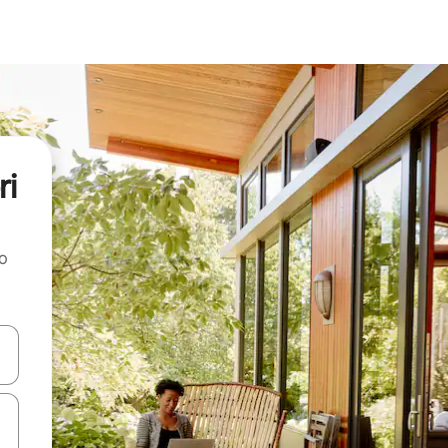
ri
ao
dati koristeći se strelicama prema gore i prema dolje, kao i dodirom i