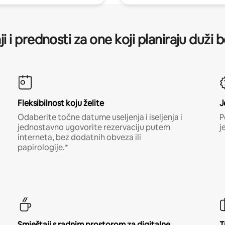
ji i prednosti za one koji planiraju duži 
Fleksibilnost koju želite
J
Odaberite točne datume useljenja i iseljenja i
P
jednostavno ugovorite rezervaciju putem
j
interneta, bez dodatnih obveza ili
papirologije.*
Smještaji s radnim prostorom za digitalne
T