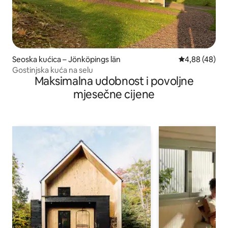
Seoska kućica – Jönköpings län
Prosječna ocje
4,88 (48)
Gostinjska kuća na selu
Maksimalna udobnost i povoljne
mjesečne cijene