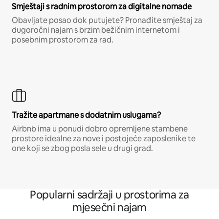
Smještaji s radnim prostorom za digitalne nomade
Obavljate posao dok putujete? Pronađite smještaj za
dugoročni najam s brzim bežičnim internetom i
posebnim prostorom za rad.
Tražite apartmane s dodatnim uslugama?
Airbnb ima u ponudi dobro opremljene stambene
prostore idealne za nove i postojeće zaposlenike te
one koji se zbog posla sele u drugi grad.
Popularni sadržaji u prostorima za
mjesečni najam