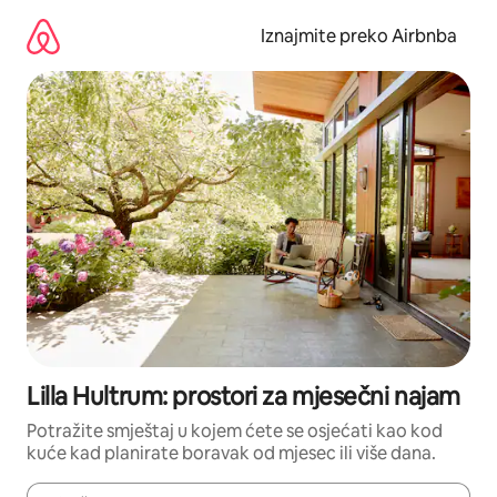
Prijeđi
na
Iznajmite preko Airbnba
sadržaj
Lilla Hultrum: prostori za mjesečni najam
Potražite smještaj u kojem ćete se osjećati kao kod
kuće kad planirate boravak od mjesec ili više dana.