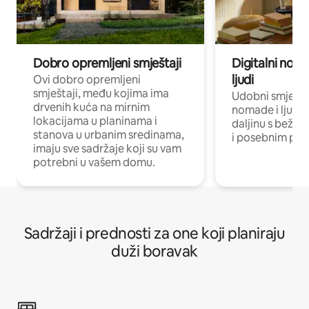
Dobro opremljeni smještaji
Digitalni noma
ljudi
Ovi dobro opremljeni
smještaji, među kojima ima
Udobni smještaj
drvenih kuća na mirnim
nomade i ljude 
lokacijama u planinama i
daljinu s bežič
stanova u urbanim sredinama,
i posebnim pro
imaju sve sadržaje koji su vam
potrebni u vašem domu.
Sadržaji i prednosti za one koji planiraju
duži boravak