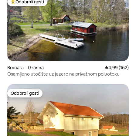
Odabrali gosti
Među najviše rangiranima s oznakom „Odabrali gosti”
Brvnara – Gränna
Prosječna ocjen
4,99 (162)
Osamljeno utočište uz jezero na privatnom poluotoku
Odabrali gosti
Odabrali gosti