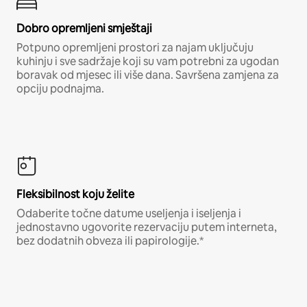
Dobro opremljeni smještaji
Potpuno opremljeni prostori za najam uključuju
kuhinju i sve sadržaje koji su vam potrebni za ugodan
boravak od mjesec ili više dana. Savršena zamjena za
opciju podnajma.
Fleksibilnost koju želite
Odaberite točne datume useljenja i iseljenja i
jednostavno ugovorite rezervaciju putem interneta,
bez dodatnih obveza ili papirologije.*