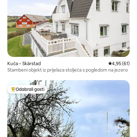
Kuća – Skärstad
Prosječna ocje
4,95 (61)
Stambeni objekt iz prijelaza stoljeća s pogledom na jezero
Odabrali gosti
Među najviše rangiranima s oznakom „Odabrali gosti”