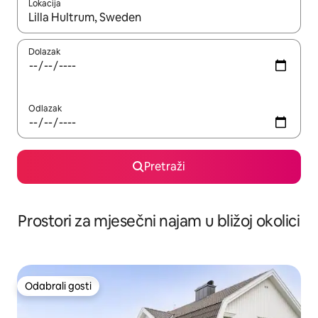
Lokacija
Kada budu dostupni rezultati, moći ćete ih pregledati koristeći
Dolazak
Odlazak
Pretraži
Prostori za mjesečni najam u bližoj okolici
Odabrali gosti
Odabrali gosti